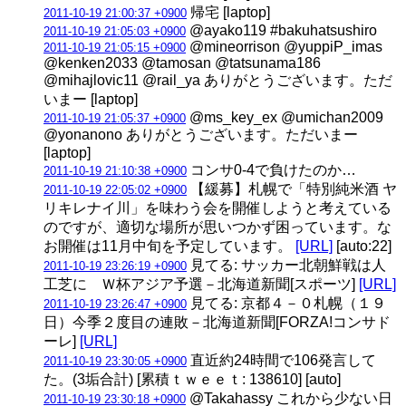
帰宅 [laptop]
2011-10-19 21:00:37 +0900
@ayako119 #bakuhatsushiro
2011-10-19 21:05:03 +0900
@mineorrison @yuppiP_imas
2011-10-19 21:05:15 +0900
@kenken2033 @tamosan @tatsunama186
@mihajlovic11 @rail_ya ありがとうございます。ただ
いまー [laptop]
@ms_key_ex @umichan2009
2011-10-19 21:05:37 +0900
@yonanono ありがとうございます。ただいまー
[laptop]
コンサ0-4で負けたのか…
2011-10-19 21:10:38 +0900
【緩募】札幌で「特別純米酒 ヤ
2011-10-19 22:05:02 +0900
リキレナイ川」を味わう会を開催しようと考えている
のですが、適切な場所が思いつかず困っています。な
お開催は11月中旬を予定しています。
[URL]
[auto:22]
見てる: サッカー北朝鮮戦は人
2011-10-19 23:26:19 +0900
工芝に Ｗ杯アジア予選－北海道新聞[スポーツ]
[URL]
見てる: 京都４－０札幌（１９
2011-10-19 23:26:47 +0900
日）今季２度目の連敗－北海道新聞[FORZA!コンサド
ーレ]
[URL]
直近約24時間で106発言して
2011-10-19 23:30:05 +0900
た。(3垢合計) [累積ｔｗｅｅｔ: 138610] [auto]
@Takahassy これから少ない日
2011-10-19 23:30:18 +0900