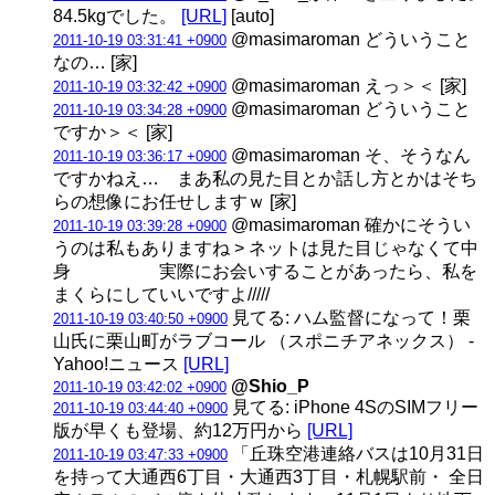
84.5kgでした。
[URL]
[auto]
@masimaroman どういうこと
2011-10-19 03:31:41 +0900
なの… [家]
@masimaroman えっ＞＜ [家]
2011-10-19 03:32:42 +0900
@masimaroman どういうこと
2011-10-19 03:34:28 +0900
ですか＞＜ [家]
@masimaroman そ、そうなん
2011-10-19 03:36:17 +0900
ですかねえ… まあ私の見た目とか話し方とかはそち
らの想像にお任せしますｗ [家]
@masimaroman 確かにそうい
2011-10-19 03:39:28 +0900
うのは私もありますね > ネットは見た目じゃなくて中
身 実際にお会いすることがあったら、私を
まくらにしていいですよ/////
見てる: ハム監督になって！栗
2011-10-19 03:40:50 +0900
山氏に栗山町がラブコール （スポニチアネックス） -
Yahoo!ニュース
[URL]
@Shio_P
2011-10-19 03:42:02 +0900
見てる: iPhone 4SのSIMフリー
2011-10-19 03:44:40 +0900
版が早くも登場、約12万円から
[URL]
「丘珠空港連絡バスは10月31日
2011-10-19 03:47:33 +0900
を持って大通西6丁目・大通西3丁目・札幌駅前・ 全日