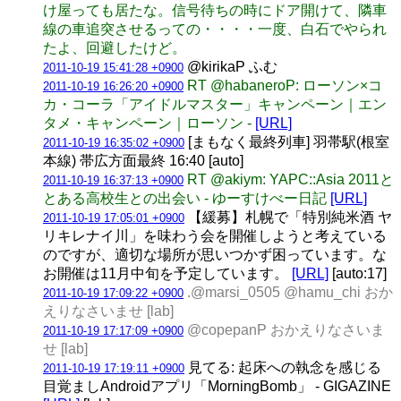
け屋っても居たな。信号待ちの時にドア開けて、隣車
線の車追突させるっての・・・・一度、白石でやられ
たよ、回避したけど。
@kirikaP ふむ
2011-10-19 15:41:28 +0900
RT @habaneroP: ローソン×コ
2011-10-19 16:26:20 +0900
カ・コーラ「アイドルマスター」キャンペーン｜エン
タメ・キャンペーン｜ローソン -
[URL]
[まもなく最終列車] 羽帯駅(根室
2011-10-19 16:35:02 +0900
本線) 帯広方面最終 16:40 [auto]
RT @akiym: YAPC::Asia 2011と
2011-10-19 16:37:13 +0900
とある高校生との出会い - ゆーすけべー日記
[URL]
【緩募】札幌で「特別純米酒 ヤ
2011-10-19 17:05:01 +0900
リキレナイ川」を味わう会を開催しようと考えている
のですが、適切な場所が思いつかず困っています。な
お開催は11月中旬を予定しています。
[URL]
[auto:17]
.@marsi_0505 @hamu_chi おか
2011-10-19 17:09:22 +0900
えりなさいませ [lab]
@copepanP おかえりなさいま
2011-10-19 17:17:09 +0900
せ [lab]
見てる: 起床への執念を感じる
2011-10-19 17:19:11 +0900
目覚ましAndroidアプリ「MorningBomb」 - GIGAZINE