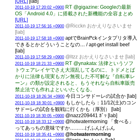
[URL]
[lab]
RT @gigazine: Googleの最新
2011-10-19 17:20:02 +0900
OS「Android 4.0」に搭載された新機能の全容まとめ
[URL]
@Ricckn おかえりなさいませ
2011-10-19 17:56:16 +0900
[lab]
aptでBrainf*ckインタプリタ導入
2011-10-19 17:58:18 +0900
できるとかどういうことなの… / apt-get install beef
[lab]
@ltzz おかえりなさいませ [lab]
2011-10-19 17:58:29 +0900
RT @ynakata: 法律というソフ
2011-10-19 18:21:33 +0900
トウェアレイヤでさえ大混乱してるのに、トドメとば
かりに法律も現実もガン無視した不可解な『自転車レ
ーン』の類が設定されると、もうそれなら自転車販売
禁止法でも作れよといいたくなる。
今日コンサドーレの試合か [lab]
2011-10-19 18:26:34 +0900
もしかしたら：11/12(土)のコン
2011-10-19 18:30:01 +0900
サドーレの試合を観戦に行くかも（厚別） [lab]
@nazz209441 ｶﾞｯ [lab]
2011-10-19 18:30:05 +0900
@hotwatermorning 「食べる」
2011-10-19 18:33:12 +0900
ってあっちの意味ですか………げふんげふん
@hotwatermorning
2011-10-19 18:35:41 +0900