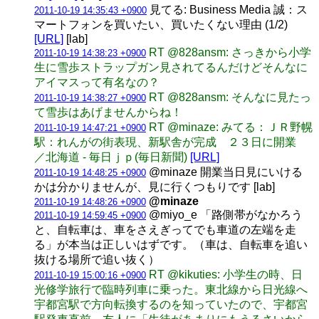
見てる: Business Media 誠：ス
2011-10-19 14:35:43 +0900
マートフォンを買いたい、買いたくない理由 (1/2)
[URL]
[lab]
RT @828ansm: さっきから小学
2011-10-19 14:38:23 +0900
生に雪歩ストラップガン見されてるんだけどそんなに
アイマスって有名なの？
RT @828ansm: そんなに見たっ
2011-10-19 14:38:27 +0900
て雪歩はあげませんからね！
RT @minaze: みてる：ＪＲ野幌
2011-10-19 14:47:21 +0900
駅：れんがの街表現、新駅舎が完成 ２３日に開業
／北海道 - 毎日ｊｐ(毎日新聞)
[URL]
@minaze 開業当日見にいける
2011-10-19 14:48:25 +0900
かは分かりませんが、見に行くつもりです [lab]
@minaze
2011-10-19 14:48:26 +0900
@miyo_e 「路側帯がなかろう
2011-10-19 14:59:45 +0900
と、自転車は、車をさえぎってでも車道の左端を走
る」が本当は正しいはずです。（車は、自転車を追い
抜ける場所で追い抜く）
RT @kikuties: 小学生の時、日
2011-10-19 15:00:16 +0900
光修学旅行で臨時列車に乗った。東北線から日光線へ
宇都宮駅で方向転換するのを知っていたので、宇都宮