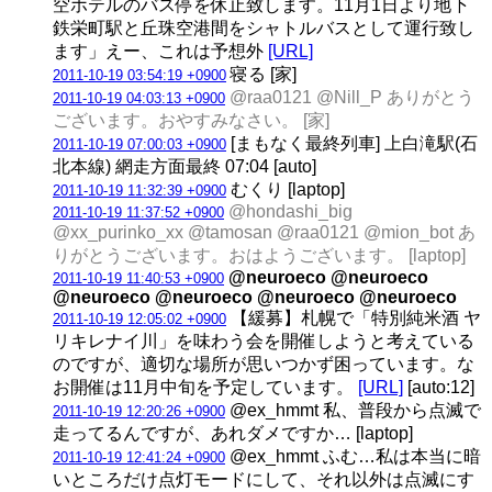
空ホテルのバス停を休止致します。11月1日より地下
鉄栄町駅と丘珠空港間をシャトルバスとして運行致し
ます」えー、これは予想外
[URL]
寝る [家]
2011-10-19 03:54:19 +0900
@raa0121 @Nill_P ありがとう
2011-10-19 04:03:13 +0900
ございます。おやすみなさい。 [家]
[まもなく最終列車] 上白滝駅(石
2011-10-19 07:00:03 +0900
北本線) 網走方面最終 07:04 [auto]
むくり [laptop]
2011-10-19 11:32:39 +0900
@hondashi_big
2011-10-19 11:37:52 +0900
@xx_purinko_xx @tamosan @raa0121 @mion_bot あ
りがとうございます。おはようございます。 [laptop]
@neuroeco @neuroeco
2011-10-19 11:40:53 +0900
@neuroeco @neuroeco @neuroeco @neuroeco
【緩募】札幌で「特別純米酒 ヤ
2011-10-19 12:05:02 +0900
リキレナイ川」を味わう会を開催しようと考えている
のですが、適切な場所が思いつかず困っています。な
お開催は11月中旬を予定しています。
[URL]
[auto:12]
@ex_hmmt 私、普段から点滅で
2011-10-19 12:20:26 +0900
走ってるんですが、あれダメですか… [laptop]
@ex_hmmt ふむ…私は本当に暗
2011-10-19 12:41:24 +0900
いところだけ点灯モードにして、それ以外は点滅にす