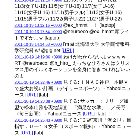
2011-10-19 13:12:10 +0900
11/3(女子U-16) 11/5(女子U-16) 11/7(女子U-16)
11/10(女子U-16) 11/11(男子フル) 11/13(女子U-16)
11/15(男子フル) 11/22(男子U-22) 11/27(男子U-22)
@ex_hmmt ！！ [laptop]
2011-10-19 13:12:16 +0900
@neuroeco @ex_hmmt 頭ライ
2011-10-19 13:17:54 +0900
トですか…ｗ [laptop]
I'm at 北海道大学 大学院情報科
2011-10-19 14:14:58 +0900
学研究科 w/ @giginet
[URL]
わけがわからないよｗｗｗｗ
2011-10-19 14:19:06 +0900
RT @neuroeco: @h_hiro_ えっちなひろさんはクリス
マス用のイルミネーションを全身に巻きつければいい
のよ
見てる: ＩＮＡＣ神戸、本拠Ｖ
2011-10-19 14:22:46 +0900
で盛大お祝い計画 （デイリースポーツ） - Yahoo!ニュ
ース
[URL]
[lab]
見てる: サッカー：Ｊリーグ加
2011-10-19 14:23:08 +0900
盟で松本山雅を現地調査 「満足な水準」 ／長野
（毎日新聞） - Yahoo!ニュース
[URL]
[lab]
見てる: “３冠”京川「沢２世」目
2011-10-19 14:25:43 +0900
指す…Ｕ―１９女子 （スポーツ報知） - Yahoo!ニュー
ス
[URL]
[lab]