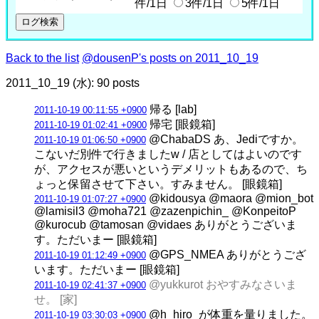
件/1日
3件/1日
5件/1日
Back to the list
@dousenP's posts on 2011_10_19
2011_10_19 (水): 90 posts
帰る [lab]
2011-10-19 00:11:55 +0900
帰宅 [眼鏡箱]
2011-10-19 01:02:41 +0900
@ChabaDS あ、Jediですか。
2011-10-19 01:06:50 +0900
こないだ別件で行きましたw / 店としてはよいのです
が、アクセスが悪いというデメリットもあるので、ち
ょっと保留させて下さい。すみません。 [眼鏡箱]
@kidousya @maora @mion_bot
2011-10-19 01:07:27 +0900
@lamisil3 @moha721 @zazenpichin_ @KonpeitoP
@kurocub @tamosan @vidaes ありがとうございま
す。ただいまー [眼鏡箱]
@GPS_NMEA ありがとうござ
2011-10-19 01:12:49 +0900
います。ただいまー [眼鏡箱]
@yukkurot おやすみなさいま
2011-10-19 02:41:37 +0900
せ。 [家]
@h_hiro_が体重を量りました。
2011-10-19 03:30:03 +0900