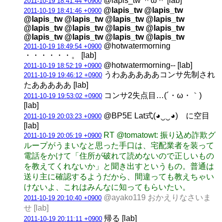
@lapis_tw ＾ω＾ [lab]
2011-10-19 18:41:44 +0900
@lapis_tw @lapis_tw
2011-10-19 18:41:46 +0900
@lapis_tw @lapis_tw @lapis_tw @lapis_tw
@lapis_tw @lapis_tw @lapis_tw @lapis_tw
@lapis_tw @lapis_tw @lapis_tw @lapis_tw
@hotwatermorning
2011-10-19 18:49:54 +0900
・・・・・・。 [lab]
@hotwatermorning-- [lab]
2011-10-19 18:52:19 +0900
うわあああああコンサ先制され
2011-10-19 19:46:12 +0900
たあああああ [lab]
コンサ2失点目…(´・ω・｀)
2011-10-19 19:53:02 +0900
[lab]
@BP5E Lat式(◕‿‿◕) に空目
2011-10-19 20:03:23 +0900
[lab]
RT @tomatowt: 振り込め詐欺グ
2011-10-19 20:05:19 +0900
ループがうまいなと思った手口は、宅配業者を装って
電話をかけて「住所が破れて読めないので正しいもの
を教えてくれないか」と聞き出すというもの。普通は
送り主に確認するようだから、間違っても教えちゃい
けないよ、これはみんなに知ってもらいたい。
@ayako119 おかえりなさいま
2011-10-19 20:10:40 +0900
せ [lab]
帰る [lab]
2011-10-19 20:11:11 +0900