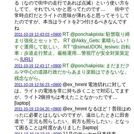
る（なので街中の走行であれば点滅）という使い方を
してて、それでいいかと思ってたのです… 街中で
常時点灯だとライトの意味が薄れると思ってそうして
たのですが、本当はライトを2つ付けるべきなんです
ね
RT @ponchakpista: 駐禁取り締
2011-10-19 12:43:03 +0900
まり強化とセットで。 RT @Akky_Gets: 素晴らしい！
すぐ運用して欲しい。 RT “@simaUDON_tesiwo: 自転
車：歩道走行禁止、厳格運用…警視庁が安全対策策定
へ
[URL]
RT @ponchakpista: まだまだク
2011-10-19 12:43:17 +0900
ルマ中心の道路行政だからあまり楽観はできないな。
残念ながら。
@ex_hmmt 電池切れに対して
2011-10-19 12:56:23 +0900
は、ライトの電池を常に持ち歩くことで対応してます
が、ライト2個持ちは考えたことなかったです…
[laptop]
@ex_hmmt なるほど！普段はめ
2011-10-19 13:04:20 +0900
ったに必要とはしないのですが、遠出したときに田舎
道で「足元も照らしたい、前方も照らしたい」となっ
て困ることは何度かありました [laptop]
11月のサッカー日本代表