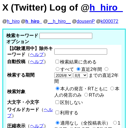
X (Twitter) Log of @
h_hiro_
@
h_hiro
@
h_hiro_
@
__h_hiro__
@
dousenP
@
k000072
検索キーワード
オプション
【試験運用中】除外キ
ーワード
（
ヘルプ
）
自動投稿
（
ヘルプ
）
検索結果に含める
すべて
直近2年間
検索する期間
までの直近2年
間
本人の発言・RTともに
本
検索対象
人の発言のみ
RTのみ
大文字・小文字
区別しない
ワイルドカード
（
ヘル
利用する
プ
）
適用なし（全投稿表示）
1
圧縮表示
（
ヘルプ
）