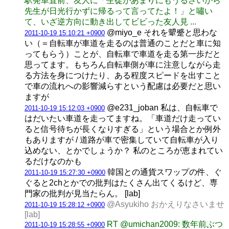
駅発車直前、友人に「生徒があまりにもうるさいから
先生が日光行かずに帰るって言ってたよ！」と嘯い
て、いざ逆方向に動き出してビビった友人見 ...
@miyo_e それを顰蹙と思わな
2011-10-19 15:10:21 +0900
い（＝自転車が車道を走るのは普通のことだと車に知
ってもらう）ことが、自転車で車道を走る第一歩だと
思ってます。もちろん自転車側が車に注意しながら走
る方法を身につけたり、ある程度スピードを出すこと
で車の流れへの影響減らすという配慮は必要だと思い
ますが
@e231_joban 私は、自転車で
2011-10-19 15:12:03 +0900
はだいたい車道を走ってますね。「車道だけ走ってい
ると信号待ちが長くなりすぎる」という場合とか例外
もありますが / 道路が車で密集していて自転車が入り
込めない、とかでしょうか？ 私のところが恵まれてい
るだけなのかも
韓国との通貨スワップの件、ぐ
2011-10-19 15:27:30 +0900
ぐると2chとかでの批判はたくさん出てくるけど、専
門家の批判が見当たらん。 [lab]
@Asyukiho おかえりなさいませ
2011-10-19 15:28:12 +0900
[lab]
RT @umichan2009: 数年前ぶつ
2011-10-19 15:28:55 +0900