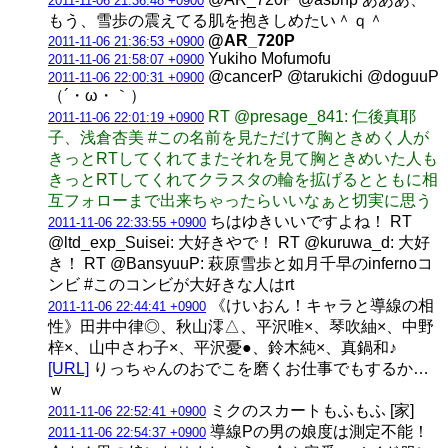
2011-11-06 21:36:48 +0900
もう、雪歩の震えてる肌を抱きしめたい＾ｑ＾
@AR_720P
2011-11-06 21:36:53 +0900
Yukiho Mofumofu
2011-11-06 21:58:07 +0900
@cancerP @tarukichi @doguuP
2011-11-06 22:00:31 +0900
（´・ω・｀）
RT @presage_841: 仁後真耶
2011-11-06 22:01:19 +0900
子、浅倉杏美 #この名前を見ただけて胸ときめく人が
きっとRTしてくれてまたそれを見て胸ときめいた人も
きっとRTしてくれてクラスタの輪を拡げるとともに相
互フォローまで出来ちゃったらいいなぁと切実に思う
ちはゆきいいですよね！ RT
2011-11-06 22:33:55 +0900
@ltd_exp_Suisei: 大好きやで！ RT @kuruwa_d: 大好
き！ RT @BansyuuP: 萩原雪歩と如月千早のinfernoコ
ンビ #このコンビが大好きな人はrt
《けいおん！キャラと導線の相
2011-11-06 22:44:41 +0900
性》田井中律◎、秋山澪△、平沢唯×、琴吹紬×、中野
梓×、山中さわ子×、平沢憂●、鈴木純×、真鍋和♪
[URL]
りっちゃんのおでこを磨くお仕事でもするか…
ｗ
ミクのスカートもふもふ [家]
2011-11-06 22:52:41 +0900
導線Pの男の娘度は測定不能！
2011-11-06 22:54:37 +0900