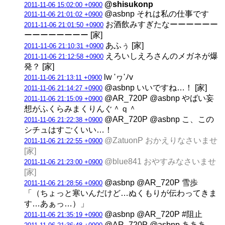
@shisukonp
2011-11-06 15:02:00 +0900
@asbnp それは私の仕事です
2011-11-06 21:01:02 +0900
お酒飲みすぎたなーーーーーー
2011-11-06 21:01:50 +0900
ーーーーーーーー [家]
あふぅ [家]
2011-11-06 21:10:31 +0900
えろいしえろさんのメガネが爆
2011-11-06 21:12:58 +0900
発？ [家]
lw 'ヮ'ﾉv
2011-11-06 21:13:11 +0900
@asbnp いいですね…！ [家]
2011-11-06 21:14:27 +0900
@AR_720P @asbnp やばい妄
2011-11-06 21:15:09 +0900
想がふくらみまくりんぐ＾ｑ＾
@AR_720P @asbnp こ、この
2011-11-06 21:22:38 +0900
シチュはすごくいい…！
@ZatuonP おかえりなさいませ
2011-11-06 21:22:55 +0900
[家]
@blue841 おやすみなさいませ
2011-11-06 21:23:00 +0900
[家]
@asbnp @AR_720P 雪歩
2011-11-06 21:28:56 +0900
「（ちょっと寒いんだけど…ぬくもりが伝わってきま
す…あぁっ…）」
@asbnp @AR_720P #阻止
2011-11-06 21:35:19 +0900
@AR_720P @asbnp あああ、