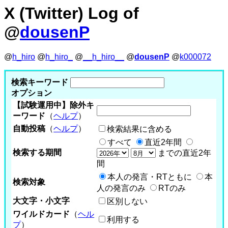
X (Twitter) Log of
@
dousenP
@
h_hiro
@
h_hiro_
@
__h_hiro__
@
dousenP
@
k000072
検索キーワード
オプション
【試験運用中】除外キ
ーワード
（
ヘルプ
）
自動投稿
（
ヘルプ
）
検索結果に含める
すべて
直近2年間
検索する期間
までの直近2年
間
本人の発言・RTともに
本
検索対象
人の発言のみ
RTのみ
大文字・小文字
区別しない
ワイルドカード
（
ヘル
利用する
プ
）