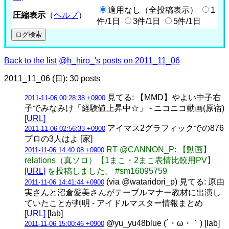
適用なし（全投稿表示）
1
圧縮表示
（
ヘルプ
）
件/1日
3件/1日
5件/1日
Back to the list
@h_hiro_'s posts on 2011_11_06
2011_11_06 (日): 30 posts
見てる: 【MMD】やよい中子右
2011-11-06 00:28:38 +0900
子でみなみけ「経験値上昇中☆」 ‐ ニコニコ動画(原宿)
[URL]
アイマス2グラフィックでの876
2011-11-06 02:56:33 +0900
プロの3人はよ [家]
RT @CANNON_P: 【動画】
2011-11-06 14:40:08 +0900
relations（真ソロ）【1まこ・2まこ表情比較用PV】
[URL]
を投稿しました。 #sm16095759
(via @wataridori_p) 見てる: 原由
2011-11-06 14:41:44 +0900
実さんと沼倉愛美さんがテーブルマナー教材に出演し
ていたことが判明 - アイドルマスター情報まとめ
[URL]
[lab]
@yu_yu48blue (´・ω・｀) [lab]
2011-11-06 15:00:46 +0900