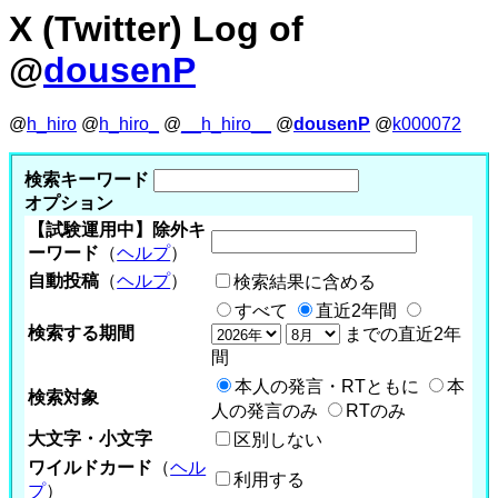
X (Twitter) Log of
@
dousenP
@
h_hiro
@
h_hiro_
@
__h_hiro__
@
dousenP
@
k000072
検索キーワード
オプション
【試験運用中】除外キ
ーワード
（
ヘルプ
）
自動投稿
（
ヘルプ
）
検索結果に含める
すべて
直近2年間
検索する期間
までの直近2年
間
本人の発言・RTともに
本
検索対象
人の発言のみ
RTのみ
大文字・小文字
区別しない
ワイルドカード
（
ヘル
利用する
プ
）