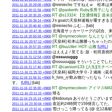
@miniecho ですねえｗ 松本
2011-11-16 20:29:08 +0900
RT @pasberth: Ruby系
2011-11-16 20:31:59 +0900
RT @s13324: 【交通情報】
2011-11-16 20:35:20 +0900
J's goalの天皇杯速報が重すぎる [l
2011-11-16 20:39:14 +0900
@miniecho ふむ… [lab]
2011-11-16 20:46:40 +0900
北海道サッカーリーグの試合、来期
2011-11-16 20:47:35 +0900
RT @myrmecoleon: な
2011-11-16 20:50:59 +0900
[天皇杯] 松本山雅勝っちゃったのか
2011-11-16 20:57:12 +0900
RT @buzztter: HOT: 山雅
[URL]
2011-11-16 20:57:20 +0900
はええよ / 見てる: 故・松田直樹
2011-11-16 21:03:38 +0900
@sssuuuggg
2011-11-16 21:12:54 +0900
@sssuuuggg そういうことでし
2011-11-16 21:15:52 +0900
RT @caesium133: [人生
2011-11-16 21:17:40 +0900
[天皇杯] 福岡大学 0 - 2 湘南（
2011-11-16 21:25:33 +0900
h_hiro_が飲み物だったな
2011-11-16 21:56:31 +0900
す。
[URL]
[lab]
RT @myrmecoleon: 
2011-11-16 22:35:00 +0900
帰る
2011-11-16 23:11:15 +0900
@kidousya ありがとうございま
2011-11-16 23:15:14 +0900
直近約24時間で159発言してた。(3垢合
2011-11-16 23:30:04 +0900
雪けっこう降ってる (@ 北12条駅 (Kita 
2011-11-16 23:32:41 +0900