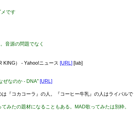
とダメです
感じる。音源の問題でなく
NG） - Yahoo!ニュース
[URL]
[lab]
ぜなのか - DNA”
[URL]
いのは『コカコーラ』の人。『コーヒー牛乳』の人はライバルで
ドが歌ってみたの題材になることもある。MAD歌ってみたは別枠。