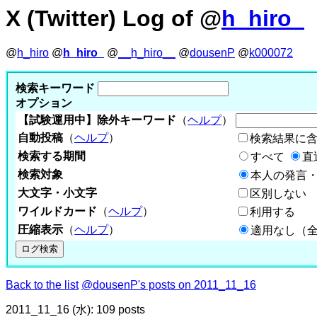
X (Twitter) Log of @
h_hiro_
@
h_hiro
@
h_hiro_
@
__h_hiro__
@
dousenP
@
k000072
検索キーワード
オプション
【試験運用中】除外キーワード
（
ヘルプ
）
自動投稿
（
ヘルプ
）
検索結果に
検索する期間
すべて
直
検索対象
本人の発言・
大文字・小文字
区別しない
ワイルドカード
（
ヘルプ
）
利用する
圧縮表示
（
ヘルプ
）
適用なし（
Back to the list
@dousenP's posts on 2011_11_16
2011_11_16 (水): 109 posts