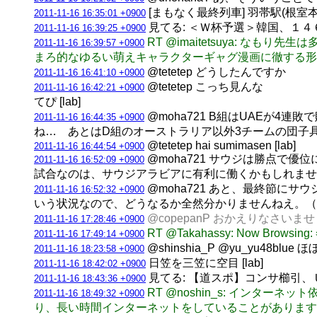
[まもなく最終列車] 羽帯駅(根室本線) 
2011-11-16 16:35:01 +0900
見てる: ＜Ｗ杯予選＞韓国、１４６位
2011-11-16 16:39:25 +0900
RT @imaitetsuya:
2011-11-16 16:39:57 +0900
まろ的なゆるい萌えキャラクターギャグ漫画に徹する形で
@tetetep どうしたんですか
2011-11-16 16:41:10 +0900
@te
2011-11-16 16:42:21 +0900
てぴ [lab]
@moha721 B組はUAEが
2011-11-16 16:44:35 +0900
ね… あとはD組のオーストラリア以外3チームの団子具合も
@tetetep hai sumimasen [lab]
2011-11-16 16:44:54 +0900
@moha721 サウジは勝点
2011-11-16 16:52:09 +0900
試合なのは、サウジアラビアに有利に働くかもしれませんが。
@moha721 あと、最終節
2011-11-16 16:52:32 +0900
いう状況なので、どうなるか全然分かりませんねえ。（
@copepanP おかえりなさいませ [l
2011-11-16 17:28:46 +0900
RT @Takahassy: Now B
2011-11-16 17:49:14 +0900
@shinshia_P @yu_yu
2011-11-16 18:23:58 +0900
日笠を三笠に空目 [lab]
2011-11-16 18:42:02 +0900
見てる: 【道スポ】コンサ櫛引、
2011-11-16 18:43:36 +0900
RT @noshin_s: イン
2011-11-16 18:49:32 +0900
り、長い時間インターネットをしていることがありますか