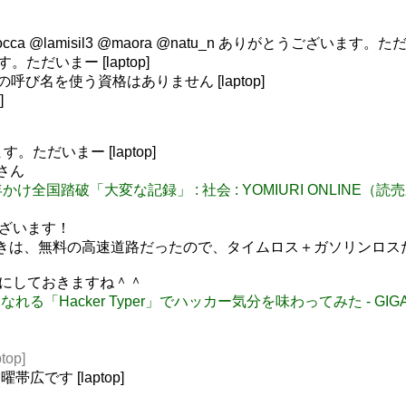
ipocca @lamisil3 @maora @natu_n ありがとうございます。ただい
。ただいまー [laptop]
の呼び名を使う資格はありません [laptop]
]
す。ただいまー [laptop]
たさん
８年かけ全国踏破「大変な記録」 : 社会 : YOMIURI ONLINE（
ございます！
ああのときは、無料の高速道路だったので、タイムロス＋ガソリンロスだけ
しみにしておきますね＾＾
になれる「Hacker Typer」でハッカー気分を味わってみた - GIGA
op]
広です [laptop]