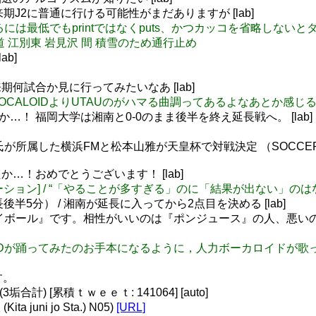
は来期J2に普通に行ける可能性がまだありますが [lab]
男子になるには最低でもprintではなくputs、かつカッコを省略しない
道央道 江別東 岩見沢 間 積雪のため通行止め
ab]
何試合か見に行ってみたいなあ [lab]
んとなくVOCALOIDよりUTAUのがハマる曲調ってあるよなあとか
…！ 福岡大学は湘南と0-0のまま後半を終え延長戦へ。 [lab]
氏が所属した横浜FMと松本山雅が天皇杯で対戦決定 （SOCCER KI
たか…！おめでとうございます！ [lab]
][モチベーション] / “「やることが多すぎる」のに「結果が出ない」のはな
延長後半5分） / 湘南が延長に入ってから2点目を決める [lab]
ら『ハイボール』です。相性がいいのは『ポンジュース』の人、悪
アイマスMADが踊ってみたのお手本になるように，人力ボーカロイ
す。
計) [累積ｔｗｅｅｔ: 141064] [auto]
juni jo Sta.) N05)
[URL]