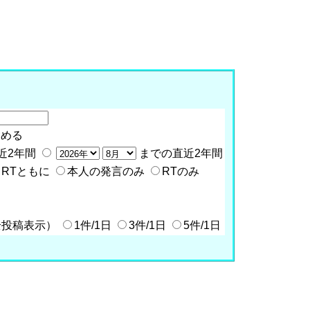
含める
近2年間
までの直近2年間
RTともに
本人の発言のみ
RTのみ
全投稿表示）
1件/1日
3件/1日
5件/1日