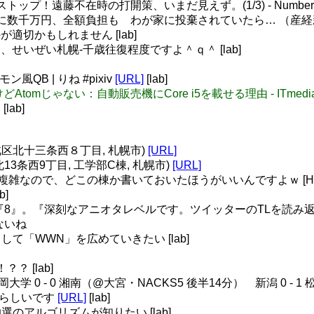
ップ！遠藤不在時の打開策、いまだ見えず。(1/3) - Number 
数千万円、全額負担も わが家に投棄されていたら… （産経新聞）
が適切かもしれません [lab]
と、せいぜい札幌-千歳往復程度ですよ＾ｑ＾ [lab]
風QB | りね #pixiv
[URL]
[lab]
みだけどAtomじゃない：自動販売機にCore i5を載せる理由 - ITmedia
lab]
(北区北十三条西８丁目, 札幌市)
[URL]
区北13条西9丁目, 工学部C棟, 札幌市)
[URL]
が複雑なので、どこの棟か書いておいたほうがいいんですよｗ [HT-
b]
ルは『8』。『深刻なアニオタレベルです。ツイッターのTLを読
たないね
「WWN」を広めていきたい [lab]
？ [lab]
大学 0 - 0 湘南（@大宮・NACKS5 後半14分） 新潟 0 - 
先制らしいです
[URL]
[lab]
のアルゴリズムが知りたい [lab]