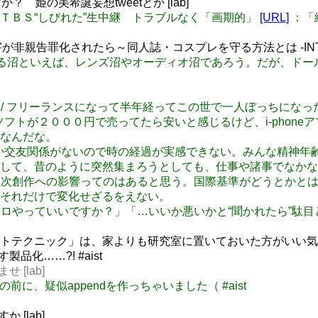
 姫の美希誕妄想tweetとか [lab]
予選 ＴＢＳ“しびれた”生中継 トラブルなく「画期的」
[URL]
：「
権侵害が非親告罪化されたら～同人誌・コスプレを守る方法とは -INTER
に匹敵する沼といえば、レンズ沼やオーディオ沼であろう。だが、
きました / フリーランスになって半年経ってこの世で一人ぼっちに
ジゲームソフトが２０００円で売ってたら安いと感じるけど、i-ph
なんだな。
 周りがオタしか交友関係がないので時の経過が実感できない。みんな
て、昔のように突然集まろうとしても、仕事や諸事でなかなか集
: TPPによる二次創作への影響ってのはあると思う。国際基準がど
それだけで変化せざるをえない。
: 「二次創作エロやっていいですか？」「…いいか悪いかと“聞かれ
トテクニック」は、家よりも研究室に置いておいた方がいい気がし
す製品化……?! #aist
せ [lab]
endの前に、疑似appendを作っちゃいました（ #aist
 [lab]