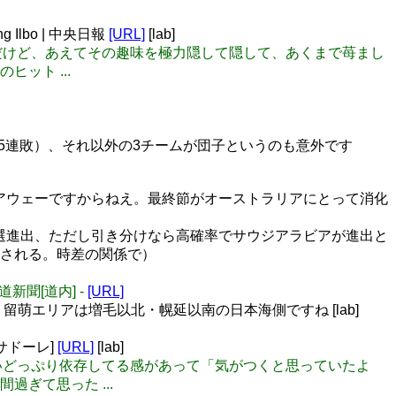
lbo | 中央日報
[URL]
[lab]
人なんだけど、あえてその趣味を極力隠して隠して、あくまで苺まし
ット ...
こっち見んな
けて5連敗）、それ以外の3チームが団子というのも意外です
もアウェーですからねえ。最終節がオーストラリアにとって消化
予選進出、ただし引き分けなら高確率でサウジアラビアが進出と
想される。時差の関係で）
道新聞[道内] -
[URL]
ので、留萌エリアは増毛以北・幌延以南の日本海側ですね [lab]
サドーレ]
[URL]
[lab]
ぐらいどっぷり依存してる感があって「気がつくと思っていたよ
ぎて思った ...