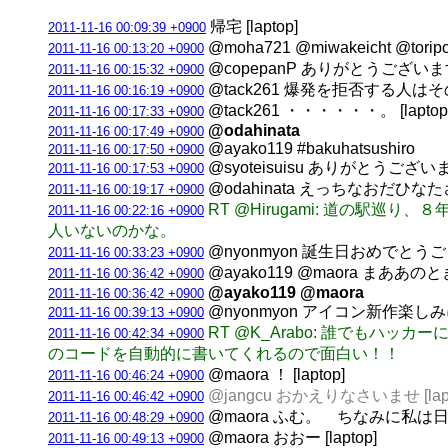
帰宅 [laptop]
2011-11-16 00:09:39 +0900
@moha721 @miwakeicht @tor
2011-11-16 00:13:20 +0900
@copepanP ありがとうございます
2011-11-16 00:15:32 +0900
@tack261 爆発を拒否する人はそ
2011-11-16 00:16:19 +0900
@tack261 ・・・・・・。 [laptop
2011-11-16 00:17:33 +0900
@odahinata
2011-11-16 00:17:49 +0900
@ayako119 #bakuhatsushiro
2011-11-16 00:17:50 +0900
@syoteisuisu ありがとうございま
2011-11-16 00:17:53 +0900
@odahinata えっちなおだひな
2011-11-16 00:19:17 +0900
RT @Hirugami: 道の駅巡り、
2011-11-16 00:22:16 +0900
人いないのかな。
@nyonmyon 誕生日おめでとう
2011-11-16 00:33:23 +0900
@ayako119 @maora ま
2011-11-16 00:36:42 +0900
@ayako119 @maora
2011-11-16 00:36:42 +0900
@nyonmyon アイコン新作楽
2011-11-16 00:39:13 +0900
RT @K_Arabo: 誰でもハッカー
2011-11-16 00:42:34 +0900
のコードを自動的に書いてくれるので面白い！！
@maora ！ [laptop]
2011-11-16 00:46:24 +0900
@jangcu おかえりなさいませ [lapt
2011-11-16 00:46:42 +0900
@maora ふむ。 ちなみに私は日曜帯
2011-11-16 00:48:29 +0900
@maora おおー [laptop]
2011-11-16 00:49:13 +0900