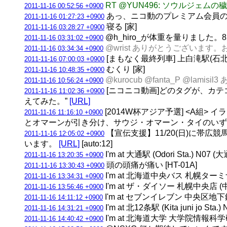
RT @YUN496: ソウルジェ
2011-11-16 00:52:56 +0900
あっ、ニコ動のプレミアム会員の期限
2011-11-16 01:27:23 +0900
寝る [家]
2011-11-16 03:28:27 +0900
@h_hiro_が体重を量りました。8
2011-11-16 03:31:02 +0900
@wrist ありがとうございます。
2011-11-16 03:34:34 +0900
[まもなく最終列車] 上白滝駅(石北本線)
2011-11-16 07:00:03 +0900
むくり [家]
2011-11-16 10:48:35 +0900
@kurocub @fanta_P @la
2011-11-16 10:56:24 +0900
[ニコニコ動画]どのタグが、カテ
2011-11-16 11:02:36 +0900
えてみた。”
[URL]
[2014W杯アジア予選] <A組>
2011-11-16 11:16:10 +0900
とオマーンが引き分け、サウジ・オマーン・タイのいず
【宣伝支援】11/20(日)に帯
2011-11-16 12:05:02 +0900
います。
[URL]
[auto:12]
I'm at 大通駅 (Odori Sta.) 
2011-11-16 13:20:35 +0900
頭の頭痛が痛い [HT-01A]
2011-11-16 13:30:43 +0900
I'm at 北海道中央バス 札幌ターミ
2011-11-16 13:34:31 +0900
I'm at ザ・ダイソー 札幌中央店 
2011-11-16 13:56:46 +0900
I'm at セブンイレブン 中央区地
2011-11-16 14:11:12 +0900
I'm at 北12条駅 (Kita juni jo 
2011-11-16 14:31:21 +0900
I'm at 北海道大学 大学院情報科学研究
2011-11-16 14:40:42 +0900