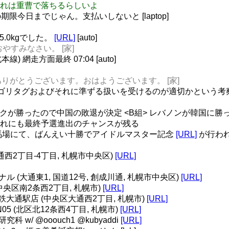
ムの穢れは重曹で落ちるらしいよ
今日までじゃん。支払いしないと [laptop]
5.0kgでした。
[URL]
[auto]
おやすみなさい。 [家]
 網走方面最終 07:04 [auto]
misil3 ありがとうございます。おはようございます。 [家]
ゴリタグおよびそれに準ずる扱いを受けるのが適切かという考察
 イラクが勝ったので中国の敗退が決定 <B組> レバノンが韓国に勝
れにも最終予選進出のチャンスが残る
広競馬場にて、ばんえい十勝でアイドルマスター記念
[URL]
が行わ
N07 (大通西2丁目-4丁目, 札幌市中央区)
[URL]
ナル (大通東1, 国道12号, 創成川通, 札幌市中央区)
[URL]
(中央区南2条西2丁目, 札幌市)
[URL]
下鉄大通駅店 (中央区大通西2丁目, 札幌市)
[URL]
Sta.) N05 (北区北12条西4丁目, 札幌市)
[URL]
科 w/ @ooouch1 @kubyaddi
[URL]