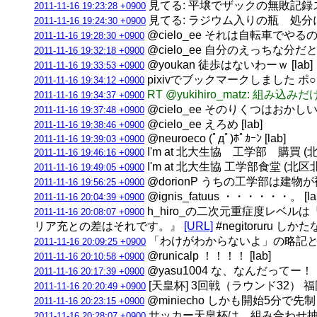
見てる: 平壌でザックの無敗記録スト
2011-11-16 19:23:28 +0900
見てる: ラジウム入りの瓶 処分に
2011-11-16 19:24:30 +0900
@cielo_ee それは自転車でやるの
2011-11-16 19:28:30 +0900
@cielo_ee 自分のえっちな分だ
2011-11-16 19:32:18 +0900
@youkan 徒歩はないわーｗ [lab]
2011-11-16 19:33:53 +0900
pixivでブックマークしました ポ○モン
2011-11-16 19:34:12 +0900
RT @yukihiro_matz: 組み込
2011-11-16 19:34:37 +0900
@cielo_ee そのりくつはおかしい [
2011-11-16 19:37:48 +0900
@cielo_ee えろめ [lab]
2011-11-16 19:38:46 +0900
@neuroeco (ﾟдﾟ)ﾎﾟｶｰﾝ [lab]
2011-11-16 19:39:03 +0900
I'm at 北大生協 工学部 購買 
2011-11-16 19:46:16 +0900
I'm at 北大生協 工学部食堂 (北
2011-11-16 19:49:05 +0900
@dorionP うちの工学部は建物
2011-11-16 19:56:25 +0900
@ignis_fatuus ・・・・・・。 [la
2011-11-16 20:04:39 +0900
h_hiro_の二次元重症度レベ
2011-11-16 20:08:07 +0900
リア充との差はそれです。』
[URL]
#negitoruru しか
「わけがわからないよ」の略記として
2011-11-16 20:09:25 +0900
@runicalp ！！！！ [lab]
2011-11-16 20:10:58 +0900
@yasu1004 な、なんだってー！！？
2011-11-16 20:17:39 +0900
[天皇杯] 3回戦（ラウンド32） 福岡
2011-11-16 20:20:49 +0900
@miniecho しかも開始5分で
2011-11-16 20:23:15 +0900
サッカー天皇杯は、組み合わせ抽選
2011-11-16 20:28:07 +0900