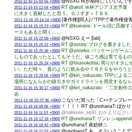
@NSXG 何か期待していいんですか？
2011-11-16 15:02:56 +0900
RT @akof: Ｗ杯アジア３次
2011-11-16 15:12:04 +0900
に大きく貢献したと思う。ＧＪすぎ＞ＴＢＳ
[著作権][同人] / “TPPで著作
2011-11-16 15:14:14 +0900
RT @kuwane: ドール沼
2011-11-16 15:15:23 +0900
ースもあると聞く……
@NSXG えー [lab]
2011-11-16 15:22:09 +0900
RT @soraiy: ブログを書
2011-11-16 15:25:22 +0900
RT @yoneko: パッケー
2011-11-16 15:25:36 +0900
じものであったとしてもそうだ。値ごろ感は育てるもの
RT @hiranokohta:
2011-11-16 15:26:24 +0900
い。ただ時々、昔のように飲み会やＴＲＰＧをやろうとし
RT @kiri_nakazato
2011-11-16 15:29:56 +0900
場所になんらかの線引きやガイドラインを用意するなら
RT @kiri_nakazato
2011-11-16 15:30:17 +0900
あ
こないだ買った「C++テンプレー
2011-11-16 15:37:36 +0900
！！！！ RT @unohanaT: ぼかり
2011-11-16 16:08:06 +0900
@nakkeee_ep91 おかえりなさいま
2011-11-16 16:11:53 +0900
RT @unohanaT: リンレンapp
2011-11-16 16:12:18 +0900
@unohanaT 産総研△
2011-11-16 16:18:42 +0900
@unohanaT あ、そういうことですか
2011-11-16 16:21:02 +0900