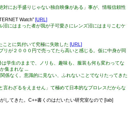
絶対にお手盛りじゃない独自映像がある」事が、情報信頼性
NET Watch”
[URL]
ドール沼にはまった者が我が子可愛さにレンズ沼にはまりこむケ
なったことに気付いて究極に失敗した
[URL]
oneアプリが２０００円で売ってたら高いと感じる。仮に中身が同
精神年齢は学生のままで、ノリも、趣味も、服装も何も変わってな
まれな ...
うとかとは関係なく。意識的に見ない、ふれないことでなりたってきた
たら”駄目と言わざるをえません」て極めて日本的なプロレスだからな
てきた。C++書くのはだいたい研究室なので [lab]