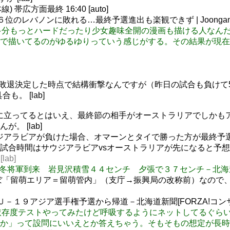
帯広方面最終 16:40 [auto]
のレバノンに敗れる…最終予選進出も楽観できず | Joongang I
 なもり先生は多分もっとハードだったり少女趣味全開の漫画も描ける
描いてるのがゆるゆりっていう感じがする。その結果が現在のヒ
tetep 
4連敗で敗退決定した時点で結構衝撃なんですが（昨日の試合も負
。 [lab]
で優位に立ってるとはいえ、最終節の相手がオーストラリアでしか
 [lab]
にサウジアラビアが負けた場合、オマーンとタイで勝った方が最終
試合時間はサウジアラビアvsオーストラリアが先になると予
ab]
rowsing: 冬将軍到来 岩見沢積雪４４センチ 夕張で３７センチ－北海
48blue ほぼ「留萌エリア＝留萌管内」（支庁→振興局の改称前）な
Ｕ－１９アジア選手権予選から帰道－北海道新聞[FORZA!コン
ターネット依存度テストやってみたけど呼吸するようにネットしてる
」って設問にいいえとか答えちゃう。そもそもの想定が長時間過