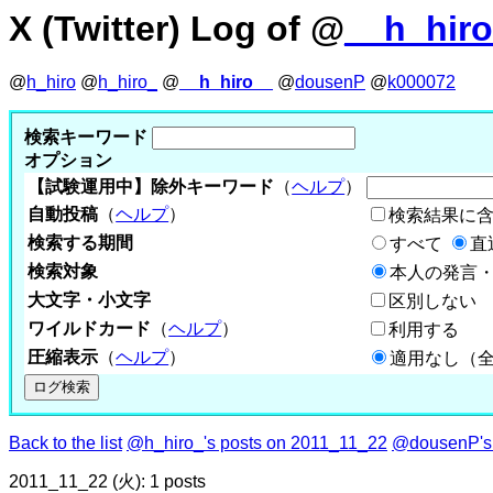
X (Twitter) Log of @
__h_hir
@
h_hiro
@
h_hiro_
@
__h_hiro__
@
dousenP
@
k000072
検索キーワード
オプション
【試験運用中】除外キーワード
（
ヘルプ
）
自動投稿
（
ヘルプ
）
検索結果に
検索する期間
すべて
直
検索対象
本人の発言・
大文字・小文字
区別しない
ワイルドカード
（
ヘルプ
）
利用する
圧縮表示
（
ヘルプ
）
適用なし（
Back to the list
@h_hiro_'s posts on 2011_11_22
@dousenP's 
2011_11_22 (火): 1 posts