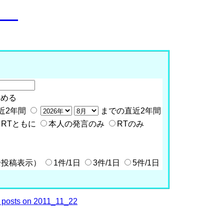
o__
含める
近2年間
までの直近2年間
RTともに
本人の発言のみ
RTのみ
全投稿表示）
1件/1日
3件/1日
5件/1日
posts on 2011_11_22