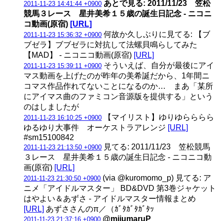
あとで見る: 2011/11/23 笠松
2011-11-23 14:41:44 +0900
競馬３レース 星井美希１５歳の誕生日記念 ‐ ニコニ
コ動画(原宿)
[URL]
何故か久しぶりに見てる: 【ブ
2011-11-23 15:36:32 +0900
ブゼラ】ブブゼラに対抗して法螺貝鳴らしてみた
【MAD】 ‐ ニコニコ動画(原宿)
[URL]
そういえば、自分が最後にアイ
2011-11-23 15:39:11 +0900
マス動画を上げたのが昨年の美希誕だから、1年間ニ
コマス作品作れてないことになるのか… まあ「某所
にアイマス曲のファミコン音源版を提供する」という
のはしましたが
【マイリスト】ゆりゆらららら
2011-11-23 16:10:25 +0900
ゆるゆり大事件 オーケストラアレンジ
[URL]
#sm15100842
見てる: 2011/11/23 笠松競馬
2011-11-23 21:13:50 +0900
３レース 星井美希１５歳の誕生日記念 ‐ ニコニコ動
画(原宿)
[URL]
(via @kuromomo_p) 見てる: ア
2011-11-23 21:30:50 +0900
ニメ「アイドルマスター」 BD&DVD 第3巻ジャケット
はやよい＆あずさ - アイドルマスター情報まとめ
[URL]
あずささんのπ／（ｶﾞﾀｶﾞﾀｶﾞﾀｯ
@mijumaruP
2011-11-23 21:37:16 +0900