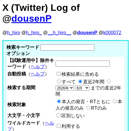
X (Twitter) Log of
@
dousenP
@
h_hiro
@
h_hiro_
@
__h_hiro__
@
dousenP
@
k000072
検索キーワード
オプション
【試験運用中】除外キ
ーワード
（
ヘルプ
）
自動投稿
（
ヘルプ
）
検索結果に含める
すべて
直近2年間
検索する期間
までの直近2年
間
本人の発言・RTともに
本
検索対象
人の発言のみ
RTのみ
大文字・小文字
区別しない
ワイルドカード
（
ヘル
利用する
プ
）