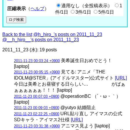
適用なし（全投稿表示）
1
圧縮表示
（
ヘルプ
）
件/1日
3件/1日
5件/1日
Back to the list
@h_hiro_'s posts on 2011_11_23
@__h_hiro__'s posts on 2011_11_23
2011_11_23 (水): 19 posts
美希誕生日おめでとう！
2011-11-23 00:03:24 +0900
[laptop]
見てる: アニメ「THE
2011-11-23 00:05:15 +0900
IDOLM@STER」(アイドルマスター)公式サイト
[URL]
今日は美希とお昼寝する日らしい… がばぁ
ぁぁぁぁぁぁ！！！ [laptop]
@operationBC （´・ω・｀）
2011-11-23 00:07:03 +0900
[laptop]
@yutyo 結婚阻止
2011-11-23 00:09:03 +0900
URL貼り直し アイマスの公式
2011-11-23 02:22:25 +0900
SDキャラ・アイマス2仕様
[URL]
アニマス見よう [laptop]
2011-11-23 03:31:38 +0900