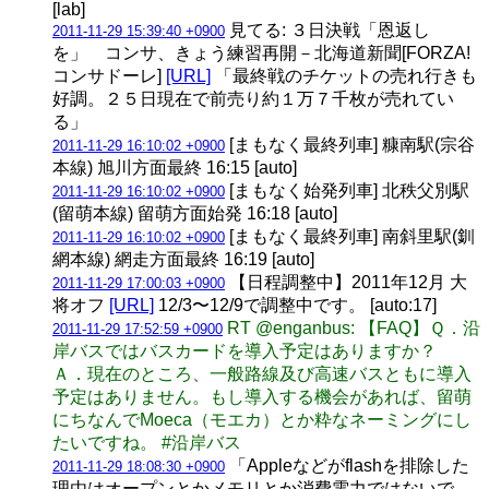
[lab]
見てる: ３日決戦「恩返し
2011-11-29 15:39:40 +0900
を」 コンサ、きょう練習再開－北海道新聞[FORZA!
コンサドーレ]
[URL]
「最終戦のチケットの売れ行きも
好調。２５日現在で前売り約１万７千枚が売れてい
る」
[まもなく最終列車] 糠南駅(宗谷
2011-11-29 16:10:02 +0900
本線) 旭川方面最終 16:15 [auto]
[まもなく始発列車] 北秩父別駅
2011-11-29 16:10:02 +0900
(留萌本線) 留萌方面始発 16:18 [auto]
[まもなく最終列車] 南斜里駅(釧
2011-11-29 16:10:02 +0900
網本線) 網走方面最終 16:19 [auto]
【日程調整中】2011年12月 大
2011-11-29 17:00:03 +0900
将オフ
[URL]
12/3〜12/9で調整中です。 [auto:17]
RT @enganbus: 【FAQ】Ｑ．沿
2011-11-29 17:52:59 +0900
岸バスではバスカードを導入予定はありますか？
Ａ．現在のところ、一般路線及び高速バスともに導入
予定はありません。もし導入する機会があれば、留萌
にちなんでMoeca（モエカ）とか粋なネーミングにし
たいですね。 #沿岸バス
「Appleなどがflashを排除した
2011-11-29 18:08:30 +0900
理由はオープンとかメモリとか消費電力ではないで