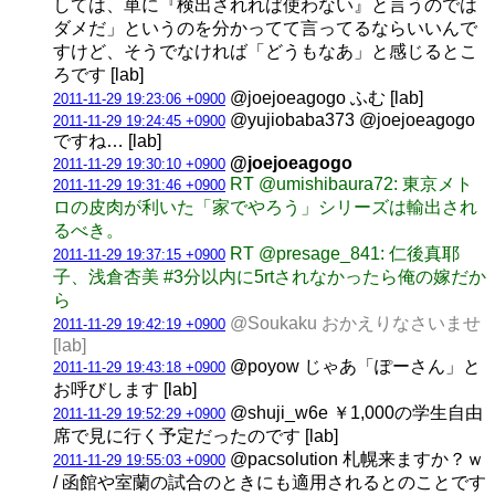
しては、単に『検出されれば使わない』と言うのでは
ダメだ」というのを分かってて言ってるならいいんで
すけど、そうでなければ「どうもなあ」と感じるとこ
ろです [lab]
@joejoeagogo ふむ [lab]
2011-11-29 19:23:06 +0900
@yujiobaba373 @joejoeagogo
2011-11-29 19:24:45 +0900
ですね… [lab]
@joejoeagogo
2011-11-29 19:30:10 +0900
RT @umishibaura72: 東京メト
2011-11-29 19:31:46 +0900
ロの皮肉が利いた「家でやろう」シリーズは輸出され
るべき。
RT @presage_841: 仁後真耶
2011-11-29 19:37:15 +0900
子、浅倉杏美 #3分以内に5rtされなかったら俺の嫁だか
ら
@Soukaku おかえりなさいませ
2011-11-29 19:42:19 +0900
[lab]
@poyow じゃあ「ぽーさん」と
2011-11-29 19:43:18 +0900
お呼びします [lab]
@shuji_w6e ￥1,000の学生自由
2011-11-29 19:52:29 +0900
席で見に行く予定だったのです [lab]
@pacsolution 札幌来ますか？ｗ
2011-11-29 19:55:03 +0900
/ 函館や室蘭の試合のときにも適用されるとのことです