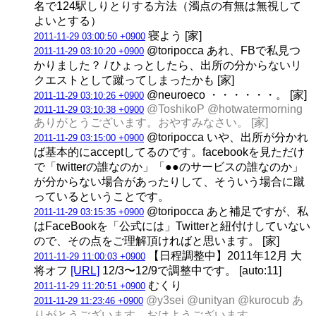
名で124駅しりとりする方法（濁点の有無は無視して
よいとする）
寝よう [家]
2011-11-29 03:00:50 +0900
@toripocca あれ、FBで私見つ
2011-11-29 03:10:20 +0900
かりました？ / ひょっとしたら、出所の分からないリ
クエストとして蹴ってしまったかも [家]
@neuroeco ・・・・・・。 [家]
2011-11-29 03:10:26 +0900
@ToshikoP @hotwatermorning
2011-11-29 03:10:38 +0900
ありがとうございます。おやすみなさい。 [家]
@toripocca いや、出所が分かれ
2011-11-29 03:15:00 +0900
ば基本的にacceptしてるのです。facebookを見ただけ
で「twitterの誰なのか」「●●のサービスの誰なのか」
が分からない場合があったりして、そういう場合に蹴
っているということです。
@toripocca あと補足ですが、私
2011-11-29 03:15:35 +0900
はFaceBookを「公式には」Twitterと紐付けしていない
ので、その点をご理解頂ければと思います。 [家]
【日程調整中】2011年12月 大
2011-11-29 11:00:03 +0900
将オフ
[URL]
12/3〜12/9で調整中です。 [auto:11]
むくり
2011-11-29 11:20:51 +0900
@y3sei @unityan @kurocub あ
2011-11-29 11:23:46 +0900
りがとうございます。おはようございます。