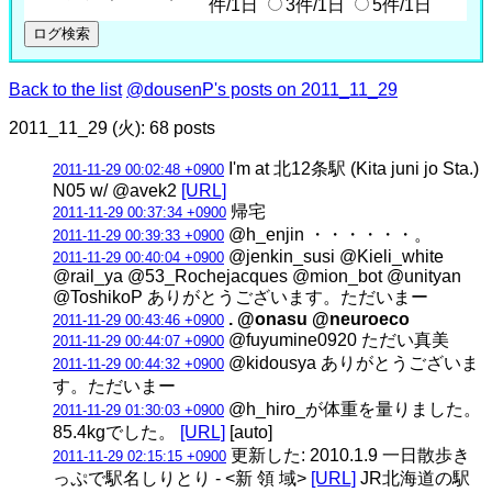
件/1日
3件/1日
5件/1日
Back to the list
@dousenP's posts on 2011_11_29
2011_11_29 (火): 68 posts
I'm at 北12条駅 (Kita juni jo Sta.)
2011-11-29 00:02:48 +0900
N05 w/ @avek2
[URL]
帰宅
2011-11-29 00:37:34 +0900
@h_enjin ・・・・・・。
2011-11-29 00:39:33 +0900
@jenkin_susi @Kieli_white
2011-11-29 00:40:04 +0900
@rail_ya @53_Rochejacques @mion_bot @unityan
@ToshikoP ありがとうございます。ただいまー
. @onasu @neuroeco
2011-11-29 00:43:46 +0900
@fuyumine0920 ただい真美
2011-11-29 00:44:07 +0900
@kidousya ありがとうございま
2011-11-29 00:44:32 +0900
す。ただいまー
@h_hiro_が体重を量りました。
2011-11-29 01:30:03 +0900
85.4kgでした。
[URL]
[auto]
更新した: 2010.1.9 一日散歩き
2011-11-29 02:15:15 +0900
っぷで駅名しりとり - <新 領 域>
[URL]
JR北海道の駅