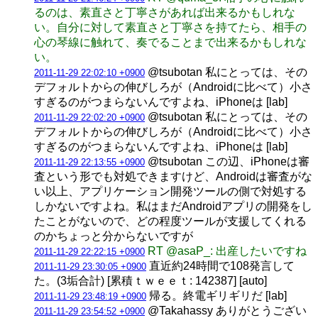
るのは、素直さと丁寧さがあれば出来るかもしれな
い。自分に対して素直さと丁寧さを持てたら、相手の
心の琴線に触れて、奏でることまで出来るかもしれな
い。
@tsubotan 私にとっては、その
2011-11-29 22:02:10 +0900
デフォルトからの伸びしろが（Androidに比べて）小さ
すぎるのがつまらないんですよね、iPhoneは [lab]
@tsubotan 私にとっては、その
2011-11-29 22:02:20 +0900
デフォルトからの伸びしろが（Androidに比べて）小さ
すぎるのがつまらないんですよね、iPhoneは [lab]
@tsubotan この辺、iPhoneは審
2011-11-29 22:13:55 +0900
査という形でも対処できますけど、Androidは審査がな
い以上、アプリケーション開発ツールの側で対処する
しかないですよね。私はまだAndroidアプリの開発をし
たことがないので、どの程度ツールが支援してくれる
のかちょっと分からないですが
RT @asaP_: 出産したいですね
2011-11-29 22:22:15 +0900
直近約24時間で108発言して
2011-11-29 23:30:05 +0900
た。(3垢合計) [累積ｔｗｅｅｔ: 142387] [auto]
帰る。終電ギリギリだ [lab]
2011-11-29 23:48:19 +0900
@Takahassy ありがとうござい
2011-11-29 23:54:52 +0900