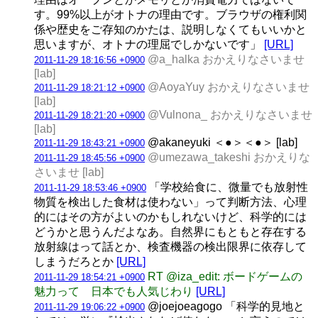
す。99%以上がオトナの理由です。ブラウザの権利関
係や歴史をご存知のかたは、説明しなくてもいいかと
思いますが、オトナの理屈でしかないです」
[URL]
@a_halka おかえりなさいませ
2011-11-29 18:16:56 +0900
[lab]
@AoyaYuy おかえりなさいませ
2011-11-29 18:21:12 +0900
[lab]
@Vulnona_ おかえりなさいませ
2011-11-29 18:21:20 +0900
[lab]
@akaneyuki ＜●＞＜●＞ [lab]
2011-11-29 18:43:21 +0900
@umezawa_takeshi おかえりな
2011-11-29 18:45:56 +0900
さいませ [lab]
「学校給食に、微量でも放射性
2011-11-29 18:53:46 +0900
物質を検出した食材は使わない」って判断方法、心理
的にはその方がよいのかもしれないけど、科学的には
どうかと思うんだよなあ。自然界にもともと存在する
放射線はって話とか、検査機器の検出限界に依存して
しまうだろとか
[URL]
RT @iza_edit: ボードゲームの
2011-11-29 18:54:21 +0900
魅力って 日本でも人気じわり
[URL]
@joejoeagogo 「科学的見地と
2011-11-29 19:06:22 +0900