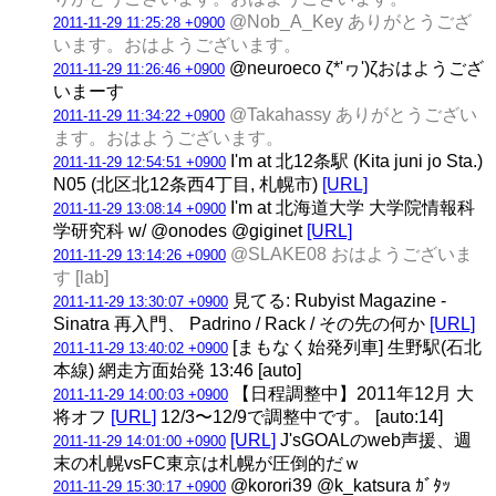
@Nob_A_Key ありがとうござ
2011-11-29 11:25:28 +0900
います。おはようございます。
@neuroeco ζ*'ヮ')ζおはようござ
2011-11-29 11:26:46 +0900
いまーす
@Takahassy ありがとうござい
2011-11-29 11:34:22 +0900
ます。おはようございます。
I'm at 北12条駅 (Kita juni jo Sta.)
2011-11-29 12:54:51 +0900
N05 (北区北12条西4丁目, 札幌市)
[URL]
I'm at 北海道大学 大学院情報科
2011-11-29 13:08:14 +0900
学研究科 w/ @onodes @giginet
[URL]
@SLAKE08 おはようございま
2011-11-29 13:14:26 +0900
す [lab]
見てる: Rubyist Magazine -
2011-11-29 13:30:07 +0900
Sinatra 再入門、 Padrino / Rack / その先の何か
[URL]
[まもなく始発列車] 生野駅(石北
2011-11-29 13:40:02 +0900
本線) 網走方面始発 13:46 [auto]
【日程調整中】2011年12月 大
2011-11-29 14:00:03 +0900
将オフ
[URL]
12/3〜12/9で調整中です。 [auto:14]
[URL]
J'sGOALのweb声援、週
2011-11-29 14:01:00 +0900
末の札幌vsFC東京は札幌が圧倒的だｗ
@korori39 @k_katsura ｶﾞﾀｯ
2011-11-29 15:30:17 +0900