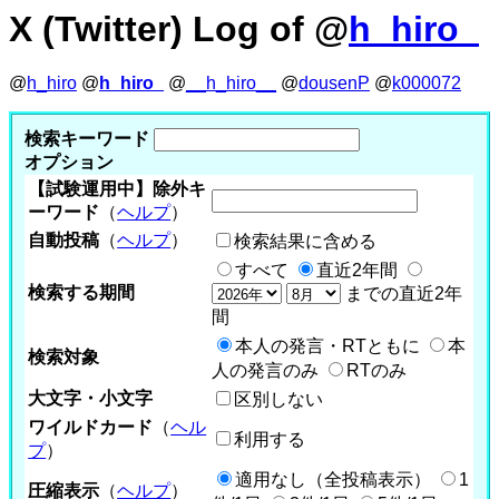
X (Twitter) Log of @
h_hiro_
@
h_hiro
@
h_hiro_
@
__h_hiro__
@
dousenP
@
k000072
検索キーワード
オプション
【試験運用中】除外キ
ーワード
（
ヘルプ
）
自動投稿
（
ヘルプ
）
検索結果に含める
すべて
直近2年間
検索する期間
までの直近2年
間
本人の発言・RTともに
本
検索対象
人の発言のみ
RTのみ
大文字・小文字
区別しない
ワイルドカード
（
ヘル
利用する
プ
）
適用なし（全投稿表示）
1
圧縮表示
（
ヘルプ
）