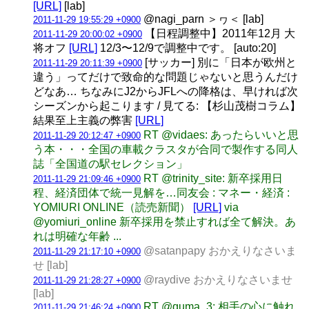
[URL]
[lab]
@nagi_parn ＞ヮ＜ [lab]
2011-11-29 19:55:29 +0900
【日程調整中】2011年12月 大
2011-11-29 20:00:02 +0900
将オフ
[URL]
12/3〜12/9で調整中です。 [auto:20]
[サッカー] 別に「日本が欧州と
2011-11-29 20:11:39 +0900
違う」ってだけで致命的な問題じゃないと思うんだけ
どなあ… ちなみにJ2からJFLへの降格は、早ければ次
シーズンから起こります / 見てる: 【杉山茂樹コラム】
結果至上主義の弊害
[URL]
RT @vidaes: あったらいいと思
2011-11-29 20:12:47 +0900
う本・・・全国の車載クラスタが合同で製作する同人
誌「全国道の駅セレクション」
RT @trinity_site: 新卒採用日
2011-11-29 21:09:46 +0900
程、経済団体で統一見解を…同友会 : マネー・経済 :
YOMIURI ONLINE（読売新聞）
[URL]
via
@yomiuri_online 新卒採用を禁止すれば全て解決。あ
れは明確な年齢 ...
@satanpapy おかえりなさいま
2011-11-29 21:17:10 +0900
せ [lab]
@raydive おかえりなさいませ
2011-11-29 21:28:27 +0900
[lab]
RT @quma_3: 相手の心に触れ
2011-11-29 21:46:24 +0900