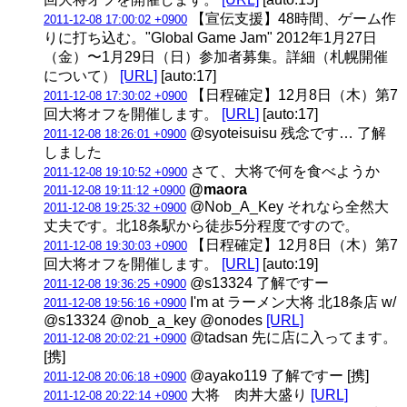
【宣伝支援】48時間、ゲーム作
2011-12-08 17:00:02 +0900
りに打ち込む。"Global Game Jam" 2012年1月27日
（金）〜1月29日（日）参加者募集。詳細（札幌開催
について）
[URL]
[auto:17]
【日程確定】12月8日（木）第7
2011-12-08 17:30:02 +0900
回大将オフを開催します。
[URL]
[auto:17]
@syoteisuisu 残念です… 了解
2011-12-08 18:26:01 +0900
しました
さて、大将で何を食べようか
2011-12-08 19:10:52 +0900
@maora
2011-12-08 19:11:12 +0900
@Nob_A_Key それなら全然大
2011-12-08 19:25:32 +0900
丈夫です。北18条駅から徒歩5分程度ですので。
【日程確定】12月8日（木）第7
2011-12-08 19:30:03 +0900
回大将オフを開催します。
[URL]
[auto:19]
@s13324 了解ですー
2011-12-08 19:36:25 +0900
I'm at ラーメン大将 北18条店 w/
2011-12-08 19:56:16 +0900
@s13324 @nob_a_key @onodes
[URL]
@tadsan 先に店に入ってます。
2011-12-08 20:02:21 +0900
[携]
@ayako119 了解ですー [携]
2011-12-08 20:06:18 +0900
大将 肉丼大盛り
[URL]
2011-12-08 20:22:14 +0900