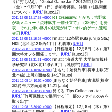
りに打ち込む。"Global Game Jam" 2012年1月27日
（金）〜1月29日（日）参加者募集。詳細（札幌開催
について）
[URL]
[auto:12]
RT @seisinw: とかち：吉野家
2011-12-08 12:17:35 +0900
が新メニュー『焼味豚丼 十勝仕立て』（380円）を発
表！それに伴い豚丼の販売が終了 : オレ的ゲーム速報
＠刃
[URL]
I'm at 北12条駅 (Kita juni jo Sta.)
2011-12-08 13:16:26 +0900
N05 (北区北12条西4丁目, 札幌市)
[URL]
【日程確定】12月8日（木）第7
2011-12-08 13:30:01 +0900
回大将オフを開催します。
[URL]
[auto:13]
I'm at 北海道大学 大学院情報科
2011-12-08 13:31:31 +0900
学研究科 (北区北14条西9丁目, 札幌市)
[URL]
[まもなく始発列車] 将軍山駅(石
2011-12-08 14:10:02 +0900
北本線) 上川方面始発 14:17 [auto]
[まもなく始発列車] 古瀬駅(根室
2011-12-08 14:10:02 +0900
本線) 帯広方面始発 14:21 [auto]
見てる: Tips Collection - tar
2011-12-08 14:20:38 +0900
[URL]
"許可属性まで展開する" "一部のファイルのみを
取り出す" ...
【日程確定】12月8日（木）第7
2011-12-08 15:30:02 +0900
回大将オフを開催します。
[URL]
[auto:15]