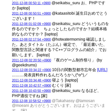
@seikatsu_suru お、PHPです
2011-12-08 00:50:11 +0900
か [laptop]
@kataasitobi 誕生日おめでとう
2011-12-08 00:50:51 +0900
ございます！
@seikatsu_suru どういうものを
2011-12-08 01:02:09 +0900
作るのですか？ ちょっとしたものですか？結構本格
的なものですか？ [laptop]
@hotwatermorning 確認しまし
2011-12-08 02:17:54 +0900
た。あとタイトル（たぶん）確定で、「最近書いた、
関数型言語と関連する？C++プログラムの紹介」でお
願いします。 [laptop]
「夜のゲーム制作祭り」 (by
2011-12-08 02:20:50 +0900
@geekdrums)
10日の関数型都市忘年会
[URL]
2011-12-08 03:34:22 +0900
………発表資料作れるんだろうか＼(^o^)／
寝よう [laptop]
2011-12-08 03:34:48 +0900
むくり [家]
2011-12-08 10:42:57 +0900
@seikatsu_suru なるほど、
2011-12-08 10:43:50 +0900
PHP適役ですね [家]
@Takahassy @tamosan
2011-12-08 10:58:52 +0900
@moeani ありがとうございます。おはようございま
す。 [家]