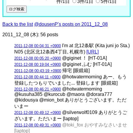
件/1日
3件/1日
5件/1日
Back to the list
@dousenP's posts on 2011_12_08
2011_12_08 (木): 56 posts
I'm at 北12条駅 (Kita juni jo Sta.)
2011-12-08 00:04:31 +0900
N05 (北区北12条西4丁目, 札幌市)
[URL]
@giginet ！ [HT-01A]
2011-12-08 00:05:20 +0900
@giginet ふむ [HT-01A]
2011-12-08 00:19:04 +0900
帰宅 [眼鏡箱]
2011-12-08 00:43:19 +0900
@hotwatermorning あー、もう
2011-12-08 00:44:11 +0900
登録したつもりでいました... 登録します [眼鏡箱]
@hotwatermorning
2011-12-08 00:46:21 +0900
@kusuha385 @kurocub @maora @dorara777
@kidousya @mion_bot ありがとうございます。ただ
いまー
@silverwolf0109 ありがとうご
2011-12-08 00:49:12 +0900
ざいます。ただいまー [laptop]
@toki_fox おやすみなさいませ
2011-12-08 00:49:31 +0900
[laptop]