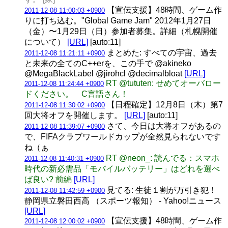
【宣伝支援】48時間、ゲーム作
2011-12-08 11:00:03 +0900
りに打ち込む。"Global Game Jam" 2012年1月27日
（金）〜1月29日（日）参加者募集。詳細（札幌開催
について）
[URL]
[auto:11]
まとめた: すべての宇宙、過去
2011-12-08 11:21:11 +0900
と未来の全てのC++erを、この手で @akineko
@MegaBlackLabel @jirohcl @decimalbloat
[URL]
RT @tututen: せめてオーバロー
2011-12-08 11:24:44 +0900
ドください。 C言語さん！
【日程確定】12月8日（木）第7
2011-12-08 11:30:02 +0900
回大将オフを開催します。
[URL]
[auto:11]
さて、今日は大将オフがあるの
2011-12-08 11:39:07 +0900
で、FIFAクラブワールドカップが全然見られないです
ね（ぁ
RT @neon_: 読んでる：スマホ
2011-12-08 11:40:31 +0900
時代の新必需品「モバイルバッテリー」はどれを選べ
ば良い? 前編
[URL]
見てる: 生徒１割が万引き犯！
2011-12-08 11:42:59 +0900
静岡県立磐田西高 （スポーツ報知） - Yahoo!ニュース
[URL]
【宣伝支援】48時間、ゲーム作
2011-12-08 12:00:02 +0900