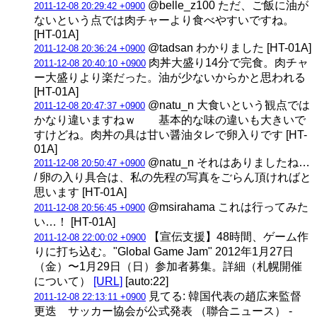
@belle_z100 ただ、ご飯に油が
2011-12-08 20:29:42 +0900
ないという点では肉チャーより食べやすいですね。
[HT-01A]
@tadsan わかりました [HT-01A]
2011-12-08 20:36:24 +0900
肉丼大盛り14分で完食。肉チャ
2011-12-08 20:40:10 +0900
ー大盛りより楽だった。油が少ないからかと思われる
[HT-01A]
@natu_n 大食いという観点では
2011-12-08 20:47:37 +0900
かなり違いますねｗ 基本的な味の違いも大きいで
すけどね。肉丼の具は甘い醤油タレで卵入りです [HT-
01A]
@natu_n それはありましたね…
2011-12-08 20:50:47 +0900
/ 卵の入り具合は、私の先程の写真をごらん頂ければと
思います [HT-01A]
@msirahama これは行ってみた
2011-12-08 20:56:45 +0900
い…！ [HT-01A]
【宣伝支援】48時間、ゲーム作
2011-12-08 22:00:02 +0900
りに打ち込む。"Global Game Jam" 2012年1月27日
（金）〜1月29日（日）参加者募集。詳細（札幌開催
について）
[URL]
[auto:22]
見てる: 韓国代表の趙広来監督
2011-12-08 22:13:11 +0900
更迭 サッカー協会が公式発表 （聯合ニュース） -