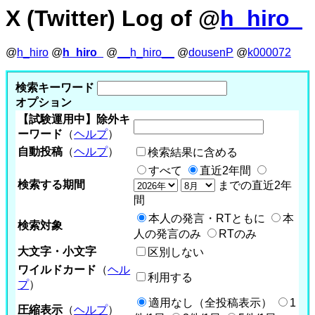
X (Twitter) Log of @
h_hiro_
@
h_hiro
@
h_hiro_
@
__h_hiro__
@
dousenP
@
k000072
検索キーワード
オプション
【試験運用中】除外キ
ーワード
（
ヘルプ
）
自動投稿
（
ヘルプ
）
検索結果に含める
すべて
直近2年間
検索する期間
までの直近2年
間
本人の発言・RTともに
本
検索対象
人の発言のみ
RTのみ
大文字・小文字
区別しない
ワイルドカード
（
ヘル
利用する
プ
）
適用なし（全投稿表示）
1
圧縮表示
（
ヘルプ
）