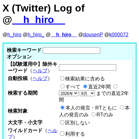
X (Twitter) Log of
@
__h_hiro__
@
h_hiro
@
h_hiro_
@
__h_hiro__
@
dousenP
@
k000072
検索キーワード
オプション
【試験運用中】除外キ
ーワード
（
ヘルプ
）
自動投稿
（
ヘルプ
）
検索結果に含める
すべて
直近2年間
検索する期間
までの直近2年
間
本人の発言・RTともに
本
検索対象
人の発言のみ
RTのみ
大文字・小文字
区別しない
ワイルドカード
（
ヘル
利用する
プ
）