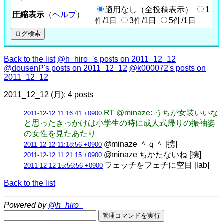
適用なし（全投稿表示）
1
圧縮表示
（
ヘルプ
）
件/1日
3件/1日
5件/1日
Back to the list
@h_hiro_'s posts on 2011_12_12
@dousenP's posts on 2011_12_12
@k000072's posts on
2011_12_12
2011_12_12 (月): 4 posts
RT @minaze: うちが女装いいな
2011-12-12 11:16:41 +0900
と思ったきっかけは小学生の時に成人式帰りの振袖姿
の女性を見たあたり
@minaze ＾ｑ＾ [携]
2011-12-12 11:18:56 +0900
@minaze ちかたないね [携]
2011-12-12 11:21:15 +0900
フェッチをフェチに空目 [lab]
2011-12-12 15:56:56 +0900
Back to the list
Powered by
@h_hiro_