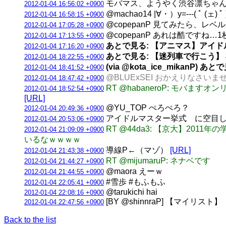
モバマス、ようやく渋谷凛ちゃん
2012-01-04 16:56:02 +0900
@machao14 |∀・）y=---( ﾟ (ェ) ﾟ 
2012-01-04 16:58:15 +0900
@copepanP 見てみたら、レ
2012-01-04 17:05:28 +0900
@copepanP あれは酷ですね…1枚
2012-01-04 17:13:55 +0900
あとで見る: 【アニマス】アイド
2012-01-04 17:16:20 +0900
あとで見る: 【迷列車で行こう】 小
2012-01-04 18:22:55 +0900
(via @kota_ice_mika
2012-01-04 18:41:52 +0900
@BLUExSEI おかえりなさいま
2012-01-04 18:47:42 +0900
RT @habaneroP: モバます
2012-01-04 18:52:54 +0900
[URL]
@YU_TOP ぺろぺろ？
2012-01-04 20:49:36 +0900
アイドルマスター挙式 に空目
2012-01-04 20:53:06 +0900
RT @44da3: 【京大】2011年の学
2012-01-04 21:09:09 +0900
いるなｗｗｗｗ
導線P←（マゾ）
[URL]
2012-01-04 21:43:38 +0900
RT @mijumaruP: ネナベです
2012-01-04 21:44:27 +0900
@maora えーｗ
2012-01-04 21:44:55 +0900
#雪歩 #もふもふ
2012-01-04 22:05:41 +0900
@tarukichi hai
2012-01-04 22:08:16 +0900
[BY @shinnraP] 【マイ
2012-01-04 22:47:56 +0900
Back to the list