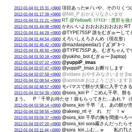
項目あったw / いや、そのりくつ
2012-01-04 01:15:31 +0900
@Nill_P おかえりなさいませ
2012-01-04 01:17:39 +0900
RT @Yellow6: ﾐﾃﾏｽﾖｰ 
2012-01-04 01:21:21 +0900
かわいいよおおおおおおおお RT @
2012-01-04 01:44:08 +0900
@TYPE75SP 誰をむぎゅーしてるの
2012-01-04 01:44:29 +0900
えろいしえろさんめ（現在形）
2012-01-04 01:44:54 +0900
@mazdaspeedaz1 (ﾟдﾟ)ﾎﾟｶｰﾝ
2012-01-04 01:45:42 +0900
@TYPE75SP あ、むぎちゃんですかｗ
2012-01-04 01:45:50 +0900
@yukiho_bot むぎゅー [laptop]
2012-01-04 01:50:18 +0900
@yuppiP_imas
2012-01-04 02:07:22 +0900
@yuppiP_imas お断りします
2012-01-04 02:07:47 +0900
@vidaes おやすみなさいませ [lapt
2012-01-04 02:07:59 +0900
@aomizuti おはようございます [la
2012-01-04 02:08:54 +0900
モバマスで餅が大量に入手できるけど
2012-01-04 02:48:57 +0900
@sora_kiri P「ごめん
2012-01-04 02:54:39 +0900
まう。 P「千早お待たせ！袋もらってきた…あれ？（
@sora_kiri 千早「え、あの餅
2012-01-04 02:58:14 +0900
@akeep_rrt そ れ だ ！ｗ
2012-01-04 02:58:55 +0900
@sora_kiri 千早の胸を間接ぺろぺろ
2012-01-04 03:04:37 +0900
@sora_kiri sora霧さんだっ
2012-01-04 03:07:20 +0900
@sora_kiri ふむ…ｗ 私の
2012-01-04 03:11:44 +0900