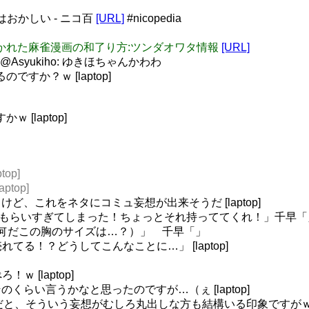
はおかしい - ニコ百
[URL]
#nicopedia
: 度肝を抜かれた麻雀漫画の和了り方:ツンダオワタ情報
[URL]
Asyukiho: ゆきほちゃんかわわ
ですか？ｗ [laptop]
 [laptop]
op]
ptop]
、これをネタにコミュ妄想が出来そうだ [laptop]
千早、餅をもらいすぎてしまった！ちょっとそれ持っててくれ！」
何だこの胸のサイズは…？）」 千早「」
が売れてる！？どうしてこんなことに…」 [laptop]
！ｗ [laptop]
たらそのくらい言うかなと思ったのですが…（ぇ [laptop]
TLだと、そういう妄想がむしろ丸出しな方も結構いる印象ですがｗ [la