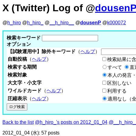
X (Twitter) Log of @
dousen
@
h_hiro
@
h_hiro_
@
__h_hiro__
@
dousenP
@
k000072
検索キーワード
オプション
【試験運用中】除外キーワード
（
ヘルプ
）
自動投稿
（
ヘルプ
）
検索結果に
検索する期間
すべて
直
検索対象
本人の発言・
大文字・小文字
区別しない
ワイルドカード
（
ヘルプ
）
利用する
圧縮表示
（
ヘルプ
）
適用なし（
Back to the list
@h_hiro_'s posts on 2012_01_04
@__h_hiro__
2012_01_04 (水): 57 posts