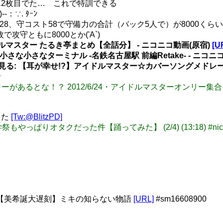
2枚目でた… これで特訓できる
)--：∵. ﾀｰﾝ
ベル28、守コスト58で守備力の合計（バック5人で）が8000
で攻守ともに8000とか('A`)
ルマスター たるき亭まとめ【全話分】 ‐ ニコニコ動画(原宿)
[U
さな小さなターミナル -名鉄名古屋駅 前編Retake- ‐ ニコニ
nP) あとで見る: 【耳が幸せ!?】アイドルマスター☆カバーソングメドレ
せ
オンリーがあるとな！？ 2012/6/24・アイドルマスターオンリー集合イ
した
[Tw:@BlitzPD]
祭もやっぱりオタクだった件【踊ってみた】 (2/4) (13:18) #nicovi
リスト】【美希誕大遅刻】ミキの知らない物語
[URL]
#sm16608900