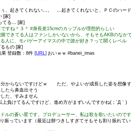
ぅ、起きてくれない…。 …起きてくれないと、ＰＣのハード
[家]
てる… [家]
と雪歩の事ですね＾３＾ #身長差15cmのカップルが理想的らしい
B48を全員把握できてる人はファンしかいないから、そもそもAKBの
ゲーやってる人に、モバゲーアイマスの中で誰が好き？って聞くレベル
もの [家]
結果 登録数：8件
[URL]
おいｗｗ #banei_imas
ｗ
そこまでは分からないですけどｗ ただ、やよいが成長した姿を想
内再生したら鼻血出そう
変態でした、すみません
8割以上負けてるんですけど、進め方がまずいんですかね(；´Д｀)
ッターアイドルの蒼い星です。プロデューサー、私は歌を歌いたい
ゃんと割り振っています（最近は餅つきしすぎてそもそも割り振れ