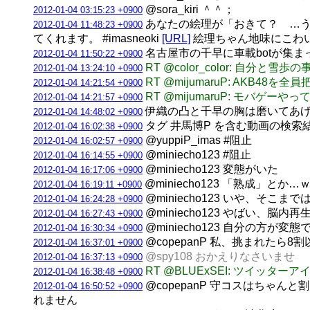
@sora_kiri ＾＾；
2012-01-04 03:15:23 +0900
あなたの絵理が「おきて？ …う
2012-01-04 11:48:23 +0900
てくれます。 #imasneoki
[URL]
絵理ちゃん地味にこわい 
名古屋市の千早に車載botが集まっ
2012-01-04 11:50:22 +0900
RT @color_color: 自分
2012-01-04 13:24:10 +0900
RT @mijumaruP: AK
2012-01-04 14:21:54 +0900
RT @mijumaruP: モバ
2012-01-04 14:21:57 +0900
伊織の凸と千早の胸は磨いてあげる
2012-01-04 14:48:02 +0900
タグ 井馬博P を含む動画の検索
2012-01-04 16:02:38 +0900
@yuppiP_imas #阻止
2012-01-04 16:02:57 +0900
@miniecho123 #阻止
2012-01-04 16:14:55 +0900
@miniecho123 変態がいた
2012-01-04 16:17:06 +0900
@miniecho123 「熟成」とか…
2012-01-04 16:19:11 +0900
@miniecho123 いや、
2012-01-04 16:24:28 +0900
@miniecho123 やばい、脳
2012-01-04 16:27:43 +0900
@miniecho123 自分の方が
2012-01-04 16:30:34 +0900
@copepanP 私、挑まれたら
2012-01-04 16:37:01 +0900
@spy108 おかえりなさいませ
2012-01-04 16:37:13 +0900
RT @BLUExSEI: ツイ
2012-01-04 16:38:48 +0900
@copepanP 守コスはち
2012-01-04 16:50:52 +0900
れません