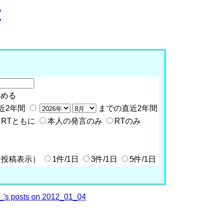
P
含める
近2年間
までの直近2年間
RTともに
本人の発言のみ
RTのみ
全投稿表示）
1件/1日
3件/1日
5件/1日
's posts on 2012_01_04