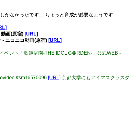
くらいしかなかったです… ちょっと育成が必要なようです
RL]
コ動画(原宿)
[URL]
ー ‐ ニコニコ動画(原宿)
[URL]
ベント「歌姫庭園-THE IDOL G＠RDEN-」公式WEB -
deo #sm16570096
[URL]
京都大学にもアイマスクラスタ