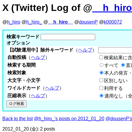
X (Twitter) Log of @
__h_hir
@
h_hiro
@
h_hiro_
@
__h_hiro__
@
dousenP
@
k000072
検索キーワード
オプション
【試験運用中】除外キーワード
（
ヘルプ
）
自動投稿
（
ヘルプ
）
検索結果に
検索する期間
すべて
直
検索対象
本人の発言・
大文字・小文字
区別しない
ワイルドカード
（
ヘルプ
）
利用する
圧縮表示
（
ヘルプ
）
適用なし（
Back to the list
@h_hiro_'s posts on 2012_01_20
@dousenP's
2012_01_20 (金): 2 posts