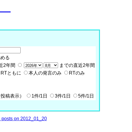
o__
含める
近2年間
までの直近2年間
RTともに
本人の発言のみ
RTのみ
全投稿表示）
1件/1日
3件/1日
5件/1日
 posts on 2012_01_20