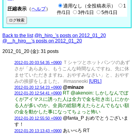
適用なし（全投稿表示）
1
圧縮表示
（
ヘルプ
）
件/1日
3件/1日
5件/1日
Back to the list
@h_hiro_'s posts on 2012_01_20
@__h_hiro__'s posts on 2012_01_20
2012_01_20 (金): 31 posts
Ｔシャツとホットパンツのあず
2012-01-20 03:54:35 +0900
さが「あらあら、もうこんな時間なんですね、先に休
ませていただきますね、おやすみなさい」と、おやす
みの挨拶をしました。 #imasneoki
[URL]
@minaze
2012-01-20 12:54:23 +0900
RT @akenoin: しかしなんでぼ
2012-01-20 12:54:41 +0900
くがアイマスに誘った人は全力で金を吐き出しにかか
る人が多いのか。全員の総額考えたらとんでもない額
の金を動かした事になってちょっと怖い
@fanta_P おめでとうございま
2012-01-20 12:55:50 +0900
す！
あいぺろ RT
2012-01-20 13:13:43 +0900