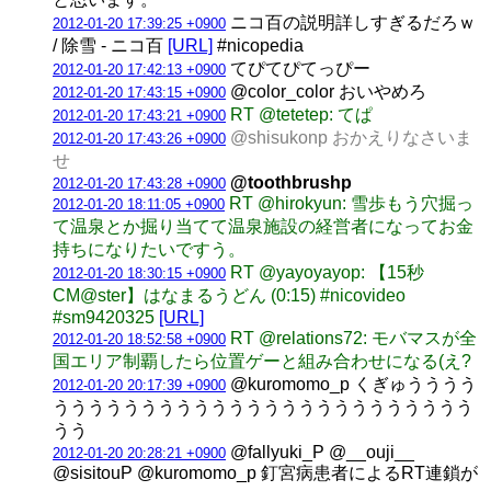
ニコ百の説明詳しすぎるだろｗ
2012-01-20 17:39:25 +0900
/ 除雪 - ニコ百
[URL]
#nicopedia
てぴてぴてっぴー
2012-01-20 17:42:13 +0900
@color_color おいやめろ
2012-01-20 17:43:15 +0900
RT @tetetep: てぱ
2012-01-20 17:43:21 +0900
@shisukonp おかえりなさいま
2012-01-20 17:43:26 +0900
せ
@toothbrushp
2012-01-20 17:43:28 +0900
RT @hirokyun: 雪歩もう穴掘っ
2012-01-20 18:11:05 +0900
て温泉とか掘り当てて温泉施設の経営者になってお金
持ちになりたいですう。
RT @yayoyayop: 【15秒
2012-01-20 18:30:15 +0900
CM@ster】はなまるうどん (0:15) #nicovideo
#sm9420325
[URL]
RT @relations72: モバマスが全
2012-01-20 18:52:58 +0900
国エリア制覇したら位置ゲーと組み合わせになる(え?
@kuromomo_p くぎゅうううう
2012-01-20 20:17:39 +0900
うううううううううううううううううううううううう
うう
@fallyuki_P @__ouji__
2012-01-20 20:28:21 +0900
@sisitouP @kuromomo_p 釘宮病患者によるRT連鎖が