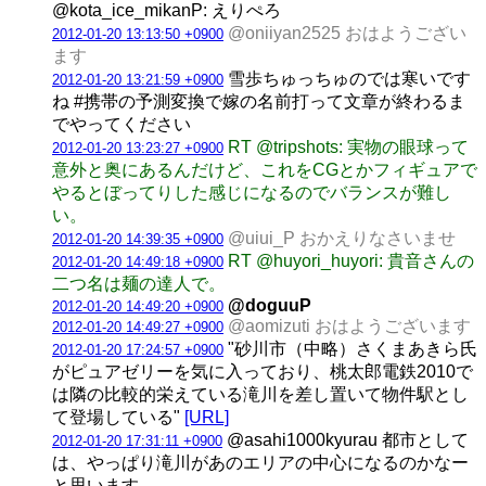
@kota_ice_mikanP: えりぺろ
@oniiyan2525 おはようござい
2012-01-20 13:13:50 +0900
ます
雪歩ちゅっちゅのでは寒いです
2012-01-20 13:21:59 +0900
ね #携帯の予測変換で嫁の名前打って文章が終わるま
でやってください
RT @tripshots: 実物の眼球って
2012-01-20 13:23:27 +0900
意外と奥にあるんだけど、これをCGとかフィギュアで
やるとぼってりした感じになるのでバランスが難し
い。
@uiui_P おかえりなさいませ
2012-01-20 14:39:35 +0900
RT @huyori_huyori: 貴音さんの
2012-01-20 14:49:18 +0900
二つ名は麺の達人で。
@doguuP
2012-01-20 14:49:20 +0900
@aomizuti おはようございます
2012-01-20 14:49:27 +0900
"砂川市（中略）さくまあきら氏
2012-01-20 17:24:57 +0900
がピュアゼリーを気に入っており、桃太郎電鉄2010で
は隣の比較的栄えている滝川を差し置いて物件駅とし
て登場している"
[URL]
@asahi1000kyurau 都市として
2012-01-20 17:31:11 +0900
は、やっぱり滝川があのエリアの中心になるのかなー
と思います。