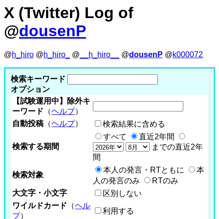
X (Twitter) Log of
@
dousenP
@
h_hiro
@
h_hiro_
@
__h_hiro__
@
dousenP
@
k000072
検索キーワード
オプション
【試験運用中】除外キ
ーワード
（
ヘルプ
）
自動投稿
（
ヘルプ
）
検索結果に含める
すべて
直近2年間
検索する期間
までの直近2年
間
本人の発言・RTともに
本
検索対象
人の発言のみ
RTのみ
大文字・小文字
区別しない
ワイルドカード
（
ヘル
利用する
プ
）