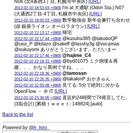
N06 (北4条西3丁目, 札幌市中央区)
[URL]
I'm at 大通駅 (Odori Sta.) N07
2012-02-10 18:53:03 +0900
(大通西2丁目-4丁目, 札幌市中央区)
[URL]
数学勉強会 新年会兼打ち合わせ
2012-02-10 19:05:03 +0900
(@ 銀座ライオン オーロラタウン)
[URL]
帰宅
2012-02-10 22:13:17 +0900
@kusuha385 @takuboQP
2012-02-10 22:17:44 +0900
@uiui_P @kitazo @sakeff @tasshy3g @vocamas
@sukuyomi ありがとうございます。ただいまー
@hajime_C4
2012-02-10 22:17:46 +0900
@byd01075 ミク倒壊＆再
2012-02-10 22:18:31 +0900
建、、、かなり異例ですね、、、
@tamosan
2012-02-10 22:18:36 +0900
@takakinP おかきゅん
2012-02-10 22:26:35 +0900
見てる: 5分で絶対に分かる
2012-02-10 22:55:08 +0900
OpenFlow － ＠ IT
[URL]
直近約24時間で74発言してた。
2012-02-10 23:30:05 +0900
(3垢合計) [累積ｔｗｅｅｔ: 148824] [auto]
Back to the list
Powered by
@h_hiro_