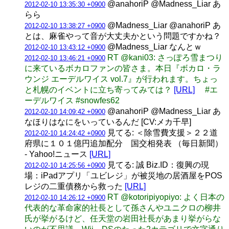
@anahoriP @Madness_Liar あ
2012-02-10 13:35:30 +0900
らら
@Madness_Liar @anahoriP あ
2012-02-10 13:38:27 +0900
とは、麻雀やって音が大丈夫かという問題ですかね？
@Madness_Liar なんとｗ
2012-02-10 13:43:12 +0900
RT @kani03: さっぽろ雪まつり
2012-02-10 13:46:21 +0900
に来ているボカロファンの皆さま。本日『ボカロ・ラ
ウンジ エーデルワイス vol.7』が行われます。ちょっ
と札幌のイベントに立ち寄ってみては？
[URL]
#エ
ーデルワイス #snowfes62
@anahoriP @Madness_Liar あ
2012-02-10 14:09:42 +0900
なほりはなにをいっているんだ [CV:メカ千早]
見てる: ＜除雪費支援＞２２道
2012-02-10 14:24:42 +0900
府県に１０１億円追加配分 国交相発表 （毎日新聞）
- Yahoo!ニュース
[URL]
見てる: 誠 Biz.ID：復興の現
2012-02-10 14:25:56 +0900
場：iPadアプリ「ユビレジ」が被災地の居酒屋をPOS
レジの二重債務から救った
[URL]
RT @kotoripiyopiyo: よく日本の
2012-02-10 14:26:12 +0900
代表的な革命家的社長として孫さんやユニクロの柳井
氏が挙がるけど、任天堂の岩田社長があまり挙がらな