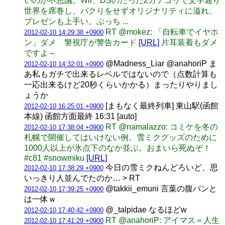
いのが不思議。Wii、DSのたった2カテゴリで文字通り
世界を席巻し、パクりをせずオリジナリティに溢れ、
プレゼンも上手い。ぶっち ...
RT @mokez: 「自転車でイヤホ
2012-02-10 14:29:38 +0900
ン」ダメ 警視庁が警告カード
[URL]
片耳装着もダメ
ですよ～
@Madness_Liar @anahoriP ま
2012-02-10 14:32:01 +0900
あ私もガチで出来るレベルではないので（点数計算も
一応出来るけど20秒くらいかかる）まったりやりまし
ょうか
[まもなく最終列車] 東山駅(函館
2012-02-10 16:25:01 +0900
本線) 函館方面最終 16:31 [auto]
RT @namalazzo: コミケを冬の
2012-02-10 17:38:04 +0900
札幌で開催してはいけない例。雪ミクグッズのために
1000人以上が氷点下のなか並ぶ。おまいら死ぬぞ！
#c81 #snowmiku
[URL]
今日の雪ミクねんどろいど、思
2012-02-10 17:38:29 +0900
いっきり人並んでたのか… > RT
@takkii_emuni 言葉の腹パンと
2012-02-10 17:39:25 +0900
は一体ｗ
@_talpidae なるほどw
2012-02-10 17:40:42 +0900
RT @anahoriP: アイマス＝人生
2012-02-10 17:41:29 +0900