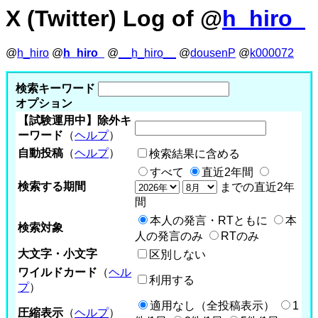
X (Twitter) Log of @
h_hiro_
@
h_hiro
@
h_hiro_
@
__h_hiro__
@
dousenP
@
k000072
検索キーワード
オプション
【試験運用中】除外キ
ーワード
（
ヘルプ
）
自動投稿
（
ヘルプ
）
検索結果に含める
すべて
直近2年間
検索する期間
までの直近2年
間
本人の発言・RTともに
本
検索対象
人の発言のみ
RTのみ
大文字・小文字
区別しない
ワイルドカード
（
ヘル
利用する
プ
）
適用なし（全投稿表示）
1
圧縮表示
（
ヘルプ
）