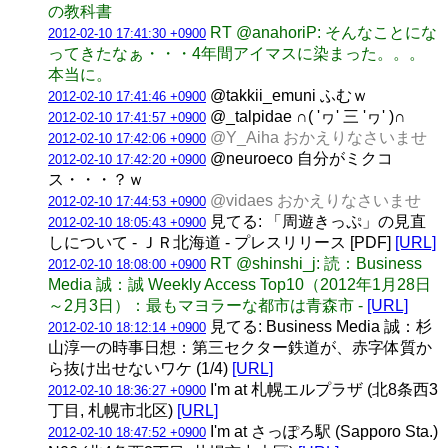
の教科書
RT @anahoriP: そんなことにな
2012-02-10 17:41:30 +0900
ってきたなぁ・・・4年間アイマスに染まった。。。
本当に。
@takkii_emuni ふむｗ
2012-02-10 17:41:46 +0900
@_talpidae ∩( 'ヮ' 三 'ヮ' )∩
2012-02-10 17:41:57 +0900
@Y_Aiha おかえりなさいませ
2012-02-10 17:42:06 +0900
@neuroeco 自分がミクコ
2012-02-10 17:42:20 +0900
ス・・・？ｗ
@vidaes おかえりなさいませ
2012-02-10 17:44:53 +0900
見てる: 「周遊きっぷ」の見直
2012-02-10 18:05:43 +0900
しについて - ＪＲ北海道 - プレスリリース [PDF]
[URL]
RT @shinshi_j: 読：Business
2012-02-10 18:08:00 +0900
Media 誠：誠 Weekly Access Top10（2012年1月28日
～2月3日）：最もマヨラーな都市は青森市 -
[URL]
見てる: Business Media 誠：杉
2012-02-10 18:12:14 +0900
山淳一の時事日想：第三セクター鉄道が、赤字体質か
ら抜け出せないワケ (1/4)
[URL]
I'm at 札幌エルプラザ (北8条西3
2012-02-10 18:36:27 +0900
丁目, 札幌市北区)
[URL]
I'm at さっぽろ駅 (Sapporo Sta.)
2012-02-10 18:47:52 +0900