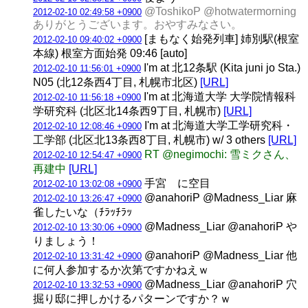
@ToshikoP @hotwatermorning
2012-02-10 02:49:58 +0900
ありがとうございます。おやすみなさい。
[まもなく始発列車] 姉別駅(根室
2012-02-10 09:40:02 +0900
本線) 根室方面始発 09:46 [auto]
I'm at 北12条駅 (Kita juni jo Sta.)
2012-02-10 11:56:01 +0900
N05 (北12条西4丁目, 札幌市北区)
[URL]
I'm at 北海道大学 大学院情報科
2012-02-10 11:56:18 +0900
学研究科 (北区北14条西9丁目, 札幌市)
[URL]
I'm at 北海道大学工学研究科・
2012-02-10 12:08:46 +0900
工学部 (北区北13条西8丁目, 札幌市) w/ 3 others
[URL]
RT @negimochi: 雪ミクさん、
2012-02-10 12:54:47 +0900
再建中
[URL]
手宮 に空目
2012-02-10 13:02:08 +0900
@anahoriP @Madness_Liar 麻
2012-02-10 13:26:47 +0900
雀したいな（ﾁﾗｯﾁﾗｯ
@Madness_Liar @anahoriP や
2012-02-10 13:30:06 +0900
りましょう！
@anahoriP @Madness_Liar 他
2012-02-10 13:31:42 +0900
に何人参加するか次第ですかねえｗ
@Madness_Liar @anahoriP 穴
2012-02-10 13:32:53 +0900
掘り邸に押しかけるパターンですか？ｗ