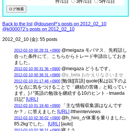
件/1日
3件/1日
5件/1日
Back to the list
@dousenP's posts on 2012_02_10
@k000072's posts on 2012_02_10
2012_02_10 (金): 55 posts
@meigaza モバマス、先程話し
2012-02-10 00:28:31 +0900
合った条件にて、こちらからトレード申請出しておき
ました。
@meigaza どうもです。
2012-02-10 00:31:36 +0900
@y_beta おかえりなさいませ
2012-02-10 00:38:31 +0900
[勉強][言語] quote{私は以下のよ
2012-02-10 01:17:48 +0900
うな点に気をつけることで「継続の苦痛」と戦ってい
ます。} / “英語の勉強を継続する10のヒント - tmaeda
日記”
[URL]
「主な情報収集源はなんです
2012-02-10 01:19:40 +0900
か？」に答えました
[URL]
#theinterviews
@h_hiro_が体重を量りました。
2012-02-10 02:30:02 +0900
85.2kgでした。
[URL]
[auto]
寝よう
2012-02-10 02:38:21 +0900