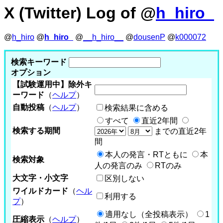
X (Twitter) Log of @
h_hiro_
@
h_hiro
@
h_hiro_
@
__h_hiro__
@
dousenP
@
k000072
検索キーワード
オプション
【試験運用中】除外キ
ーワード
（
ヘルプ
）
自動投稿
（
ヘルプ
）
検索結果に含める
すべて
直近2年間
検索する期間
までの直近2年
間
本人の発言・RTともに
本
検索対象
人の発言のみ
RTのみ
大文字・小文字
区別しない
ワイルドカード
（
ヘル
利用する
プ
）
適用なし（全投稿表示）
1
圧縮表示
（
ヘルプ
）