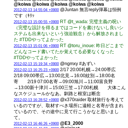
@koiwa @koiwa @koiwa @koiwa @koiwa
@Juntan 無言reply弾幕は恒例
2012-02-13 14:55:04 +0900
です（ｷﾘｯ
RT @t_wada: 完璧主義の呪い
2012-02-13 15:00:55 +0900
（完璧な設計を得るまではコードを書けないし良いシ
ステムも出来ないという強迫観念）から解放されまし
た #TDDやってよかった
RT @toru_inoue: 昨日どこまで
2012-02-13 15:01:06 +0900
どんなコード書いてたか覚えてる必要なくなった
#TDDやってよかった
@ngmxy #あずい
2012-02-13 15:19:34 +0900
2/17 20:00札幌→24:00帯広
2012-02-13 16:25:23 +0900
2/18 09:00帯広→13:00北見→16:00紋別→18:00名
寄 2/19 07:00名寄→09:00旭川→11:00富良野
→13:00新十津川→15:00三笠→17:00札幌 大体こん
なスケジュールかなあ。釧路と根室は断念
@x370raider 取材旅行を考えて
2012-02-13 16:28:52 +0900
いるのですが、取材すべき場所に遠軽と名寄が含まれ
ているので、その途中に見て行こうかなと思いまし
て。
@E3_2000
2012-02-13 16:46:26 +0900