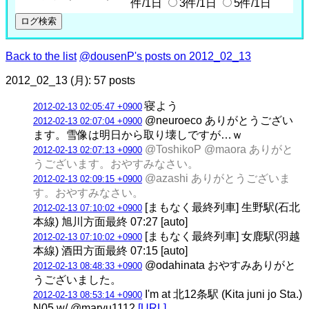
件/1日
3件/1日
5件/1日
Back to the list
@dousenP's posts on 2012_02_13
2012_02_13 (月): 57 posts
寝よう
2012-02-13 02:05:47 +0900
@neuroeco ありがとうござい
2012-02-13 02:07:04 +0900
ます。雪像は明日から取り壊しですが…ｗ
@ToshikoP @maora ありがと
2012-02-13 02:07:13 +0900
うございます。おやすみなさい。
@azashi ありがとうございま
2012-02-13 02:09:15 +0900
す。おやすみなさい。
[まもなく最終列車] 生野駅(石北
2012-02-13 07:10:02 +0900
本線) 旭川方面最終 07:27 [auto]
[まもなく最終列車] 女鹿駅(羽越
2012-02-13 07:10:02 +0900
本線) 酒田方面最終 07:15 [auto]
@odahinata おやすみありがと
2012-02-13 08:48:33 +0900
うございました。
I'm at 北12条駅 (Kita juni jo Sta.)
2012-02-13 08:53:14 +0900
N05 w/ @maryu1112
[URL]