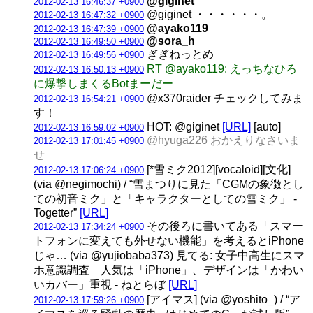
@giginet
2012-02-13 16:46:37 +0900
@giginet ・・・・・・。
2012-02-13 16:47:32 +0900
@ayako119
2012-02-13 16:47:39 +0900
@sora_h
2012-02-13 16:49:50 +0900
ぎぎねっとめ
2012-02-13 16:49:56 +0900
RT @ayako119: えっちなひろ
2012-02-13 16:50:13 +0900
に爆撃しまくるBotまーだー
@x370raider チェックしてみま
2012-02-13 16:54:21 +0900
す！
HOT: @giginet
[URL]
[auto]
2012-02-13 16:59:02 +0900
@hyuga226 おかえりなさいま
2012-02-13 17:01:45 +0900
せ
[*雪ミク2012][vocaloid][文化]
2012-02-13 17:06:24 +0900
(via @negimochi) / “雪まつりに見た「CGMの象徴とし
ての初音ミク」と「キャラクターとしての雪ミク」 -
Togetter”
[URL]
その後ろに書いてある「スマー
2012-02-13 17:34:24 +0900
トフォンに変えても外せない機能」を考えるとiPhone
じゃ… (via @yujiobaba373) 見てる: 女子中高生にスマ
ホ意識調査 人気は「iPhone」、デザインは「かわい
いカバー」重視 - ねとらぼ
[URL]
[アイマス] (via @yoshito_) / “ア
2012-02-13 17:59:26 +0900