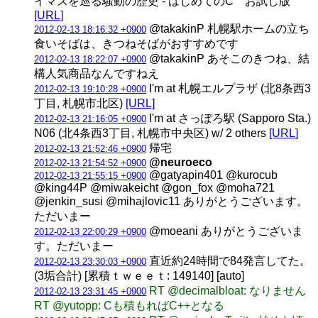
イマスを巡る騒動の歴史 - はじめてのC お試し版”
[URL]
@takakinP 札幌駅ホームの立ち
2012-02-13 18:16:32 +0900
食いそばは、きつねそばがおすすめです
@takakinP あそこのきつね、結
2012-02-13 18:22:07 +0900
構人気商品なんですねえ
I'm at 札幌エルプラザ (北8条西3
2012-02-13 19:10:28 +0900
丁目, 札幌市北区)
[URL]
I'm at さっぽろ駅 (Sapporo Sta.)
2012-02-13 21:16:05 +0900
N06 (北4条西3丁目, 札幌市中央区) w/ 2 others
[URL]
帰宅
2012-02-13 21:52:46 +0900
@neuroeco
2012-02-13 21:54:52 +0900
@gatyapin401 @kurocub
2012-02-13 21:55:15 +0900
@king44P @miwakeicht @gon_fox @moha721
@jenkin_susi @mihajlovic11 ありがとうございます。
ただいまー
@moeani ありがとうございま
2012-02-13 22:00:29 +0900
す。ただいまー
直近約24時間で84発言してた。
2012-02-13 23:30:03 +0900
(3垢合計) [累積ｔｗｅｅｔ: 149140] [auto]
RT @decimalbloat: なりません
2012-02-13 23:31:45 +0900
RT @yutopp: Cも積もればC++となる