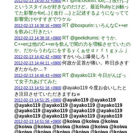
RT @mEGGrim: for(....) 改行{...}
2012-02-13 14:00:33 +0900
というスタイルが好きなのだけど、最近Rubyとjs触っ
てた影響かfor(...) { 改行 ....} と記述するようになってて
影響受けやすすぎでウケル
RT @boxpurin: いろんなC++er
2012-02-13 14:38:16 +0900
を飲みに行きたい
RT @geekdrums: そうか、
2012-02-13 14:38:18 +0900
C++erは他のC++erを飲んで闇の力を増幅させていたの
か、だからうわなにをするｙくぁせｄｒｆｔｇｙふｊ
すかいらぶ爆発しろ！
2012-02-13 14:42:42 +0900
何故か足首が痛い。昨日歩きす
2012-02-13 14:44:11 +0900
ぎたからか…？
RT @ayako119: 今日がんばっ
2012-02-13 14:46:43 +0900
て女子力あげてみた
@ayako119 今度お会いしたと
2012-02-13 14:51:18 +0900
き注目させていただきますねｗ
@ayako119 @ayako119
2012-02-13 14:51:25 +0900
@ayako119 @ayako119 @ayako119 @ayako119
@ayako119 @ayako119 @ayako119 @ayako119
@ayako119 @ayako119 @ayako119 @ayako119
@koiwa @koiwa @koiwa
2012-02-13 14:51:58 +0900
@koiwa @koiwa @koiwa @koiwa @koiwa @koiwa
@koiwa @koiwa @koiwa @koiwa @koiwa @koiwa