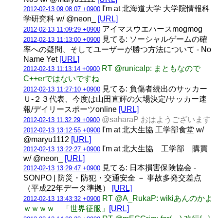
I'm at 北海道大学 大学院情報科
2012-02-13 09:08:07 +0900
学研究科 w/ @neon_
[URL]
アイマスウエハースmogmog
2012-02-13 11:09:29 +0900
見てる: ソーシャルゲームの確
2012-02-13 11:13:00 +0900
率への疑問、そしてユーザーが勝つ方法について - No
Name Yet
[URL]
RT @runicalp: まともなので
2012-02-13 11:13:14 +0900
C++erではないですね
見てる: 負傷者続出のサッカー
2012-02-13 11:27:10 +0900
Ｕ-２３代表、今度は山田直輝の欠場決定/サッカー速
報/デイリースポーツonline
[URL]
@saharaP おはようございます
2012-02-13 11:32:29 +0900
I'm at 北大生協 工学部食堂 w/
2012-02-13 13:12:55 +0900
@maryu1112
[URL]
I'm at 北大生協 工学部 購買
2012-02-13 13:22:27 +0900
w/ @neon_
[URL]
見てる: 日本損害保険協会 -
2012-02-13 13:29:47 +0900
SONPO | 防災・防犯・交通安全 － 事故多発交差点
（平成22年データ準拠）
[URL]
RT @A_RukaP: wikiあんのかよ
2012-02-13 13:43:32 +0900
ｗｗｗｗ 「世界征服」
[URL]