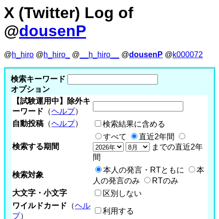
X (Twitter) Log of
@
dousenP
@
h_hiro
@
h_hiro_
@
__h_hiro__
@
dousenP
@
k000072
検索キーワード
オプション
【試験運用中】除外キ
ーワード
（
ヘルプ
）
自動投稿
（
ヘルプ
）
検索結果に含める
すべて
直近2年間
検索する期間
までの直近2年
間
本人の発言・RTともに
本
検索対象
人の発言のみ
RTのみ
大文字・小文字
区別しない
ワイルドカード
（
ヘル
利用する
プ
）