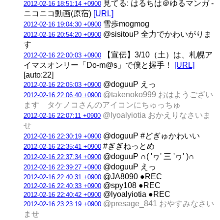
見てる: はるちは＠ゆるマンガ ‐
2012-02-16 18:51:14 +0900
ニコニコ動画(原宿)
[URL]
雪歩mogmog
2012-02-16 19:04:30 +0900
@sisitouP 全力でかわいがりま
2012-02-16 20:54:20 +0900
す
【宣伝】3/10（土）は、札幌ア
2012-02-16 22:00:03 +0900
イマスオンリー「Do-m@s」で僕と握手！
[URL]
[auto:22]
@doguuP えっ
2012-02-16 22:05:03 +0900
@takenoko999 おはようござい
2012-02-16 22:06:40 +0900
ます タケノコさんのアイコンにちゅっちゅ
@lyoalyiotia おかえりなさいま
2012-02-16 22:07:11 +0900
せ
@doguuP #どぎゅかわいい
2012-02-16 22:30:19 +0900
#ぎぎねっとめ
2012-02-16 22:35:41 +0900
@doguuP ∩( 'ヮ' 三 'ヮ' )∩
2012-02-16 22:37:34 +0900
@doguuP えっ
2012-02-16 22:39:27 +0900
@JA8090 ●REC
2012-02-16 22:40:31 +0900
@spy108 ●REC
2012-02-16 22:40:33 +0900
@lyoalyiotia ●REC
2012-02-16 22:40:42 +0900
@presage_841 おやすみなさい
2012-02-16 23:23:19 +0900
ませ