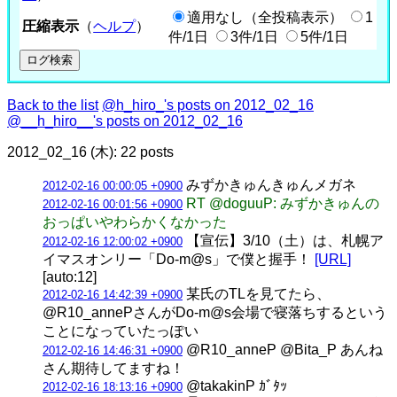
適用なし（全投稿表示）
1
圧縮表示
（
ヘルプ
）
件/1日
3件/1日
5件/1日
Back to the list
@h_hiro_'s posts on 2012_02_16
@__h_hiro__'s posts on 2012_02_16
2012_02_16 (木): 22 posts
みずかきゅんきゅんメガネ
2012-02-16 00:00:05 +0900
RT @doguuP: みずかきゅんの
2012-02-16 00:01:56 +0900
おっぱいやわらかくなかった
【宣伝】3/10（土）は、札幌ア
2012-02-16 12:00:02 +0900
イマスオンリー「Do-m@s」で僕と握手！
[URL]
[auto:12]
某氏のTLを見てたら、
2012-02-16 14:42:39 +0900
@R10_annePさんがDo-m@s会場で寝落ちするという
ことになっていたっぽい
@R10_anneP @Bita_P あんね
2012-02-16 14:46:31 +0900
さん期待してますね！
@takakinP ｶﾞﾀｯ
2012-02-16 18:13:16 +0900