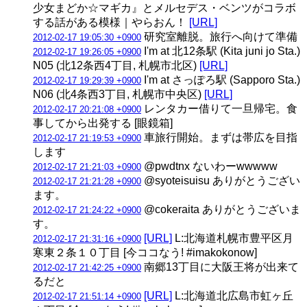
少女まどか☆マギカ』とメルセデス・ベンツがコラボ
する話がある模様｜やらおん！
[URL]
研究室離脱。旅行へ向けて準備
2012-02-17 19:05:30 +0900
I'm at 北12条駅 (Kita juni jo Sta.)
2012-02-17 19:26:05 +0900
N05 (北12条西4丁目, 札幌市北区)
[URL]
I'm at さっぽろ駅 (Sapporo Sta.)
2012-02-17 19:29:39 +0900
N06 (北4条西3丁目, 札幌市中央区)
[URL]
レンタカー借りて一旦帰宅。食
2012-02-17 20:21:08 +0900
事してから出発する [眼鏡箱]
車旅行開始。まずは帯広を目指
2012-02-17 21:19:53 +0900
します
@pwdtnx ないわーwwwww
2012-02-17 21:21:03 +0900
@syoteisuisu ありがとうござい
2012-02-17 21:21:28 +0900
ます。
@cokeraita ありがとうございま
2012-02-17 21:24:22 +0900
す。
[URL]
L:北海道札幌市豊平区月
2012-02-17 21:31:16 +0900
寒東２条１０丁目 [今ココなう! #imakokonow]
南郷13丁目に大阪王将が出来て
2012-02-17 21:42:25 +0900
るだと
[URL]
L:北海道北広島市虹ヶ丘
2012-02-17 21:51:14 +0900