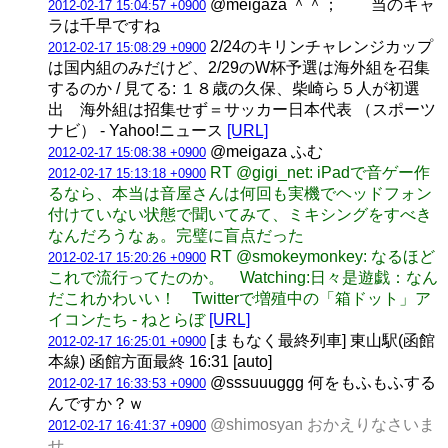
@meigaza ＾＾； 当のキャ
2012-02-17 15:04:57 +0900
ラは千早ですね
2/24のキリンチャレンジカップ
2012-02-17 15:08:29 +0900
は国内組のみだけど、2/29のW杯予選は海外組を召集
するのか / 見てる: １８歳の久保、柴崎ら５人が初選
出 海外組は招集せず＝サッカー日本代表 （スポーツ
ナビ） - Yahoo!ニュース
[URL]
@meigaza ふむ
2012-02-17 15:08:38 +0900
RT @gigi_net: iPadで音ゲー作
2012-02-17 15:13:18 +0900
るなら、本当は音屋さんは何回も実機でヘッドフォン
付けていない状態で聞いてみて、ミキシングをすべき
なんだろうなぁ。完璧に盲点だった
RT @smokeymonkey: なるほど
2012-02-17 15:20:26 +0900
これで流行ってたのか。 Watching:日々是遊戯：なん
だこれかわいい！ Twitterで増殖中の「箱ドット」ア
イコンたち - ねとらぼ
[URL]
[まもなく最終列車] 東山駅(函館
2012-02-17 16:25:01 +0900
本線) 函館方面最終 16:31 [auto]
@sssuuuggg 何をもふもふする
2012-02-17 16:33:53 +0900
んですか？ｗ
@shimosyan おかえりなさいま
2012-02-17 16:41:37 +0900
せ