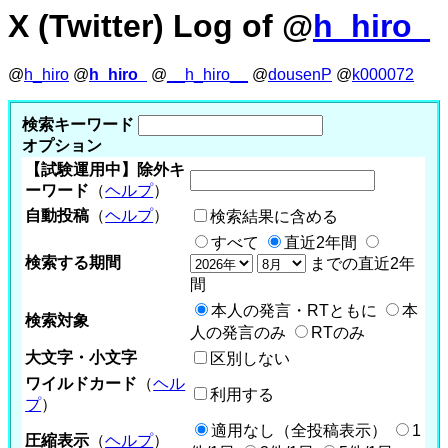
X (Twitter) Log of @
h_hiro_
@
h_hiro
@
h_hiro_
@
__h_hiro__
@
dousenP
@
k000072
検索キーワード
オプション
【試験運用中】除外キ
ーワード
（
ヘルプ
）
自動投稿
（
ヘルプ
）
検索結果に含める
すべて
直近2年間
検索する期間
までの直近2年
間
本人の発言・RTともに
本
検索対象
人の発言のみ
RTのみ
大文字・小文字
区別しない
ワイルドカード
（
ヘル
利用する
プ
）
適用なし（全投稿表示）
1
圧縮表示
（
ヘルプ
）