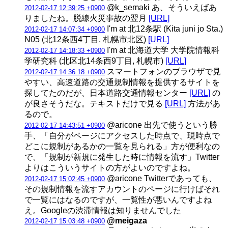
@k_semaki あ、そういえばあ
2012-02-17 12:39:25 +0900
りましたね。脱線火災事故の翌月
[URL]
I'm at 北12条駅 (Kita juni jo Sta.)
2012-02-17 14:07:34 +0900
N05 (北12条西4丁目, 札幌市北区)
[URL]
I'm at 北海道大学 大学院情報科
2012-02-17 14:18:33 +0900
学研究科 (北区北14条西9丁目, 札幌市)
[URL]
スマートフォンのブラウザで見
2012-02-17 14:36:18 +0900
やすい、高速道路の交通規制情報を提供するサイトを
探してたのだが、日本道路交通情報センター
[URL]
の
が良さそうだな。テキストだけで見る
[URL]
方法があ
るので。
@aricone 出先で使うという勝
2012-02-17 14:43:51 +0900
手、「自分がページにアクセスした時点で、現時点で
どこに規制があるかの一覧を見られる」方が便利なの
で、「規制が新規に発生した時に情報を流す」Twitter
よりはこういうサイトの方がよいのですよね。
@aricone Twitterであっても、
2012-02-17 15:02:45 +0900
その規制情報を流すアカウントのページに行けばそれ
で一覧にはなるのですが、一覧性が悪いんですよね
え。Googleの渋滞情報は知りませんでした
@meigaza
2012-02-17 15:03:48 +0900