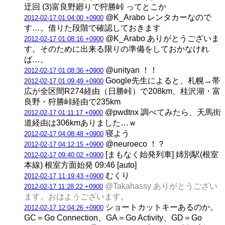
迂回 (3)富良野廻りで狩勝峠 ってとこか
@K_Arabo レンタカーなので
2012-02-17 01:04:00 +0900
す…。借りた段階で確認しておきます
@K_Arabo ありがとうございま
2012-02-17 01:08:16 +0900
す。そのために出来る限りの準備をしておかなけれ
ば…。
@unityan ！！
2012-02-17 01:08:36 +0900
Google先生によると、札幌→帯
2012-02-17 01:09:49 +0900
広が全区間R274経由（日勝峠）で208km、桂沢湖・富
良野・狩勝峠経由で235km
@pwdtnx 調べてみたら、天馬街
2012-02-17 01:11:17 +0900
道経由は306kmありました…ｗ
寝よう
2012-02-17 04:08:48 +0900
@neuroeco ！？
2012-02-17 04:12:15 +0900
[まもなく始発列車] 姉別駅(根室
2012-02-17 09:40:02 +0900
本線) 根室方面始発 09:46 [auto]
むくり
2012-02-17 11:19:43 +0900
@Takahassy ありがとうござい
2012-02-17 11:28:22 +0900
ます。おはようございます。
ショートカットキーあるのか。
2012-02-17 12:04:26 +0900
GC＝Go Connection、GA＝Go Activity、GD＝Go