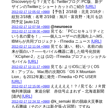
Discoveryかな？ / 見てる: Twitterブログ: PC版、新デ
ザインのTwitterとショートカットのご紹介
[URL]
【予告】2/18昼：北見 2/18夕：
2012-02-17 12:05:02 +0900
紋別 2/18夜：名寄 2/19昼：旭川・富良野・滝川 を訪
問予定 [auto:12]
@neuroeco
2012-02-17 12:07:58 +0900
見てる: 「PCにセキュリティと
2012-02-17 12:08:00 +0900
いう名の愛を！」――個人ユーザーの意識向上へMS、
IBMらが共同プロジェクト - ITmedia ニュース
[URL]
見てる: 速い、軽い、名前の由
2012-02-17 12:11:04 +0900
来が面白い？――モバイル機器に適した暗号化技術
「KCipher-2」とは (1/2) - ITmedia プロフェッショナル
モバイル
[URL]
見てる: よりiOSに近づくOS
2012-02-17 12:11:17 +0900
X：アップル、Mac用の次期OS「OS X Mountain
Lion」を2012年夏に発売 - ITmedia +D PC USER
[URL]
えええええ！？ / 見てる: ＪＲ貨
2012-02-17 12:15:00 +0900
物列車脱線 東追分駅 赤信号止まれず－北海道新聞
[道内]
[URL]
@k_semaki 前の脱線火災事故
2012-02-17 12:24:32 +0900
も石勝線（そのときは新夕張-占冠間）ですね