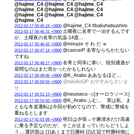
@hajime_C4 @hajime_C4 @hajime_C4
@hajime_C4 @hajime_C4 @hajime_C4
@hajime_C4 @hajime_C4 @hajime_C4
@hajime_C4
@hajime_C4 #bakuhatsushiro
2012-02-17 00:45:24 +0900
土曜夜に名寄で一泊するんです
2012-02-17 00:46:31 +0900
が、土曜夜の名寄の気温-14度…
@minaze そ れ だ ｗ
2012-02-17 00:46:42 +0900
@cancerP 名寄ならちかたない
2012-02-17 00:47:14 +0900
ですね
名寄と同等に寒い、陸別通過が
2012-02-17 00:48:17 +0900
昼間なのはまだ良かったかもしれない
@K_Arabo ああなるほど…
2012-02-17 00:49:06 +0900
@takuboQP おやすみなさいま
2012-02-17 00:50:55 +0900
せ
@neuroeco っ[オーロラソース]
2012-02-17 00:51:13 +0900
@K_Arabo ふむ… 実は私、ま
2012-02-17 00:53:50 +0900
ともな冬道運転は今回が初めてなので、警戒に警戒を
重ねるとします
明日は夕張→十勝清水だけ高速
2012-02-17 01:03:08 +0900
に乗る予定なのだが、そこが止まっていたらどうしよ
う… 選択肢は (1)あくまで日勝峠 (2)占冠で狩勝峠側に