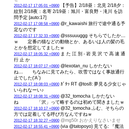
【予告】2/18昼：北見 2/18夕：
2012-02-17 17:05:01 +0900
紋別 2/18夜：名寄 2/19昼：旭川・富良野・滝川 を訪
問予定 [auto:17]
@r_kawaishi 旅行で途中通る予
2012-02-17 17:08:58 +0900
定なのです
@sssuuuggg そちらでしたか…
2012-02-17 17:32:33 +0900
ｗ 定番の猫などの動物とか、あるいは人の髪の毛
とかを想定してましたｗ
ま た 江 別 - 岩 見 沢 で 高 速 通
2012-02-17 18:05:32 +0900
行 止 か
@lexotan_nu しかたない
2012-02-17 18:07:17 +0900
ね… ちなみに見てみたら、吹雪ではなく事故通行
止でした('A`)
ｶﾞﾀｯ RT @tos8: 夢見る少女じゃ
2012-02-17 18:08:03 +0900
いられなーい♪
@32_tomocha しかたない
2012-02-17 18:08:31 +0900
ね 「沢」って略するのは初めて聞きましたｗ
@32_tomocha ふむ、そちらの
2012-02-17 18:10:17 +0900
方では定着してる呼び方なんですねｗ
@mg50r おかえりなさいませ
2012-02-17 18:32:27 +0900
(via @tatopoyo) 見てる: 『魔法
2012-02-17 18:55:41 +0900