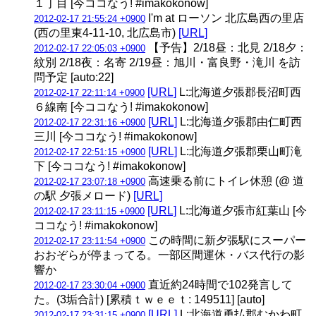
１丁目 [今ココなう! #imakokonow]
I'm at ローソン 北広島西の里店
2012-02-17 21:55:24 +0900
(西の里東4-11-10, 北広島市)
[URL]
【予告】2/18昼：北見 2/18夕：
2012-02-17 22:05:03 +0900
紋別 2/18夜：名寄 2/19昼：旭川・富良野・滝川 を訪
問予定 [auto:22]
[URL]
L:北海道夕張郡長沼町西
2012-02-17 22:11:14 +0900
６線南 [今ココなう! #imakokonow]
[URL]
L:北海道夕張郡由仁町西
2012-02-17 22:31:16 +0900
三川 [今ココなう! #imakokonow]
[URL]
L:北海道夕張郡栗山町滝
2012-02-17 22:51:15 +0900
下 [今ココなう! #imakokonow]
高速乗る前にトイレ休憩 (@ 道
2012-02-17 23:07:18 +0900
の駅 夕張メロード)
[URL]
[URL]
L:北海道夕張市紅葉山 [今
2012-02-17 23:11:15 +0900
ココなう! #imakokonow]
この時間に新夕張駅にスーパー
2012-02-17 23:11:54 +0900
おおぞらが停まってる。一部区間運休・バス代行の影
響か
直近約24時間で102発言して
2012-02-17 23:30:04 +0900
た。(3垢合計) [累積ｔｗｅｅｔ: 149511] [auto]
[URL]
L:北海道勇払郡むかわ町
2012-02-17 23:31:15 +0900