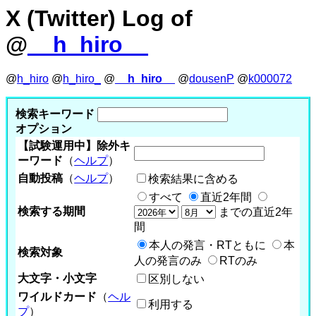
X (Twitter) Log of
@
__h_hiro__
@
h_hiro
@
h_hiro_
@
__h_hiro__
@
dousenP
@
k000072
検索キーワード
オプション
【試験運用中】除外キ
ーワード
（
ヘルプ
）
自動投稿
（
ヘルプ
）
検索結果に含める
すべて
直近2年間
検索する期間
までの直近2年
間
本人の発言・RTともに
本
検索対象
人の発言のみ
RTのみ
大文字・小文字
区別しない
ワイルドカード
（
ヘル
利用する
プ
）