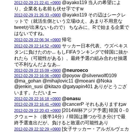
@ayako119 当人の希望によ
2012-02-29 21:22:41 +0900
り、企業名も名前も伏せ字ですw
@ayako119 その辺はシークレ
2012-02-29 21:26:33 +0900
ットで（就活生側という立場ゆえ、あまり不用意な
tweetが出来ないもので） ちなみに、Rで始まる企業で
はないですね。
帰宅
2012-02-29 22:06:34 +0900
サッカー日本代表、ウズベキス
2012-02-29 22:14:52 +0900
タンに負けたのか... もしFIFAランキングで韓国に抜か
れたら（可能性がある）、最終予選の組み合わせ抽選
で不利なんだよなあ...
@neuroeco
2012-02-29 22:15:09 +0900
@poyow @silverwolf0109
2012-02-29 22:16:06 +0900
@ma_gohan @mihajlovic11 @moeani @Noka
@jenkin_susi @kitazo @gatyapin401 ありがとうござ
います。ただいまー
@onasu
2012-02-29 22:16:18 +0900
@cancerP それもありますねw
2012-02-29 22:16:41 +0900
[2014W杯アジア予選] 韓国 0 - 0
2012-02-29 22:20:43 +0900
クウェート（後半14分）/ 韓国は勝つか引き分けで最
終予選進出だが、負けると敗退の可能性あり
[女子サッカー・アルガルヴェカ
2012-02-29 22:32:29 +0900