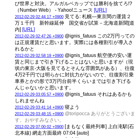
び世界と対決。アルガルベカップでは勝利を捨てろ!?
（Number Web） - Yahoo!ニュース
[URL]
見てる: 札幌―東京間の運賃２
2012-02-29 02:44:17 +0900
万１千円 新幹線延伸 国交省が試算－北海道新聞[道
内]
[URL]
@ignis_fatuus この2万円っての
2012-02-29 02:47:26 +0900
は正規運賃だと思います。実際には各種割引が導入さ
れるかと
@ignis_fatuus 航空便の安い運
2012-02-29 02:58:19 +0900
賃と同じまで引き下げることはないと思いますが（現
状の東京-大阪を見てるとそんな雰囲気がある）、往復
4万2千円では明らかに対抗力がないので、往復割引乗
車券とかの形で3万円台前半くらいまでは引き下げる
んじゃないかと思います。
@ignis_fatuus それはあるかも
2012-02-29 03:05:57 +0900
しれませんね
寝よう
2012-02-29 03:41:14 +0900
@toripocca ありがとうございま
2012-02-29 03:48:15 +0900
す。おやすみなさい。
[まもなく最終列車] 上白滝駅(石
2012-02-29 07:00:02 +0900
北本線) 網走方面最終 07:04 [auto]