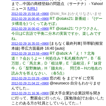
まで…中国の商標登録の問題点 （サーチナ） - Yahoo!
ニュース
[URL]
@toki_fox おかえりなさいませ
2012-02-29 15:59:18 +0900
RT @otaks21: 新番組：『(デー
2012-02-29 16:00:40 +0900
タ構造を) つくってあそぼ』
RT @otaks21: ワクワクさん、
2012-02-29 16:00:42 +0900
今日はC言語で平衡二分木の実装ですか。楽しみです
ね。
[まもなく最終列車] 羽帯駅(根室
2012-02-29 16:35:03 +0900
本線) 帯広方面最終 16:40 [auto]
RT @abzk: A「え！？北海
2012-02-29 18:23:59 +0900
道！？会おうよー！何処住み？私札幌市内^^」B「長
万部」C「馬主来」D「椴法華」E「温根沼」F「妹背
牛」G「梨野舞納」H「賤夫向」 問①B～Hの地名の
読み方を答えなさい。（各5点）
窓の杜 を まどマギ に空耳
2012-02-29 21:03:29 +0900
@neuroeco 自分もわかりませ
2012-02-29 21:04:22 +0900
んでした...
[某大手企業]の企業説明を聞き
2012-02-29 21:16:36 +0900
に行って、懇親会に行ったら、[某勉強会]でお会いした
ことのある方が社員としていらしてた...！