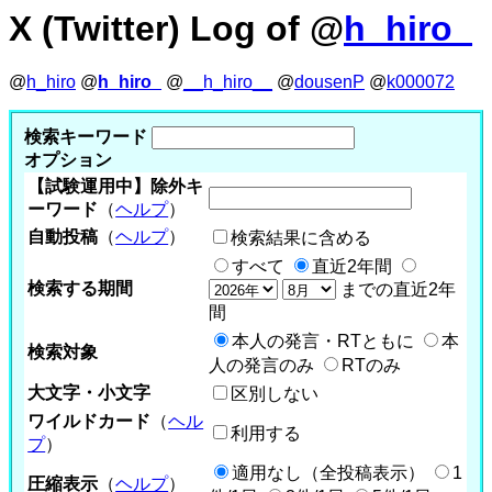
X (Twitter) Log of @
h_hiro_
@
h_hiro
@
h_hiro_
@
__h_hiro__
@
dousenP
@
k000072
検索キーワード
オプション
【試験運用中】除外キ
ーワード
（
ヘルプ
）
自動投稿
（
ヘルプ
）
検索結果に含める
すべて
直近2年間
検索する期間
までの直近2年
間
本人の発言・RTともに
本
検索対象
人の発言のみ
RTのみ
大文字・小文字
区別しない
ワイルドカード
（
ヘル
利用する
プ
）
適用なし（全投稿表示）
1
圧縮表示
（
ヘルプ
）