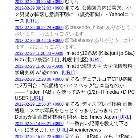
むくり
2012-02-29 09:29:50 +0900
見てる: 公園遊具内に雪穴、小
2012-02-29 09:32:03 +0900
２男児が転落し意識不明に （読売新聞） - Yahoo!ニュ
ース
[URL]
@cresendo_hikari ありがとうご
2012-02-29 09:32:24 +0900
ざいます。おはようございます。
@Takahassy ありがとうござい
2012-02-29 09:43:15 +0900
ます。おはようございます。
I'm at 北12条駅 (Kita juni jo Sta.)
2012-02-29 11:28:38 +0900
N05 (北12条西4丁目, 札幌市北区)
[URL]
I'm at 北海道大学 大学院情報科
2012-02-29 11:40:36 +0900
学研究科 w/ @neon_
[URL]
見てる: デュアルコアCPU搭載
2012-02-29 12:20:00 +0900
で2万円台：“低価格でハイスペック”は本当なのか
――「eden TAB」を使ってみた (1/2) - ITmedia +D PC
USER
[URL]
見てる: ディスプレイ技術 画像
2012-02-29 12:38:37 +0900
処理：スマホ写真をもっとくっきりはっきりに！
Dolbyが高画質化技術を開発 - EE Times Japan
[URL]
「一番古い記億を教えて下さ
2012-02-29 14:56:21 +0900
い」に答えました
[URL]
#theinterviews
見てる: 「aPad」から「zPad」
2012-02-29 15:02:22 +0900