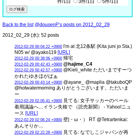
件/1日
3件/1日
5件/1日
Back to the list
@dousenP's posts on 2012_02_29
2012_02_29 (水): 52 posts
I'm at 北12条駅 (Kita juni jo Sta.)
2012-02-29 00:04:22 +0900
N05 w/ @ayako119
[URL]
帰宅
2012-02-29 00:38:06 +0900
@hajime_C4
2012-02-29 00:42:43 +0900
@Kieli_white ただいまですーつ
2012-02-29 00:42:57 +0900
かれたゆきほがばぁ
@ayane_ @maplia @takuboQP
2012-02-29 00:43:14 +0900
@hotwatermorning ありがとうございます。ただいま
ー
見てる: 女子サッカーのベール
2012-02-29 02:05:41 +0900
着用議論へ…イラン失格で （読売新聞） - Yahoo!ニュ
ース
[URL]
壁|・ω・） RT @Tetrartenkai:
2012-02-29 02:06:24 +0900
あんそりか…
見てる: なでしこジャパンが再
2012-02-29 02:22:28 +0900