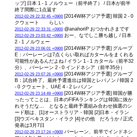
ップ] 日本 1 - 1 ノルウェー（前半終了） / 日本が前半
終了間際に1点返す
[2014W杯アジア予選] 韓国 2 - 0
2012-02-29 22:32:45 +0900
クウェート らしい
@anahoriP おつかれさまです
2012-02-29 22:33:31 +0900
おー、なでしこ勝ち越し / 日本
2012-02-29 23:03:42 +0900
2 - 1 ノルウェー
[2014W杯アジア予選] グループ
2012-02-29 23:06:01 +0900
E：バーレーンは7点くらい取ればカタールをまくれる
可能性があるんだよね / イラン 1 - 1 カタール（前半32
分）、バーレーン 2 - 0 インドネシア（前半35分）
[2014W杯アジア予選] グループ
2012-02-29 23:07:26 +0900
B：試合終了。最終予選進出は韓国とレバノン / 韓国 2
- 0 クウェート、UAE 4 - 2 レバノン
[2014W杯アジア予選] 韓国が勝
2012-02-29 23:14:49 +0900
ったってことは、日本のFIFAランキングは韓国に抜か
れそうだな… となると最終予選組み合わせ抽選のシ
ード順は、[1]オーストラリア・韓国 [2]日本・イラン
[3]ウズベキスタン・イラク [4]その他 だろうか / 正式
発表は3月7日
バーレーン、前半でインドネシ
2012-02-29 23:17:24 +0900