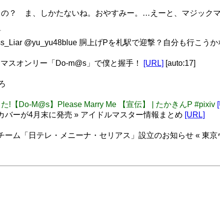
？ ま、しかたないね。おやすみー。…えーと、マジックマジック
す
Madness_Liar @yu_yu48blue 胴上げPを札駅で迎撃？自分も行こう
イマスオンリー「Do-m@s」で僕と握手！
[URL]
[auto:17]
ろ
!【Do-M@s】Please Marry Me 【宣伝】 | たかきんP #pixiv
カバーが4月末に発売 » アイドルマスター情報まとめ
[URL]
チーム「日テレ・メニーナ・セリアス」設立のお知らせ « 東京ヴェ