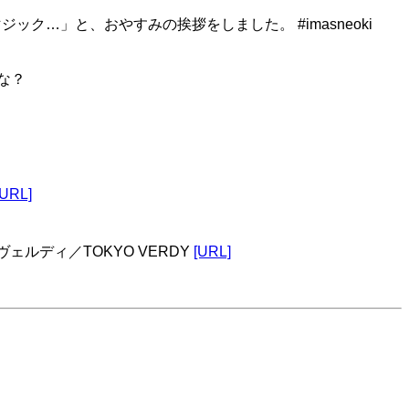
…」と、おやすみの挨拶をしました。 #imasneoki
かな？
[URL]
ルディ／TOKYO VERDY
[URL]