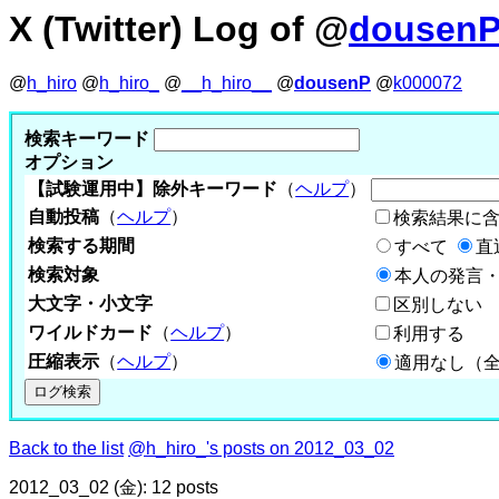
X (Twitter) Log of @
dousen
@
h_hiro
@
h_hiro_
@
__h_hiro__
@
dousenP
@
k000072
検索キーワード
オプション
【試験運用中】除外キーワード
（
ヘルプ
）
自動投稿
（
ヘルプ
）
検索結果に
検索する期間
すべて
直
検索対象
本人の発言・
大文字・小文字
区別しない
ワイルドカード
（
ヘルプ
）
利用する
圧縮表示
（
ヘルプ
）
適用なし（
Back to the list
@h_hiro_'s posts on 2012_03_02
2012_03_02 (金): 12 posts