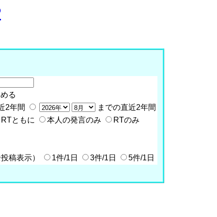
P
含める
近2年間
までの直近2年間
RTともに
本人の発言のみ
RTのみ
全投稿表示）
1件/1日
3件/1日
5件/1日