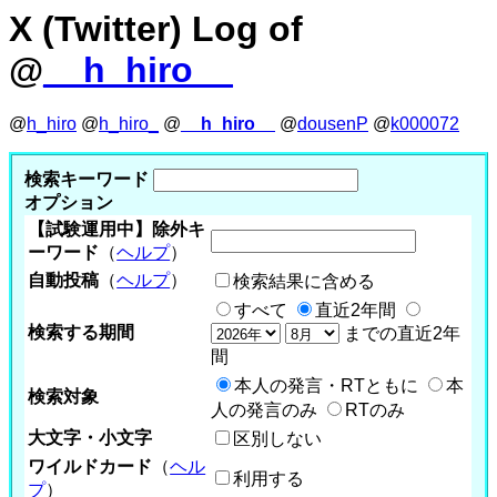
X (Twitter) Log of
@
__h_hiro__
@
h_hiro
@
h_hiro_
@
__h_hiro__
@
dousenP
@
k000072
検索キーワード
オプション
【試験運用中】除外キ
ーワード
（
ヘルプ
）
自動投稿
（
ヘルプ
）
検索結果に含める
すべて
直近2年間
検索する期間
までの直近2年
間
本人の発言・RTともに
本
検索対象
人の発言のみ
RTのみ
大文字・小文字
区別しない
ワイルドカード
（
ヘル
利用する
プ
）