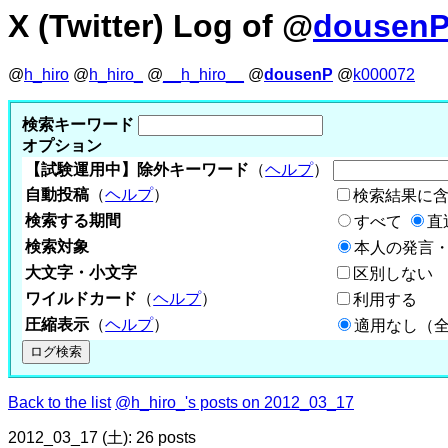
X (Twitter) Log of @
dousen
@
h_hiro
@
h_hiro_
@
__h_hiro__
@
dousenP
@
k000072
検索キーワード
オプション
【試験運用中】除外キーワード
（
ヘルプ
）
自動投稿
（
ヘルプ
）
検索結果に
検索する期間
すべて
直
検索対象
本人の発言・
大文字・小文字
区別しない
ワイルドカード
（
ヘルプ
）
利用する
圧縮表示
（
ヘルプ
）
適用なし（
Back to the list
@h_hiro_'s posts on 2012_03_17
2012_03_17 (土): 26 posts