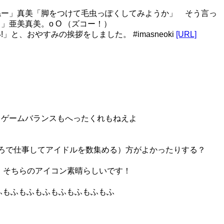
ねー」真美「脚をつけて毛虫っぽくしてみようか」 そう言っ
亜美真美。o O （ズコー！）
おやすみの挨拶をしました。 #imasneoki
[URL]
た… ゲームバランスもへったくれもねえよ
ところで仕事してアイドルを数集める）方がよかったりする？
そちらのアイコン素晴らしいです！
もふもふもふもふもふもふもふもふ