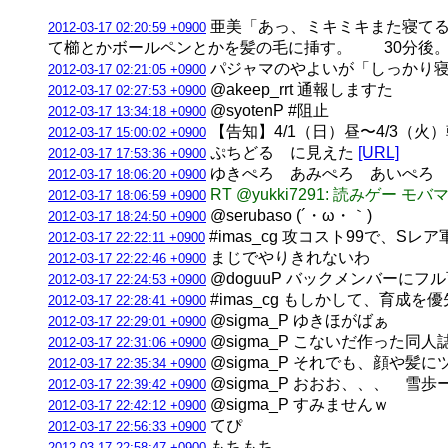
亜美「あっ、ミキミキまた寝てる
2012-03-17 02:20:59 +0900
て櫛とかボールペンとかを髪の毛に挿す。 30分後。
パジャマのやよいが「しっかり寝な
2012-03-17 02:21:05 +0900
@akeep_rrt 通報しますた
2012-03-17 02:27:53 +0900
@syotenP #阻止
2012-03-17 13:34:18 +0900
【告知】4/1（日）昼〜4/3（火）朝
2012-03-17 15:00:02 +0900
ぷちどる に見えた
[URL]
2012-03-17 17:53:36 +0900
ゆきぺろ あみぺろ あいぺろ
2012-03-17 18:06:20 +0900
RT @yukki7291: 読みゲ
2012-03-17 18:06:59 +0900
@serubaso (´・ω・｀)
2012-03-17 18:24:50 +0900
#imas_cg 攻コスト99で
2012-03-17 22:22:11 +0900
まじでやりきれないわ
2012-03-17 22:22:46 +0900
@doguuP バックメンバーに
2012-03-17 22:24:53 +0900
#imas_cg もしかして、育
2012-03-17 22:28:41 +0900
@sigma_P ゆきほがばぁ
2012-03-17 22:29:01 +0900
@sigma_P こないだ作った同人
2012-03-17 22:31:06 +0900
@sigma_P それでも、顔や
2012-03-17 22:35:34 +0900
@sigma_P おおお、、、 
2012-03-17 22:39:42 +0900
@sigma_P すみませんｗ
2012-03-17 22:42:12 +0900
てぴ
2012-03-17 22:56:33 +0900
もちもち
2012-03-17 22:58:47 +0900