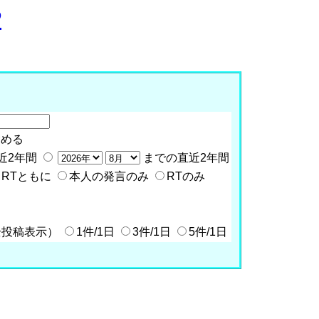
P
含める
近2年間
までの直近2年間
RTともに
本人の発言のみ
RTのみ
全投稿表示）
1件/1日
3件/1日
5件/1日