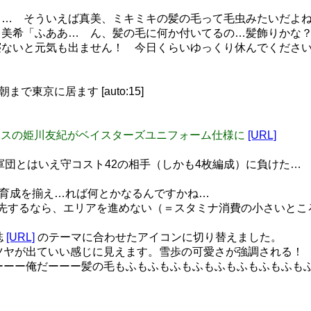
… そういえば真美、ミキミキの髪の毛って毛虫みたいだよ
美希「ふああ… ん、髪の毛に何か付いてるの…髪飾りかな？」
いと元気も出ません！ 今日くらいゆっくり休んでください!」と、
まで東京に居ます [auto:15]
ー モバマスの姫川友紀がベイスターズユニフォーム仕様に
[URL]
、Sレア軍団とはいえ守コスト42の相手（しかも4枚編成）に負け
フル育成を揃え…れば何とかなるんですかね…
成を優先するなら、エリアを進めない（＝スタミナ消費の小さい
誌
[URL]
のテーマに合わせたアイコンに切り替えました。 
髪にツヤが出ていい感じに見えます。雪歩の可愛さが強調される！
雪歩ーーー俺だーーー髪の毛もふもふもふもふもふもふもふもふ