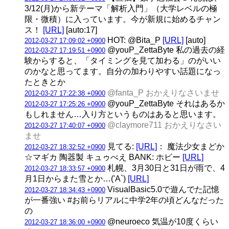
3/12(月)から新テーマ「解析入門」（大学レベルの極
限・微積）に入っています。今が新規に始めるチャン
ス！
[URL]
[auto:17]
HOT: @Bita_P
[URL]
[auto]
2012-03-27 17:09:02 +0900
@youP_ZettaByte 私の過去の経
2012-03-27 17:19:51 +0900
験からすると、「タイミングを見て加わる」のがいい
のかなと思ってます。自分の加わりやすい話題になっ
たときとか
@fanta_P おかえりなさいませ
2012-03-27 17:22:38 +0900
@youP_ZettaByte それはあるか
2012-03-27 17:25:26 +0900
もしれません…入り方というものはあると思います。
@claymore711 おかえりなさい
2012-03-27 17:40:07 +0900
ませ
見てる:
[URL]
： 魔法少女まどか
2012-03-27 18:32:52 +0900
☆マギカ 陶器製 キュゥべえ BANK: ホビー
[URL]
札幌、3月30日と31日が雨で、4
2012-03-27 18:33:57 +0900
月1日からまた雪とか…('A`)
[URL]
VisualBasic5.0で遊んでた記憶
2012-03-27 18:34:43 +0900
が一番強い #お前らリアルに中学2年の頃どんなだった
の
@neuroeco 気温が10度くらい
2012-03-27 18:36:00 +0900