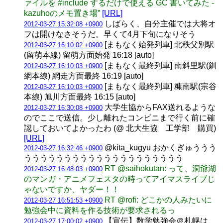
ァイルを #include するだけで使える GC 書いてみた -
kazuhoのメモ置き場”
[URL]
しばらく、自分主催では大将オ
2012-03-27 15:32:08 +0900
フは開けなさそうだ。早くて4月下旬になりそう
[まもなく始発列車] 北秩父別駅
2012-03-27 16:10:02 +0900
(留萌本線) 留萌方面始発 16:18 [auto]
[まもなく最終列車] 南斜里駅(釧
2012-03-27 16:10:03 +0900
網本線) 網走方面最終 16:19 [auto]
[まもなく最終列車] 糠南駅(宗谷
2012-03-27 16:10:03 +0900
本線) 旭川方面最終 16:15 [auto]
大学生協からFAX送れるような
2012-03-27 16:30:08 +0900
のでここで送信。少し離れたコンビニまで行く前に確
認しておいてよかったわ (@ 北大生協 工学部 購買)
[URL]
@kita_kugyu おかくぎゅううう
2012-03-27 16:32:46 +0900
うううううううううううううううううううう
RT @saihokutan: って、洞爺湖
2012-03-27 16:48:03 +0900
のマンガ・アニメフェスタの時ってアイマスライブじ
ゃないですか、ヤダー！！
RT @rofi: どこかの人みたいに
2012-03-27 16:51:53 +0900
勉強会中に資料を作る技術が要求されるっ
【宣伝】数学勉強会＠札幌は、
2012-03-27 17:00:02 +0900