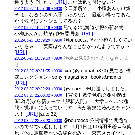
違うようでした…
[URL]
これは気を付けないと
今日某所で、「小樽あんかけ焼
2012-03-27 18:37:38 +0900
そば」なるものを入手したのだが、最近小樽ってあん
かけ焼そばプッシュしてるの？
見てる: 北海道小樽の新名物！
2012-03-27 18:38:19 +0900
小樽あんかけ焼そばPR委員会
[URL]
@toripocca それ小樽らしくてい
2012-03-27 18:39:29 +0900
いかもｗ 実際はそんなことなかったようですが >
[URL]
@okaz6809 おかえりなさいま
2012-03-27 18:39:53 +0900
せ
(via @yujiobaba373) 見てる: 俺
2012-03-27 20:31:55 +0900
嫁コレクション - sony magazines | books&mooks
[URL]
@vidaes DMお送りしました。
2012-03-27 20:32:23 +0900
【宣伝】数学勉強会＠札幌は、
2012-03-27 22:00:02 +0900
3/12(月)から新テーマ「解析入門」（大学レベルの極
限・微積）に入っています。今が新規に始めるチャン
ス！
[URL]
[auto:22]
@neuroeco 公開情報で問題な
2012-03-27 22:58:23 +0900
いので＠でお返しします。4月1日は14時羽田着→秋葉
原（他に迎撃者がいる場合のみ）→東京スカイツリー