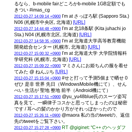
るなら、b-mobile fairどころかb-mobile 1GB定額でも
きつい #imas_cg
I'm at さっぽろ駅 (Sapporo Sta.)
2012-03-27 14:09:14 +0900
N06 (札幌市中央区, 北海道)
[URL]
I'm at 北18条駅 (Kita juhachi jo
2012-03-27 14:44:48 +0900
Sta.) N04 (札幌市北区, 北海道)
[URL]
I'm at 北海道大学高等教育機能
2012-03-27 14:58:35 +0900
開発総合センター (札幌市, 北海道)
[URL]
I'm at 北海道大学 大学院情報科
2012-03-27 15:00:32 +0900
学研究科 (札幌市, 北海道)
[URL]
マミさんにお姫ちんの服を着せ
2012-03-27 15:09:22 +0900
てみた @ ねんぷち
[URL]
#せと打って予測5個まで晒せ 0
2012-03-27 15:15:04 +0900
ぜひ 是非 世界 先日（WindowsMobile機にて）、せん
べい 生活が 聖地 整地 前半（Android機にて）
@yu_yu48blue氏のスーツ姿写
2012-03-27 15:17:51 +0900
真を見て、一瞬律子コスかと思ってしまったのは秘密
です / 耳への髪のかかり方がそれっぽかったので
@maora 私の当のtweetの、返信
2012-03-27 15:26:11 +0900
先のtweetをご覧下さい。
RT @giginet: “C++ のヘッダフ
2012-03-27 15:27:28 +0900