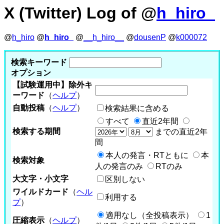
X (Twitter) Log of @
h_hiro_
@
h_hiro
@
h_hiro_
@
__h_hiro__
@
dousenP
@
k000072
検索キーワード
オプション
【試験運用中】除外キ
ーワード
（
ヘルプ
）
自動投稿
（
ヘルプ
）
検索結果に含める
すべて
直近2年間
検索する期間
までの直近2年
間
本人の発言・RTともに
本
検索対象
人の発言のみ
RTのみ
大文字・小文字
区別しない
ワイルドカード
（
ヘル
利用する
プ
）
適用なし（全投稿表示）
1
圧縮表示
（
ヘルプ
）