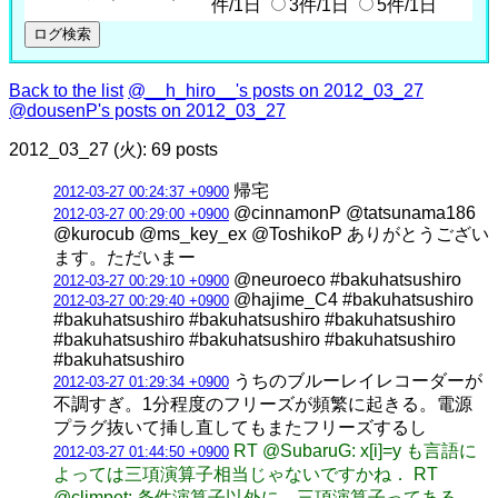
件/1日
3件/1日
5件/1日
Back to the list
@__h_hiro__'s posts on 2012_03_27
@dousenP's posts on 2012_03_27
2012_03_27 (火): 69 posts
帰宅
2012-03-27 00:24:37 +0900
@cinnamonP @tatsunama186
2012-03-27 00:29:00 +0900
@kurocub @ms_key_ex @ToshikoP ありがとうござい
ます。ただいまー
@neuroeco #bakuhatsushiro
2012-03-27 00:29:10 +0900
@hajime_C4 #bakuhatsushiro
2012-03-27 00:29:40 +0900
#bakuhatsushiro #bakuhatsushiro #bakuhatsushiro
#bakuhatsushiro #bakuhatsushiro #bakuhatsushiro
#bakuhatsushiro
うちのブルーレイレコーダーが
2012-03-27 01:29:34 +0900
不調すぎ。1分程度のフリーズが頻繁に起きる。電源
プラグ抜いて挿し直してもまたフリーズするし
RT @SubaruG: x[i]=y も言語に
2012-03-27 01:44:50 +0900
よっては三項演算子相当じゃないですかね． RT
@climpet: 条件演算子以外に、三項演算子ってある