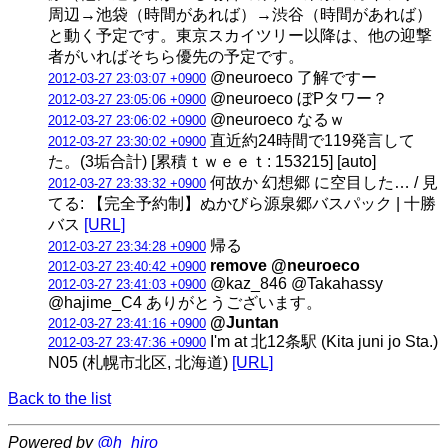
周辺→池袋（時間があれば）→渋谷（時間があれば）
と動く予定です。東京スカイツリー以降は、他の迎撃
者がいればそちら優先の予定です。
@neuroeco 了解ですー
2012-03-27 23:03:07 +0900
@neuroeco ぼPタワー？
2012-03-27 23:05:06 +0900
@neuroeco なるｗ
2012-03-27 23:06:02 +0900
直近約24時間で119発言して
2012-03-27 23:30:02 +0900
た。(3垢合計) [累積ｔｗｅｅｔ: 153215] [auto]
何故か 幻想郷 に空目した… / 見
2012-03-27 23:33:32 +0900
てる: 【完全予約制】ぬかびら源泉郷バスパック | 十勝
バス
[URL]
帰る
2012-03-27 23:34:28 +0900
remove @neuroeco
2012-03-27 23:40:42 +0900
@kaz_846 @Takahassy
2012-03-27 23:41:03 +0900
@hajime_C4 ありがとうございます。
@Juntan
2012-03-27 23:41:16 +0900
I'm at 北12条駅 (Kita juni jo Sta.)
2012-03-27 23:47:36 +0900
N05 (札幌市北区, 北海道)
[URL]
Back to the list
Powered by
@h_hiro_