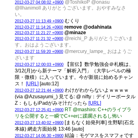
@ToshikoP @onasu
2012-03-27 04:08:02 +0900
@llhanimoll ありがとうございます。おやすみなさ
い。
むくり
2012-03-27 11:13:49 +0900
remove @odahinata
2012-03-27 11:14:26 +0900
@minaze
2012-03-27 11:21:27 +0900
@reichi_P ありがとうございま
2012-03-27 11:21:32 +0900
す。おはようございます。
@mercury_lampe_ おはようご
2012-03-27 11:59:20 +0900
ざいます
【宣伝】数学勉強会＠札幌は、
2012-03-27 12:00:03 +0900
3/12(月)から新テーマ「解析入門」（大学レベルの極
限・微積）に入っています。今が新規に始めるチャン
ス！
[URL]
[auto:12]
わけがわからないよｗｗｗｗ
2012-03-27 12:21:44 +0900
(via @Azusayumi_) 見てる: @ nifty：デイリーポータル
Z：もしもiPadがみそ汁だったら
[URL]
RT @mashiro: C++のライブラ
2012-03-27 12:25:41 +0900
リを公開すると一瞬でC++erに蹂躙されるし怖い
[まもなく始発列車] 生野駅(石北
2012-03-27 13:40:02 +0900
本線) 網走方面始発 13:46 [auto]
結論：モゲマスをスマフォです
2012-03-27 14:06:30 +0900