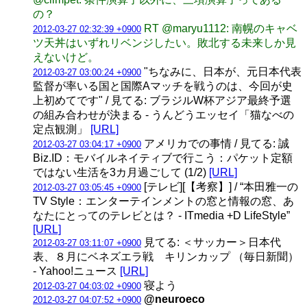
の？
RT @maryu1112: 南幌のキャベ
2012-03-27 02:32:39 +0900
ツ天丼はいずれリベンジしたい。敗北する未来しか見
えないけど。
"ちなみに、日本が、元日本代表
2012-03-27 03:00:24 +0900
監督が率いる国と国際Aマッチを戦うのは、今回が史
上初めてです" / 見てる: ブラジルW杯アジア最終予選
の組み合わせが決まる - うんどうエッセイ「猫なべの
定点観測」
[URL]
アメリカでの事情 / 見てる: 誠
2012-03-27 03:04:17 +0900
Biz.ID：モバイルネイティブで行こう：パケット定額
ではない生活を3カ月過ごして (1/2)
[URL]
[テレビ][【考察】] / “本田雅一の
2012-03-27 03:05:45 +0900
TV Style：エンターテインメントの窓と情報の窓、あ
なたにとってのテレビとは？ - ITmedia +D LifeStyle”
[URL]
見てる: ＜サッカー＞日本代
2012-03-27 03:11:07 +0900
表、８月にベネズエラ戦 キリンカップ （毎日新聞）
- Yahoo!ニュース
[URL]
寝よう
2012-03-27 04:03:02 +0900
@neuroeco
2012-03-27 04:07:52 +0900