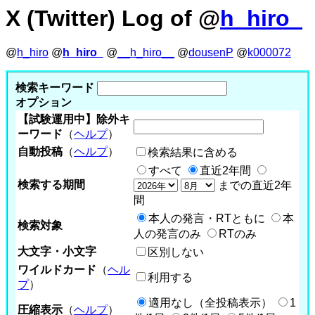
X (Twitter) Log of @
h_hiro_
@
h_hiro
@
h_hiro_
@
__h_hiro__
@
dousenP
@
k000072
検索キーワード
オプション
【試験運用中】除外キ
ーワード
（
ヘルプ
）
自動投稿
（
ヘルプ
）
検索結果に含める
すべて
直近2年間
検索する期間
までの直近2年
間
本人の発言・RTともに
本
検索対象
人の発言のみ
RTのみ
大文字・小文字
区別しない
ワイルドカード
（
ヘル
利用する
プ
）
適用なし（全投稿表示）
1
圧縮表示
（
ヘルプ
）