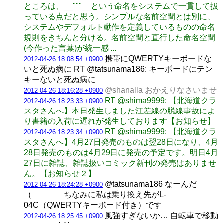
ところは、__"""__という命名をシステムで一貫して扱
っている点だと思う。シンプルな名前空間とは別に、
システムやデフォルト動作を定義しているものの命名
規則をきちんと分ける。名前空間と直行した命名空間
(今作った言葉)が統一感 ...
携帯にQWERTYキーボードな
2012-04-26 18:08:54 +0900
いと死ぬ病に RT @tatsunama186: キーボードにテン
キーないと死ぬ病に
@shanalla おかえりなさいませ
2012-04-26 18:16:28 +0900
RT @shima9999: 【北海道クラ
2012-04-26 18:23:33 +0900
スタさんへ】本日発生しました江差線の脱線事故によ
り書籍の入荷に遅れが発生しております【お知らせ】
RT @shima9999: 【北海道クラ
2012-04-26 18:23:34 +0900
スタさんへ】4月27日発売のものは翌28日になり、4月
28日発売のものは4月29日に発売の予定です。明日4月
27日に雑誌、雑誌扱いコミック新刊の発売はありませ
ん。【お知らせ２】
@tatsunama186 なーんだ
2012-04-26 18:24:28 +0900
（ ちなみに私は乗り換え先がL-
04C（QWERTYキーボード付き）です
風強すぎないか… 自転車で移動
2012-04-26 18:25:45 +0900