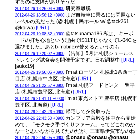
するのに支障がありそうだ
研究室離脱
2012-04-26 18:26:04 +0900
まだ自転車に乗るには問題ない
2012-04-26 18:58:12 +0900
レベルの風だった (@ 札幌市民ホール w/ @tack261
@koiwa)
[URL]
@tatsunama186 私は、キーボ
2012-04-26 19:08:32 +0900
ードの打ち心地という理由でIS11TじゃなくてL-04Cを
選びました。あとb-mobileが使えるというのも
【告知】5月に札幌シュールス
2012-04-26 19:20:02 +0900
トレミング試食会を開催予定です。日程調整中
[URL]
[auto:19]
I'm at ローソン 札幌北1条西一丁
2012-04-26 19:56:05 +0900
目店 (札幌市中央区, 北海道)
[URL]
I'm at 札幌フードセンター 豊平
2012-04-26 21:22:57 +0900
店 (札幌市豊平区, 北海道)
[URL]
I'm at 東光ストア 豊平店 (札幌市
2012-04-26 21:41:11 +0900
豊平区, 北海道)
[URL]
帰宅して夕食取った
2012-04-26 22:42:26 +0900
カンブリア宮殿を途中から見始
2012-04-26 22:43:50 +0900
めて、「モクモク手づくりファーム」ってどこなのか
なーと思いながら見てたのだが、三重県伊賀市なのね
@onasu @onasu @onasu
2012-04-26 22:50:05 +0900