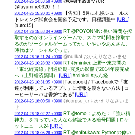
@overmasterV70R
2012-04-26 14:53:58 +0900
@fuyumine0920 ！！
【告知】5月に札幌シュールス
2012-04-26 15:20:01 +0900
トレミング試食会を開催予定です。日程調整中
[URL]
[auto:15]
RT @POYONNN: 長い時間を搾
2012-04-26 15:58:04 +0900
取するのがオンラインゲームで、スキマ時間を搾取す
るのがソーシャルゲームってか。いやいやあんさん、
時代はソーシャルでっせ。
@nullkal おかえりなさいませ
2012-04-26 16:21:24 +0900
RT @minkei: 上野〜東京間の
2012-04-26 16:28:32 +0900
「東北縦貫線」開通延期−震災の影響で2014年度完成
へ（上野経済新聞）
[URL]
#minkei #みん経
[Facebook] / “Facebookで「友
2012-04-26 16:31:35 +0900
達が利用しているアプリ」に情報を渡さない方法 | コ
ーヒーサーバは香炉である”
[URL]
@corpse_cr おかえりなさいま
2012-04-26 18:00:50 +0900
せ
RT @tomo_: よめた：「強い精
2012-04-26 18:02:27 +0900
神力」を持っている人なら解読できる暗号問題 | ロケ
ットニュース24
[URL]
RT @shibukawa: Pythonの偉い
2012-04-26 18:05:28 +0900