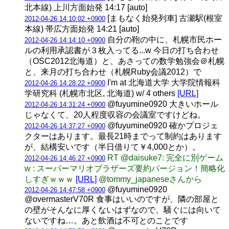
北本線) 上川方面始発 14:17 [auto]
[まもなく始発列車] 古瀬駅(根室
2012-04-26 14:10:02 +0900
本線) 帯広方面始発 14:21 [auto]
自分の鞄の中に、札幌市民ホー
2012-04-26 14:14:10 +0900
ルの利用承認書が３枚入ってる...w 今日の打ち合わせ
（OSC2012北海道）と、あさっての数学勉強会＠札幌
と、来月の打ち合わせ（札幌Ruby会議2012）で
I'm at 北海道大学 大学院情報科
2012-04-26 14:28:22 +0900
学研究科 (札幌市北区, 北海道) w/ 4 others
[URL]
@fuyumine0920 大きいホール
2012-04-26 14:31:24 +0900
じゃなくて、20人程度収容の会議室ですけどね。
@fuyumine0920 確かプロジェ
2012-04-26 14:37:27 +0900
クターはあります。最長21時までって制約はあります
が、結構安いです（半日借りて￥4,000とか）。
RT @daisuke7: 完全に別ゲーム
2012-04-26 14:46:27 +0900
w : スーパーマリオブラザーズ要約バージョン！簡略化
しすぎｗｗｗ
[URL]
@tommy_japaneseさんから
@fuyumine0920
2012-04-26 14:47:58 +0900
@overmasterV70R 食事はいいのですが、隣の部屋と
の壁がそんなに厚くないはずなので、騒ぐには向いて
ないですね…。あと飲酒は不可とのことです