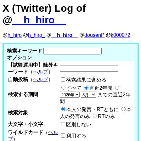
X (Twitter) Log of
@
__h_hiro__
@
h_hiro
@
h_hiro_
@
__h_hiro__
@
dousenP
@
k000072
検索キーワード
オプション
【試験運用中】除外キ
ーワード
（
ヘルプ
）
自動投稿
（
ヘルプ
）
検索結果に含める
すべて
直近2年間
検索する期間
までの直近2年
間
本人の発言・RTともに
本
検索対象
人の発言のみ
RTのみ
大文字・小文字
区別しない
ワイルドカード
（
ヘル
利用する
プ
）