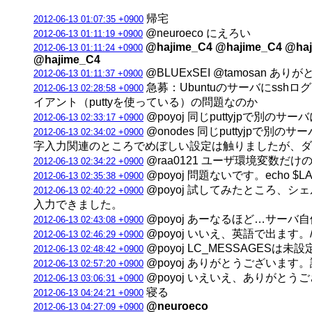
帰宅
2012-06-13 01:07:35 +0900
@neuroeco にえろい
2012-06-13 01:11:19 +0900
@hajime_C4 @hajime_C4 @haj
2012-06-13 01:11:24 +0900
@hajime_C4
@BLUExSEI @tamosan 
2012-06-13 01:11:37 +0900
急募：Ubuntuのサーバにs
2012-06-13 02:28:58 +0900
イアント（puttyを使っている）の問題なのか
@poyoj 同じputtyjpで
2012-06-13 02:33:17 +0900
@onodes 同じputtyj
2012-06-13 02:34:02 +0900
字入力関連のところでめぼしい設定は触りましたが、ダ
@raa0121 ユーザ環境変数
2012-06-13 02:34:22 +0900
@poyoj 問題ないです。echo 
2012-06-13 02:35:38 +0900
@poyoj 試してみたところ、
2012-06-13 02:40:22 +0900
入力できました。
@poyoj あーなるほど…サー
2012-06-13 02:43:08 +0900
@poyoj いいえ、英語で出ます
2012-06-13 02:46:29 +0900
@poyoj LC_MESSAGESは未
2012-06-13 02:48:42 +0900
@poyoj ありがとうございます
2012-06-13 02:57:20 +0900
@poyoj いえいえ、ありがとう
2012-06-13 03:06:31 +0900
寝る
2012-06-13 04:24:21 +0900
@neuroeco
2012-06-13 04:27:09 +0900