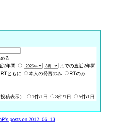
含める
近2年間
までの直近2年間
RTともに
本人の発言のみ
RTのみ
全投稿表示）
1件/1日
3件/1日
5件/1日
P's posts on 2012_06_13