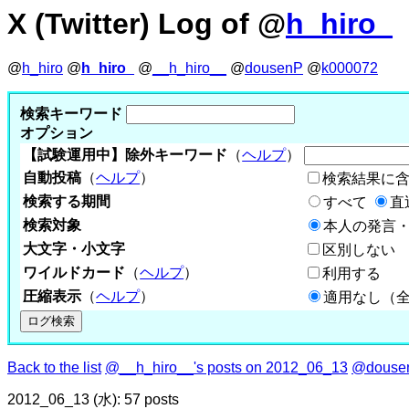
X (Twitter) Log of @
h_hiro_
@
h_hiro
@
h_hiro_
@
__h_hiro__
@
dousenP
@
k000072
検索キーワード
オプション
【試験運用中】除外キーワード
（
ヘルプ
）
自動投稿
（
ヘルプ
）
検索結果に
検索する期間
すべて
直
検索対象
本人の発言・
大文字・小文字
区別しない
ワイルドカード
（
ヘルプ
）
利用する
圧縮表示
（
ヘルプ
）
適用なし（
Back to the list
@__h_hiro__'s posts on 2012_06_13
@dousen
2012_06_13 (水): 57 posts