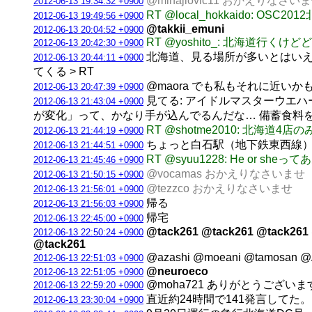
@mihajlovic11 おかえりなさい
2012-06-13 19:34:32 +0900
RT @local_hokkaido: O
2012-06-13 19:49:56 +0900
@takkii_emuni
2012-06-13 20:04:52 +0900
RT @yoshito_: 北海道行く
2012-06-13 20:42:30 +0900
北海道、見る場所が多いとはいえ
2012-06-13 20:44:11 +0900
てくる > RT
@maora でも私もそれに近い
2012-06-13 20:47:39 +0900
見てる: アイドルマスターウエハー
2012-06-13 21:43:04 +0900
が変化」って、かなり手が込んでるんだな… 備蓄食料を
RT @shotme2010: 北海道
2012-06-13 21:44:19 +0900
ちょっと白石駅（地下鉄東西線）行
2012-06-13 21:44:51 +0900
RT @syuu1228: He or she
2012-06-13 21:45:46 +0900
@vocamas おかえりなさいませ
2012-06-13 21:50:15 +0900
@tezzco おかえりなさいませ
2012-06-13 21:56:01 +0900
帰る
2012-06-13 21:56:03 +0900
帰宅
2012-06-13 22:45:00 +0900
@tack261 @tack261 @tack261
2012-06-13 22:50:24 +0900
@tack261
@azashi @moeani @tamosa
2012-06-13 22:51:03 +0900
@neuroeco
2012-06-13 22:51:05 +0900
@moha721 ありがとうござい
2012-06-13 22:59:20 +0900
直近約24時間で141発言してた。(3垢合
2012-06-13 23:30:04 +0900