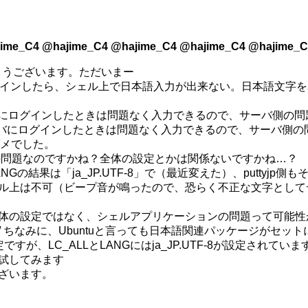
ime_C4 @hajime_C4 @hajime_C4 @hajime_C4 @hajime_C
ありがとうございます。ただいまー
shログインしたら、シェル上で日本語入力が出来ない。日本語文
別のサーバにログインしたときは問題なく入力できるので、サーバ側
pで別のサーバにログインしたときは問題なく入力できるので、サー
メでした。
だけの問題なのですかね？全体の設定とかは関係ないですかね…？
$LANGの結果は「ja_JP.UTF-8」で（最近変えた）、puttyjp
シェル上は不可（ビープ音が鳴ったので、恐らく不正な文字としてデ
バ自体の設定ではなく、シェルアプリケーションの問題って可能
。/ ちなみに、Ubuntuと言っても日本語関連パッケージがセ
設定ですが、LC_ALLとLANGにはja_JP.UTF-8が設定されていま
。試してみます
ございます。