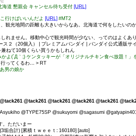
ませ
SC2012北海道 懇親会 キャンセル待ち受付
[URL]
けどどこ行けばいいんだよ
[URL]
#MT2
、観光地間の距離も大きいからなあ。北海道で何をしたいのか（
かもしれません。移動中心で観光時間が少ない、ってのはよくあ
ス２（20個入） | プレミアムバンダイ | バンダイ公式通販サ
兼ねて10個くらい買うかもしれん
4店のみかよ(´Д｀;) ケンタッキーが「オリジナルチキン食べ放題！」を
ってくるわ… > RT
ってああ男の娘か
 @tack261 @tack261 @tack261 @tack261 @tack261 @tack
n @Asyukiho @TYPE75SP @sukuyomi @sagasumi @g
ます。ただいまー
計) [累積ｔｗｅｅｔ: 160180] [auto]