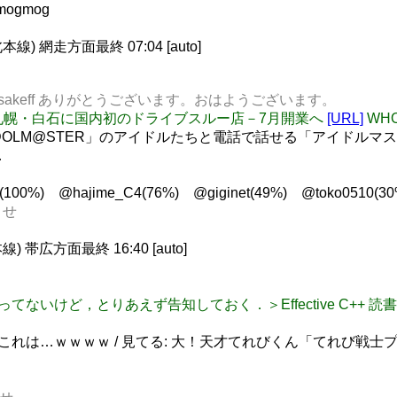
ogmog
 網走方面最終 07:04 [auto]
ks21 @sakeff ありがとうございます。おはようございます。
ング、札幌・白石に国内初のドライブスルー店－7月開業へ
[URL]
WH
 「THE IDOLM@STER」のアイドルたちと電話で話せる「アイドルマ
…
00%) @hajime_C4(76%) @giginet(49%) @toko0510(30
ませ
帯広方面最終 16:40 [auto]
まってないけど，とりあえず告知しておく．＞Effective C++ 読書会 vol
、これは…ｗｗｗｗ / 見てる: 大！天才てれびくん「てれび戦