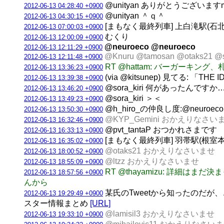
@unityan ありがとうございますm
2012-06-13 04:28:40 +0900
@unityan ＾ｑ＾
2012-06-13 04:30:15 +0900
[まもなく最終列車] 上白滝駅(石北本線)
2012-06-13 07:00:03 +0900
むくり
2012-06-13 12:00:09 +0900
@neuroeco @neuroeco
2012-06-13 12:11:29 +0900
@Knuru @tamosan @ota
2012-06-13 12:11:48 +0900
RT @hattam: バーガーキ
2012-06-13 13:36:23 +0900
(via @kitsunep) 見てる:
2012-06-13 13:39:38 +0900
@sora_kiri 何があったんですか
2012-06-13 13:46:20 +0900
@sora_kiri ＞＜
2012-06-13 13:49:23 +0900
@h_hiro_の仲良し度:@neuroeco(1
2012-06-13 13:50:30 +0900
@KYP_Gemini おかえりなさい
2012-06-13 16:32:46 +0900
@pvt_tantaP おつかれさまです
2012-06-13 16:33:13 +0900
[まもなく最終列車] 羽帯駅(根室本線) 
2012-06-13 16:35:02 +0900
@otaks21 おかえりなさいませ
2012-06-13 18:00:52 +0900
@ltzz おかえりなさいませ
2012-06-13 18:55:09 +0900
RT @thayamizu: 詳細はまだ決
2012-06-13 18:57:56 +0900
んから
某氏のTweetから知ったのだが
2012-06-13 19:29:49 +0900
スター情報まとめ
[URL]
@lamisil3 おかえりなさいませ
2012-06-13 19:33:10 +0900