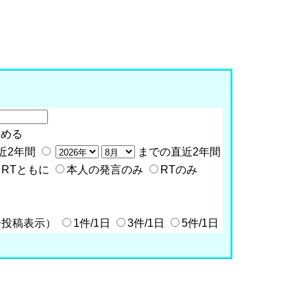
含める
近2年間
までの直近2年間
RTともに
本人の発言のみ
RTのみ
全投稿表示）
1件/1日
3件/1日
5件/1日