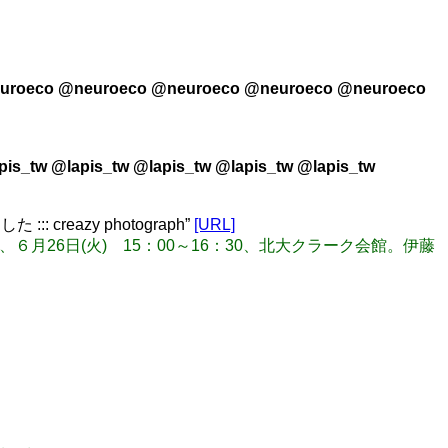
uroeco @neuroeco @neuroeco @neuroeco @neuroeco
pis_tw @lapis_tw @lapis_tw @lapis_tw @lapis_tw
:: creazy photograph”
[URL]
、６月26日(火) 15：00～16：30、北大クラーク会館。伊藤