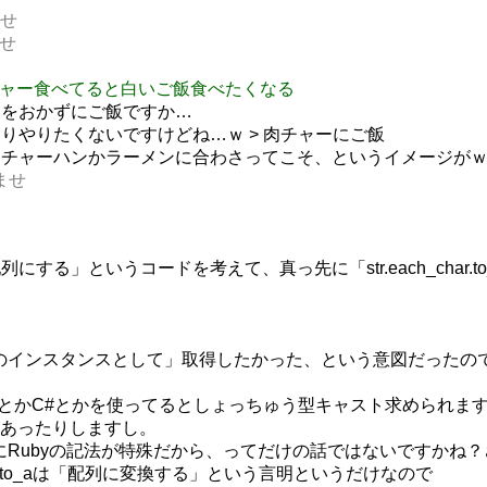
ませ
ませ
mme 肉チャー食べてると白いご飯食べたくなる
肉チャーをおかずにご飯ですか…
私もあまりやりたくないですけどね…ｗ > 肉チャーにご飯
e あの肉はチャーハンかラーメンに合わさってこそ、というイメージが
いませ
する」というコードを考えて、真っ先に「str.each_char.to_
ay)クラスのインスタンスとして」取得したかった、という意図だったので
？ JavaとかC#とかを使ってるとしょっちゅう型キャスト求められ
あったりしますし。
って単にRubyの記法が特殊だから、ってだけの話ではないですかね？
で、to_aは「配列に変換する」という言明というだけなので