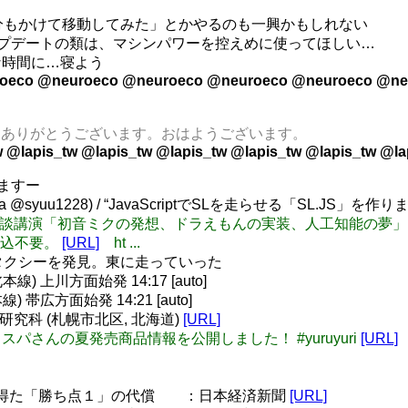
分もかけて移動してみた」とかやるのも一興かもしれない
の他アップデートの類は、マシンパワーを控えめに使ってほしい…
な時間に…寝よう
oeco @neuroeco @neuroeco @neuroeco @neuroeco @ne
tamosan ありがとうございます。おはようございます。
 @lapis_tw @lapis_tw @lapis_tw @lapis_tw @lapis_tw @la
いますー
 @syuu1228) / “JavaScriptでSLを走らせる「SL.JS」を作りました :
】札幌で鼎談講演「初音ミクの発想、ドラえもんの実装、人工知能の夢」
申込不要。
[URL]
ht ...
タクシーを発見。東に走っていった
 上川方面始発 14:17 [auto]
帯広方面始発 14:21 [auto]
学研究科 (札幌市北区, 北海道)
[URL]
ゆるゆりコスパさんの夏発売商品情報を公開しました！ #yuruyuri
[URL]
で得た「勝ち点１」の代償 ：日本経済新聞
[URL]