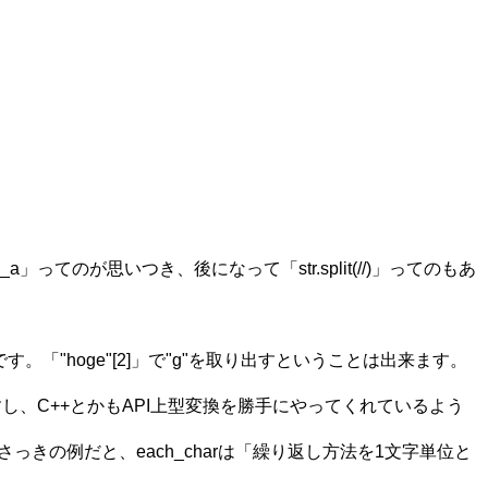
ｗ
a」ってのが思いつき、後になって「str.split(//)」ってのもあ
す。「"hoge"[2]」で"g"を取り出すということは出来ます。
ますし、C++とかもAPI上型変換を勝手にやってくれているよう
さっきの例だと、each_charは「繰り返し方法を1文字単位と