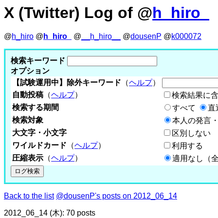
X (Twitter) Log of @
h_hiro_
@
h_hiro
@
h_hiro_
@
__h_hiro__
@
dousenP
@
k000072
検索キーワード
オプション
【試験運用中】除外キーワード
（
ヘルプ
）
自動投稿
（
ヘルプ
）
検索結果に
検索する期間
すべて
直
検索対象
本人の発言・
大文字・小文字
区別しない
ワイルドカード
（
ヘルプ
）
利用する
圧縮表示
（
ヘルプ
）
適用なし（
Back to the list
@dousenP's posts on 2012_06_14
2012_06_14 (木): 70 posts