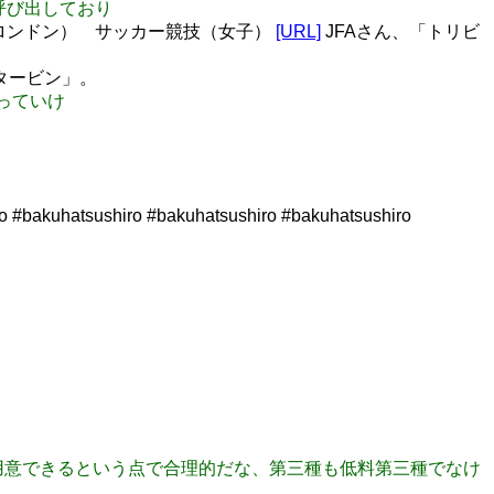
を呼び出しており
2/ロンドン） サッカー競技（女子）
[URL]
JFAさん、「トリビ
タービン」。
使っていけ
o #bakuhatsushiro #bakuhatsushiro #bakuhatsushiro
外は2枚で用意できるという点で合理的だな、第三種も低料第三種でなけ