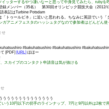
プトでツイッターするやつ凄いなーと思って中身見てみたら、ruby
登録メンバー（35名） 第30回オリンピック競技大会（201
urbine Potsdam
発音は「トゥールビネ」に近いと思われる。ちなみに英語でいう「
f は洞爺湖マンガアニメフェスタのハッシュタグなので参加者はどんどん
いませ
hatsushiro #bakuhatsushiro #bakuhatsushiro #bakuhatsushir
[PDF]
[URL]
ほほー
せ
うんだけど、スカイプのコンタクト申請音は気が抜ける
ませ
うううううううううううううううう
,3円,5円 っていう10円以下の切手のラインナップ、7円と9円以