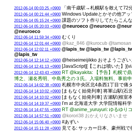
「南千歳駅→札幌駅を敢えて72
2012-06-14 00:03:25 +0900
Windows Updateとかそ
2012-06-14 00:21:44 +0900
課題のソフト作りしてたらこん
2012-06-14 05:15:24 +0900
@neuroeco @neuroeco @neur
2012-06-14 05:20:03 +0900
@neuroeco
むくり
2012-06-14 11:59:34 +0900
@kaz_846 @kurocub @
2012-06-14 12:01:44 +0900
@lapis_tw @lapis_tw @lapis_tw
2012-06-14 12:02:11 +0900
@lapis_tw
@heiseimeijikko おそようござ
2012-06-14 12:14:12 +0900
[JavaScript][【これは噴いた】](via
2012-06-14 12:41:13 +0900
RT @kayakita: 【予告
2012-06-14 12:43:43 +0900
博之、瀬名秀明、中島秀之の３氏。入場料無料。事前
札幌市中央区北4条西1丁目で痛
2012-06-14 14:02:38 +0900
[まもなく始発列車] 将軍山駅(石北本線)
2012-06-14 14:10:02 +0900
[まもなく始発列車] 古瀬駅(根室本線) 
2012-06-14 14:10:02 +0900
I'm at 北海道大学 大学院情報科
2012-06-14 14:19:37 +0900
RT @anime_yuruyuri: 
2012-06-14 14:47:55 +0900
@korori38 おかえりなさいませ
2012-06-14 14:57:51 +0900
#あずい
2012-06-14 15:06:40 +0900
見てる: サッカー日本、豪州戦
2012-06-14 15:11:28 +0900