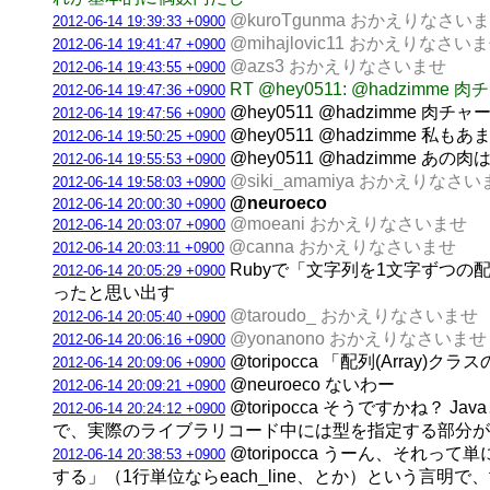
@kuroTgunma おかえりなさい
2012-06-14 19:39:33 +0900
@mihajlovic11 おかえりなさい
2012-06-14 19:41:47 +0900
@azs3 おかえりなさいませ
2012-06-14 19:43:55 +0900
RT @hey0511: @hadzi
2012-06-14 19:47:36 +0900
@hey0511 @hadzimme 
2012-06-14 19:47:56 +0900
@hey0511 @hadzimme 
2012-06-14 19:50:25 +0900
@hey0511 @hadzimm
2012-06-14 19:55:53 +0900
@siki_amamiya おかえりなさ
2012-06-14 19:58:03 +0900
@neuroeco
2012-06-14 20:00:30 +0900
@moeani おかえりなさいませ
2012-06-14 20:03:07 +0900
@canna おかえりなさいませ
2012-06-14 20:03:11 +0900
Rubyで「文字列を1文字ずつの配列に
2012-06-14 20:05:29 +0900
ったと思い出す
@taroudo_ おかえりなさいませ
2012-06-14 20:05:40 +0900
@yonanono おかえりなさいませ
2012-06-14 20:06:16 +0900
@toripocca 「配列(Arr
2012-06-14 20:09:06 +0900
@neuroeco ないわー
2012-06-14 20:09:21 +0900
@toripocca そうですかね
2012-06-14 20:24:12 +0900
で、実際のライブラリコード中には型を指定する部分が
@toripocca うーん、それ
2012-06-14 20:38:53 +0900
する」（1行単位ならeach_line、とか）という言明