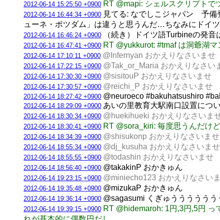
RT @mapi: シェルスクリ
2012-06-14 15:25:50 +0900
見てる: なでしこジャパン 予備
2012-06-14 16:44:34 +0900
ューネ・ポツダム」は違うと思うんだ…ちなみにドイツ語表記はT
（続き）ドイツ語Turbineの
2012-06-14 16:46:24 +0900
RT @yukkurot: #tma
2012-06-14 16:47:41 +0900
@Infernyan おかえりなさいませ
2012-06-14 17:10:11 +0900
@Tak_or_Maria おかえりなさ
2012-06-14 17:22:15 +0900
@sisitouP おかえりなさいませ
2012-06-14 17:30:30 +0900
@reichi_P おかえりなさいませ
2012-06-14 17:30:57 +0900
@neuroeco #bakuhatsushiro #baku
2012-06-14 18:27:42 +0900
あいの里教育大駅南口設置について 
2012-06-14 18:29:09 +0900
@huekihueki おかえりなさいま
2012-06-14 18:30:34 +0900
RT @sora_kiri: 毎度思
2012-06-14 18:30:41 +0900
@shisukonp おかえりなさいませ
2012-06-14 18:34:39 +0900
@dj_kusuha おかえりなさいませ
2012-06-14 18:55:34 +0900
@todashin おかえりなさいませ
2012-06-14 18:55:55 +0900
@takakinP おかきゅん
2012-06-14 18:56:40 +0900
@miniecho123 おかえりなさい
2012-06-14 19:23:15 +0900
@mizukaP おかきゅん
2012-06-14 19:35:48 +0900
@sagasumi くぎゅうううう
2012-06-14 19:36:14 +0900
RT @hidemaroh: 1円
2012-06-14 19:39:15 +0900
れが基本的に偶数円だし