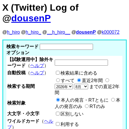
X (Twitter) Log of
@
dousenP
@
h_hiro
@
h_hiro_
@
__h_hiro__
@
dousenP
@
k000072
検索キーワード
オプション
【試験運用中】除外キ
ーワード
（
ヘルプ
）
自動投稿
（
ヘルプ
）
検索結果に含める
すべて
直近2年間
検索する期間
までの直近2年
間
本人の発言・RTともに
本
検索対象
人の発言のみ
RTのみ
大文字・小文字
区別しない
ワイルドカード
（
ヘル
利用する
プ
）