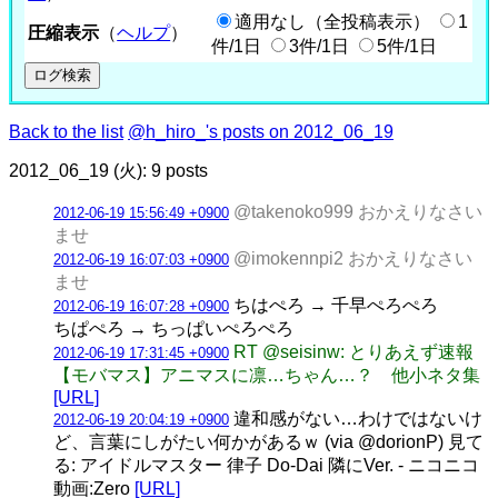
適用なし（全投稿表示）
1
圧縮表示
（
ヘルプ
）
件/1日
3件/1日
5件/1日
Back to the list
@h_hiro_'s posts on 2012_06_19
2012_06_19 (火): 9 posts
@takenoko999 おかえりなさい
2012-06-19 15:56:49 +0900
ませ
@imokennpi2 おかえりなさい
2012-06-19 16:07:03 +0900
ませ
ちはぺろ → 千早ぺろぺろ
2012-06-19 16:07:28 +0900
ちぱぺろ → ちっぱいぺろぺろ
RT @seisinw: とりあえず速報
2012-06-19 17:31:45 +0900
【モバマス】アニマスに凛…ちゃん…？ 他小ネタ集
[URL]
違和感がない…わけではないけ
2012-06-19 20:04:19 +0900
ど、言葉にしがたい何かがあるｗ (via @dorionP) 見て
る: アイドルマスター 律子 Do-Dai 隣にVer. - ニコニコ
動画:Zero
[URL]