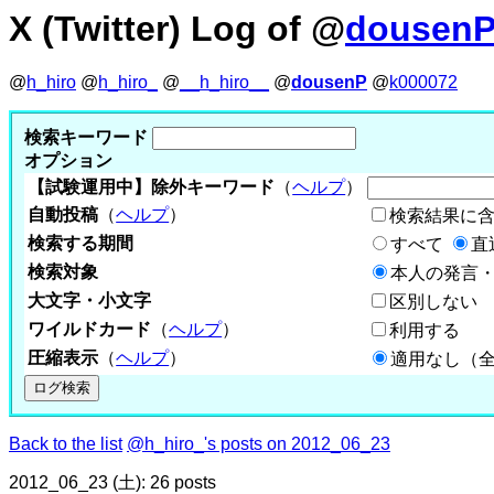
X (Twitter) Log of @
dousen
@
h_hiro
@
h_hiro_
@
__h_hiro__
@
dousenP
@
k000072
検索キーワード
オプション
【試験運用中】除外キーワード
（
ヘルプ
）
自動投稿
（
ヘルプ
）
検索結果に
検索する期間
すべて
直
検索対象
本人の発言・
大文字・小文字
区別しない
ワイルドカード
（
ヘルプ
）
利用する
圧縮表示
（
ヘルプ
）
適用なし（
Back to the list
@h_hiro_'s posts on 2012_06_23
2012_06_23 (土): 26 posts