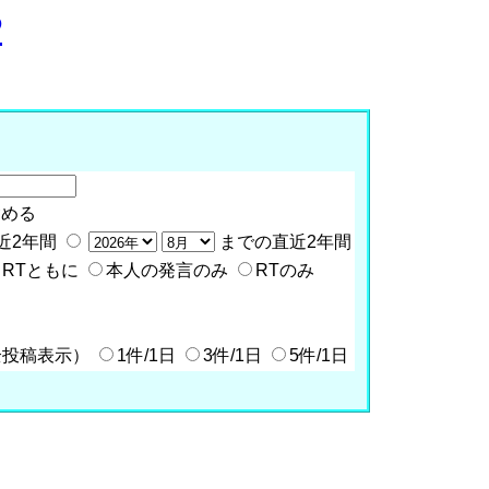
P
含める
近2年間
までの直近2年間
RTともに
本人の発言のみ
RTのみ
全投稿表示）
1件/1日
3件/1日
5件/1日