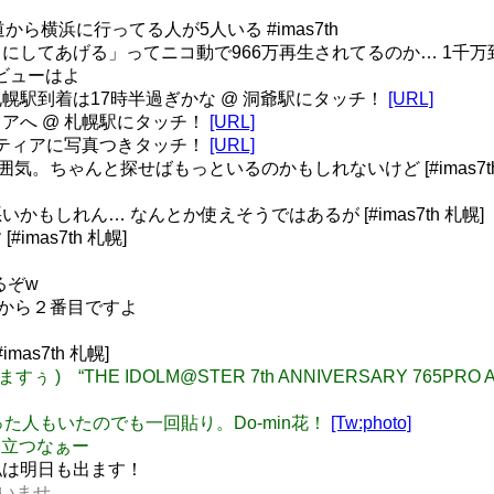
ら横浜に行ってる人が5人いる #imas7th
にしてあげる」ってニコ動で966万再生されてるのか… 1千万
デビューはよ
幌駅到着は17時半過ぎかな @ 洞爺駅にタッチ！
[URL]
アへ @ 札幌駅にタッチ！
[URL]
ンティアに写真つきタッチ！
[URL]
。ちゃんと探せばもっといるのかもしれないけど [#imas7th
もしれん… なんとか使えそうではあるが [#imas7th 札幌]
mas7th 札幌]
るぞw
右端から２番目ですよ
as7th 札幌]
ﾉv < 見てますぅ ) “THE IDOLM@STER 7th ANNIVERSARY 
れてなかった人もいたのでも一回貼り。Do-min花！
[Tw:photo]
衣目立つなぁー
た。私は明日も出ます！
なさいませ