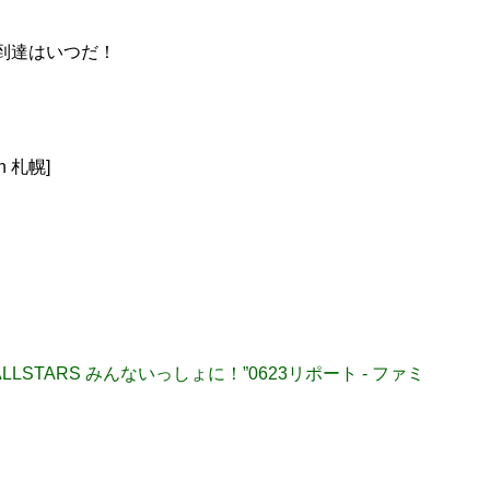
到達はいつだ！
 札幌]
765PRO ALLSTARS みんないっしょに！”0623リポート - ファミ