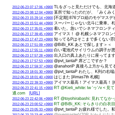
TLをざっと見ただけでも、北海道か
2012-06-23 07:17:06 +0900
某所で知ったのだが、「みくみく
2012-06-23 08:12:04 +0900
[不定期] 876プロ組のモゲマス
2012-06-23 15:29:14 +0900
スーパーじゃない北斗に乗車。札
2012-06-23 15:51:44 +0900
着いた。急いでシネマフロンティ
2012-06-23 17:35:01 +0900
アイマス！ @ 札幌シネマフロ
2012-06-23 17:39:45 +0900
知ってるPはそこまで多くない雰囲気
2012-06-23 17:47:23 +0900
@BiBi_KK あとで探します＞＜
2012-06-23 17:51:09 +0900
白い電池式サイリウムの調子が悪いか
2012-06-23 17:55:11 +0900
出入口の真上あたりに座ってます [#i
2012-06-23 17:57:28 +0900
@pvt_tantaP 席どこですか？
2012-06-23 17:57:53 +0900
@anahoriP 真後ろ上方から見て
2012-06-23 17:59:37 +0900
@pvt_tantaP わたし、K列の
2012-06-23 18:01:30 +0900
はじまた [#imas7th 札幌]
2012-06-23 18:01:40 +0900
アイマス最高！アイマス最高！ [#im
2012-06-23 22:39:33 +0900
RT @Kieli_white: lw 'ヮ'
2012-06-23 22:41:15 +0900
通.com
[URL]
RT @toyohirabashi: 見
2012-06-23 22:42:06 +0900
RT @BiBi_KK: そらきりの白
2012-06-23 23:00:52 +0900
@pvt_tantaP お疲れ様でし
2012-06-23 23:05:33 +0900
@overmasterV70R おかえり
2012-06-23 23:23:46 +0900