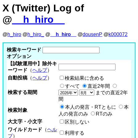
X (Twitter) Log of
@
__h_hiro__
@
h_hiro
@
h_hiro_
@
__h_hiro__
@
dousenP
@
k000072
検索キーワード
オプション
【試験運用中】除外キ
ーワード
（
ヘルプ
）
自動投稿
（
ヘルプ
）
検索結果に含める
すべて
直近2年間
検索する期間
までの直近2年
間
本人の発言・RTともに
本
検索対象
人の発言のみ
RTのみ
大文字・小文字
区別しない
ワイルドカード
（
ヘル
利用する
プ
）