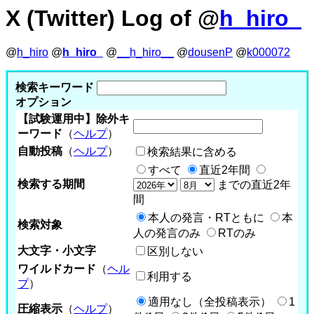
X (Twitter) Log of @
h_hiro_
@
h_hiro
@
h_hiro_
@
__h_hiro__
@
dousenP
@
k000072
検索キーワード
オプション
【試験運用中】除外キ
ーワード
（
ヘルプ
）
自動投稿
（
ヘルプ
）
検索結果に含める
すべて
直近2年間
検索する期間
までの直近2年
間
本人の発言・RTともに
本
検索対象
人の発言のみ
RTのみ
大文字・小文字
区別しない
ワイルドカード
（
ヘル
利用する
プ
）
適用なし（全投稿表示）
1
圧縮表示
（
ヘルプ
）