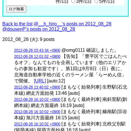
件/1日
3件/1日
5件/1日
Back to the list
@__h_hiro__'s posts on 2012_08_28
@dousenP's posts on 2012_08_28
2012_08_28 (火): 9 posts
@omg0111 確認しました。
2012-08-28 03:43:34 +0900
【告知】「豊平区でごはんたべ
2012-08-28 12:01:02 +0900
るオフ」なんてものを企画しています（他のエリアか
らの参加も歓迎です）。第1回は9月9日（日）夜に、
北海道自動車学校の近くのラーメン屋「らーめん信」
で開催。
[URL]
[auto:12]
[まもなく始発列車] 生野駅(石北
2012-08-28 13:40:02 +0900
本線) 網走方面始発 13:46 [auto]
[まもなく最終列車] 南斜里駅(釧
2012-08-28 16:10:02 +0900
網本線) 網走方面最終 16:19 [auto]
[まもなく最終列車] 糠南駅(宗谷
2012-08-28 16:10:02 +0900
本線) 旭川方面最終 16:15 [auto]
[まもなく始発列車] 北秩父別駅
2012-08-28 16:10:02 +0900
(留萌本線) 留萌方面始発 16:18 [auto]