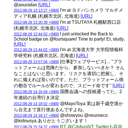
@asuradax
[URL]
I'm at ヨドバシカメラ マルチメ
2012-08-29 13:13:27 +0900
ディア札幌 (札幌市北区, 北海道)
[URL]
I'm at TSUTAYA 札幌駅西口店
2012-08-29 13:20:39 +0900
(札幌市北区, 北海道)
[URL]
I just unlocked the Back to
2012-08-29 13:44:02 +0900
School badge on @foursquare! Time to party! Er, study.
[URL]
I'm at 北海道大学 大学院情報科
2012-08-29 13:44:02 +0900
学研究科 (札幌市北区, 北海道)
[URL]
[仕事][ウェブサービス]… "プラ
2012-08-29 13:57:04 +0900
ットフォームは危険だから、参加しないべきか？ そん
なことはないと思います。リスクを適切に把握し、そ
れに備えれば良いのです。ただ、プラットフォーム側
の都合でルールが変わるので、スピード命です"
[URL]
国際会議への投稿通ってた。2
2012-08-29 14:16:04 +0900
年連続の台湾行き決定
@MayoToya 実は新千歳空港か
2012-08-29 14:18:02 +0900
ら台北まで直行便あるんですよね。
@showyou @neuroeco
2012-08-29 14:18:17 +0900
@kidousya ありがとうございます！
RT @CitybusNT: Twitterも収益
2012-08-29 15:24:37 +0900