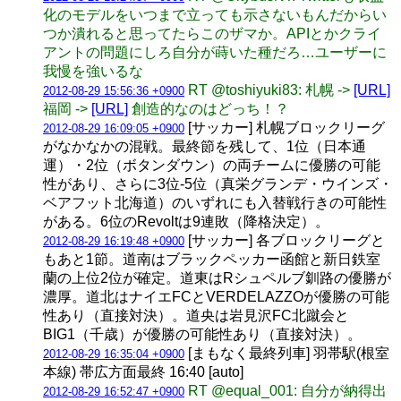
化のモデルをいつまで立っても示さないもんだからい
つか潰れると思ってたらこのザマか。APIとかクライ
アントの問題にしろ自分が蒔いた種だろ…ユーザーに
我慢を強いるな
RT @toshiyuki83: 札幌 ->
[URL]
2012-08-29 15:56:36 +0900
福岡 ->
[URL]
創造的なのはどっち！？
[サッカー] 札幌ブロックリーグ
2012-08-29 16:09:05 +0900
がなかなかの混戦。最終節を残して、1位（日本通
運）・2位（ボタンダウン）の両チームに優勝の可能
性があり、さらに3位-5位（真栄グランデ・ウインズ・
ベアフット北海道）のいずれにも入替戦行きの可能性
がある。6位のRevoltは9連敗（降格決定）。
[サッカー] 各ブロックリーグと
2012-08-29 16:19:48 +0900
もあと1節。道南はブラックペッカー函館と新日鉄室
蘭の上位2位が確定。道東はRシュペルブ釧路の優勝が
濃厚。道北はナイエFCとVERDELAZZOが優勝の可能
性あり（直接対決）。道央は岩見沢FC北蹴会と
BIG1（千歳）が優勝の可能性あり（直接対決）。
[まもなく最終列車] 羽帯駅(根室
2012-08-29 16:35:04 +0900
本線) 帯広方面最終 16:40 [auto]
RT @equal_001: 自分が納得出
2012-08-29 16:52:47 +0900