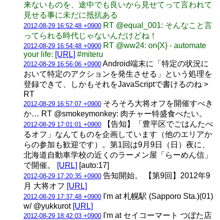
来ないものを、途中でも良いから見せてって言われて
見せる事に未だに抵抗ある
RT @equal_001: そんなこと言
2012-08-29 16:52:48 +0900
ってられる時代じゃないんだけどね！
RT @ww24: on{X} - automate
2012-08-29 16:54:48 +0900
your life:
[URL]
#miteru
Android端末に「特定の状況に
2012-08-29 16:56:06 +0900
おいて特定のアクションを発生させる」という処理を
登録できて、しかもそれをJavaScriptで書けるのね >
RT
そろそろ大将オフを開催すべき
2012-08-29 16:57:07 +0900
か… RT @smokeymonkey: 肉チャー特盛食べたい。
【告知】「豊平区でごはんたべ
2012-08-29 17:01:01 +0900
るオフ」なんてものを企画しています（他のエリアか
らの参加も歓迎です）。第1回は9月9日（日）夜に、
北海道自動車学校の近くのラーメン屋「らーめん信」
で開催。
[URL]
[auto:17]
告知開始。 【第9回】2012年9
2012-08-29 17:20:35 +0900
月 大将オフ
[URL]
I'm at 札幌駅 (Sapporo Sta.)(01)
2012-08-29 17:37:48 +0900
w/ @yukkurot
[URL]
I'm at セイコーマート つぼた店
2012-08-29 18:42:03 +0900