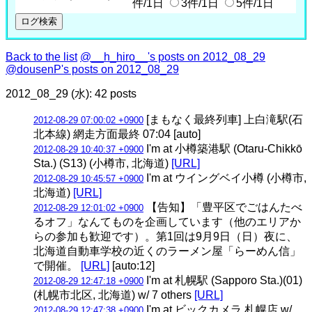
件/1日
3件/1日
5件/1日
Back to the list
@__h_hiro__'s posts on 2012_08_29
@dousenP's posts on 2012_08_29
2012_08_29 (水): 42 posts
[まもなく最終列車] 上白滝駅(石
2012-08-29 07:00:02 +0900
北本線) 網走方面最終 07:04 [auto]
I'm at 小樽築港駅 (Otaru-Chikkō
2012-08-29 10:40:37 +0900
Sta.) (S13) (小樽市, 北海道)
[URL]
I'm at ウイングベイ小樽 (小樽市,
2012-08-29 10:45:57 +0900
北海道)
[URL]
【告知】「豊平区でごはんたべ
2012-08-29 12:01:02 +0900
るオフ」なんてものを企画しています（他のエリアか
らの参加も歓迎です）。第1回は9月9日（日）夜に、
北海道自動車学校の近くのラーメン屋「らーめん信」
で開催。
[URL]
[auto:12]
I'm at 札幌駅 (Sapporo Sta.)(01)
2012-08-29 12:47:18 +0900
(札幌市北区, 北海道) w/ 7 others
[URL]
I'm at ビックカメラ 札幌店 w/
2012-08-29 12:47:38 +0900