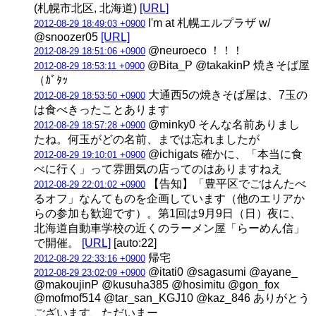
(札幌市北区, 北海道)
[URL]
I'm at 札幌エルプラザ w/
2012-08-29 18:49:03 +0900
@snoozer05
[URL]
@neuroeco ！！！
2012-08-29 18:51:06 +0900
@Bita_P @takakinP 焼きそば屋
2012-08-29 18:53:11 +0900
（ｶﾞﾀｯ
大通西5の焼きそば屋は、7玉の
2012-08-29 18:53:50 +0900
は食べきったことあります
@minky0 そんな名前ありまし
2012-08-29 18:57:28 +0900
たね。何玉がどの名前、までは忘れましたが
@ichigats 確かに、「本当に食
2012-08-29 19:10:01 +0900
べに行く」って雰囲気の店ってのはありますねえ
【告知】「豊平区でごはんたべ
2012-08-29 22:01:02 +0900
るオフ」なんてものを企画しています（他のエリアか
らの参加も歓迎です）。第1回は9月9日（日）夜に、
北海道自動車学校の近くのラーメン屋「らーめん信」
で開催。
[URL]
[auto:22]
帰宅
2012-08-29 22:33:16 +0900
@itati0 @sagasumi @ayane_
2012-08-29 23:02:09 +0900
@makoujinP @kusuha385 @hosimitu @gon_fox
@mofmof514 @tar_san_KGJ10 @kaz_846 ありがとう
ございます、ただいまー