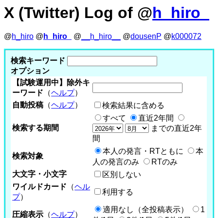
X (Twitter) Log of @
h_hiro_
@
h_hiro
@
h_hiro_
@
__h_hiro__
@
dousenP
@
k000072
検索キーワード
オプション
【試験運用中】除外キ
ーワード
（
ヘルプ
）
自動投稿
（
ヘルプ
）
検索結果に含める
すべて
直近2年間
検索する期間
までの直近2年
間
本人の発言・RTともに
本
検索対象
人の発言のみ
RTのみ
大文字・小文字
区別しない
ワイルドカード
（
ヘル
利用する
プ
）
適用なし（全投稿表示）
1
圧縮表示
（
ヘルプ
）