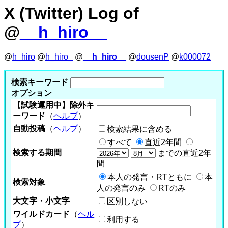
X (Twitter) Log of
@
__h_hiro__
@
h_hiro
@
h_hiro_
@
__h_hiro__
@
dousenP
@
k000072
検索キーワード
オプション
【試験運用中】除外キ
ーワード
（
ヘルプ
）
自動投稿
（
ヘルプ
）
検索結果に含める
すべて
直近2年間
検索する期間
までの直近2年
間
本人の発言・RTともに
本
検索対象
人の発言のみ
RTのみ
大文字・小文字
区別しない
ワイルドカード
（
ヘル
利用する
プ
）