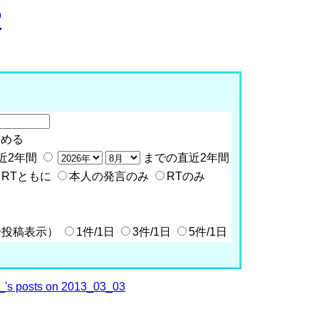
P
含める
近2年間
までの直近2年間
RTともに
本人の発言のみ
RTのみ
全投稿表示）
1件/1日
3件/1日
5件/1日
's posts on 2013_03_03