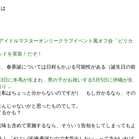
とは
６０１にてアイドルマスターオンリークラブイベント風オフ会「ピリカ
メソッドを実装！だぞ！
のと、春香誕については日程もかぶる可能性がある（誕生日の前
る3月3日に冬馬が生まれ、男の子がお祝いする5月5日に伊織が生
...
？（私はちょっと分からないのですが） もし分かるなら、その
りなんじゃないかと思ったものでして。
てるかも？
う意味も含めて実施するなら、そういう告知をしてしまってもよ
、もし「やよい誕/春香誕なので本気出したい」って方がいれば