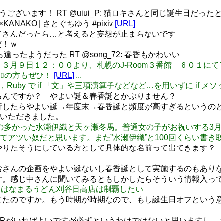
めでとうございます！ RT @uiui_P: 猫ロキさんと同じ誕生日だった
ANAKO | さとぐちゆう #pixiv
[URL]
のメイドさんだったら…と考えると妄想が止まらないです
だ！ｗ
違ったようだった RT @song_72: 春香もかわいい
: 【定期告知】３月９日１２：００より、札幌のJ-Room３番館 
参加の方もぜひ！
[URL]
...
は，Ruby で if 「文」や三項演算子などなど…を用いずに if 
でやるんですか？ やよい誕＆春香誕とかぶりません？
期に実行したらやよい誕→年度末→春香誕と頻度が高すぎるという
いただきました。
と対立する事の多かった水瀬伊織と天ヶ瀬冬馬。普通女の子がお祝いす
ツい奴だと思います。また”水瀬伊織”と100回くらい書き取り 
香誕をやりたそうにしている方として具体的な名前って出てきます
、はおさんの企画をやよい誕ないし春香誕として実施するのもあ
いです。感じ中さんに聞いてみるともしかしたらそういう情報入っ
軒高槻店とはなまるうどん刈谷日高店は制覇したい
しされてたのですか。もう時期が時期なので、もし誕生日オフとい
や春香Pがいればよいですが必ずというわけではないと思いますし