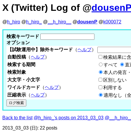
X (Twitter) Log of @
dousen
@
h_hiro
@
h_hiro_
@
__h_hiro__
@
dousenP
@
k000072
検索キーワード
オプション
【試験運用中】除外キーワード
（
ヘルプ
）
自動投稿
（
ヘルプ
）
検索結果に
検索する期間
すべて
直
検索対象
本人の発言・
大文字・小文字
区別しない
ワイルドカード
（
ヘルプ
）
利用する
圧縮表示
（
ヘルプ
）
適用なし（
Back to the list
@h_hiro_'s posts on 2013_03_03
@__h_hiro__
2013_03_03 (日): 22 posts