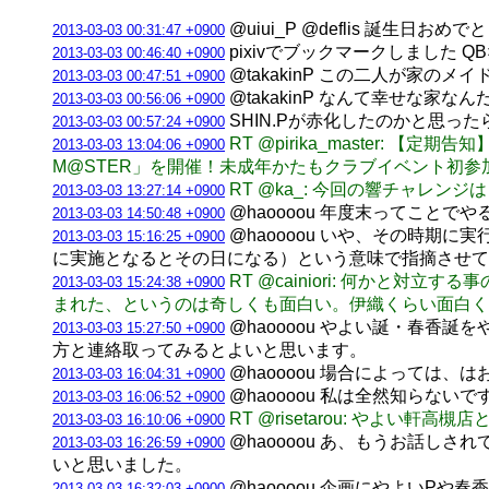
@uiui_P @deflis 誕生日お
2013-03-03 00:31:47 +0900
pixivでブックマークしました QB×K
2013-03-03 00:46:40 +0900
@takakinP この二人が家
2013-03-03 00:47:51 +0900
@takakinP なんて幸せな家なん
2013-03-03 00:56:06 +0900
SHIN.Pが赤化したのかと思ったら
2013-03-03 00:57:24 +0900
RT @pirika_master
2013-03-03 13:04:06 +0900
M@STER」を開催！未成年かたもクラブイベント初
RT @ka_: 今回の響チャレンジ
2013-03-03 13:27:14 +0900
@haoooou 年度末ってこと
2013-03-03 14:50:48 +0900
@haoooou いや、その時
2013-03-03 15:16:25 +0900
に実施となるとその日になる）という意味で指摘させて
RT @cainiori: 何か
2013-03-03 15:24:38 +0900
まれた、というのは奇しくも面白い。伊織くらい面白くてア
@haoooou やよい誕・春
2013-03-03 15:27:50 +0900
方と連絡取ってみるとよいと思います。
@haoooou 場合によっては
2013-03-03 16:04:31 +0900
@haoooou 私は全然知らな
2013-03-03 16:06:52 +0900
RT @risetarou: やよい
2013-03-03 16:10:06 +0900
@haoooou あ、もうお話
2013-03-03 16:26:59 +0900
いと思いました。
@haoooou 企画にやよいP
2013-03-03 16:32:03 +0900