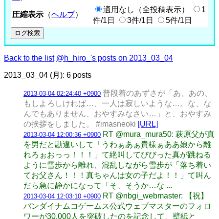
適用なし（全投稿表示）
1
圧縮表示
（
ヘルプ
）
件/1日
3件/1日
5件/1日
Back to the list
@h_hiro_'s posts on 2013_03_04
2013_03_04 (月): 6 posts
普段着のあずさが「あ、あの、
2013-03-04 02:24:40 +0900
もしよろしければ…、一人は寂しいような…。な、な
んでもありません、おやすみなさい…」と、おやすみ
の挨拶をしました。 #imasneoki
[URL]
RT @mura_mura50: 萩原父が真
2013-03-04 12:00:36 +0900
を男だと勘違いして「うわぁあぁ貴様ぁああ娘から離
れろぉおっっ！！！」て絶叫してびびった真が跳ねる
ように雪歩から離れ、混乱しながら雪歩が「落ち着い
てお父さん！！！真ちゃんは女の子だよ！！」て叫ん
だら急に静かになって「そ、そうか…な ...
RT @nbgi_webmaster: 【祝】
2013-03-04 12:03:10 +0900
バンダイナムコゲームス公式ウェブマスターのフォロ
ワーが30,000人を突破したのを記念して、壁紙と