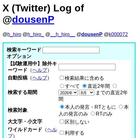
X (Twitter) Log of
@
dousenP
@
h_hiro
@
h_hiro_
@
__h_hiro__
@
dousenP
@
k000072
検索キーワード
オプション
【試験運用中】除外キ
ーワード
（
ヘルプ
）
自動投稿
（
ヘルプ
）
検索結果に含める
すべて
直近2年間
検索する期間
までの直近2年
間
本人の発言・RTともに
本
検索対象
人の発言のみ
RTのみ
大文字・小文字
区別しない
ワイルドカード
（
ヘル
利用する
プ
）