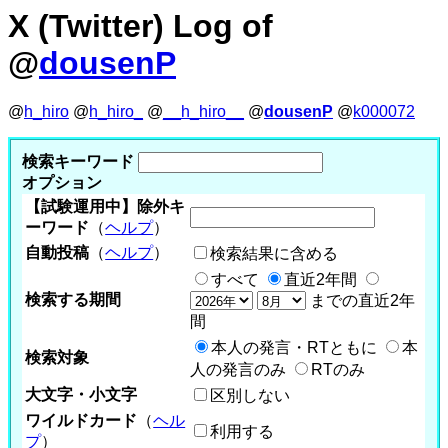
X (Twitter) Log of
@
dousenP
@
h_hiro
@
h_hiro_
@
__h_hiro__
@
dousenP
@
k000072
検索キーワード
オプション
【試験運用中】除外キ
ーワード
（
ヘルプ
）
自動投稿
（
ヘルプ
）
検索結果に含める
すべて
直近2年間
検索する期間
までの直近2年
間
本人の発言・RTともに
本
検索対象
人の発言のみ
RTのみ
大文字・小文字
区別しない
ワイルドカード
（
ヘル
利用する
プ
）