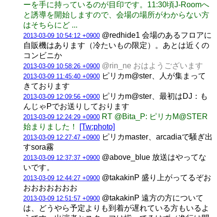
ーを手に持っているのが目印です。11:30頃J-Roomへ
と誘導を開始しますので、会場の場所がわからない方
はそちらにど ...
@redhide1 会場のあるフロアに
2013-03-09 10:54:12 +0900
自販機はあります（冷たいもの限定）。あとは近くの
コンビニか
@rin_ne おはようございます
2013-03-09 10:58:26 +0900
ピリカm@ster、人が集まって
2013-03-09 11:45:40 +0900
きております
ピリカm@ster、最初はDJ：も
2013-03-09 12:09:56 +0900
んじゃPでお送りしております
RT @Bita_P: ピリカM@STER
2013-03-09 12:24:29 +0900
始まりました！
[Tw:photo]
ピリカmaster、arcadiaで騒ぎ出
2013-03-09 12:27:47 +0900
すsora霧
@above_blue 放送はやってな
2013-03-09 12:37:37 +0900
いです。
@takakinP 盛り上がってるぞお
2013-03-09 12:44:27 +0900
おおおおおおお
@takakinP 遠方の方について
2013-03-09 12:51:57 +0900
は、どうやら予定よりも到着が遅れている方もいるよ