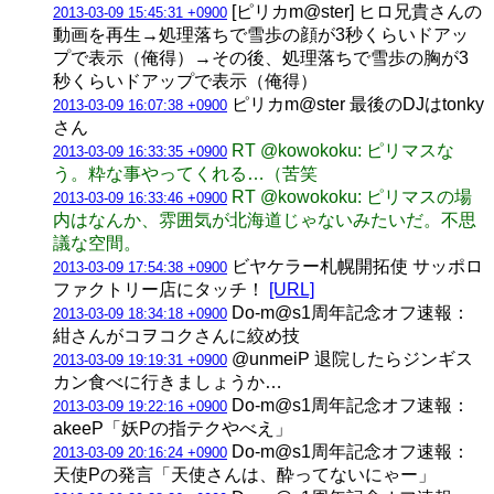
[ピリカm@ster] ヒロ兄貴さんの
2013-03-09 15:45:31 +0900
動画を再生→処理落ちで雪歩の顔が3秒くらいドアッ
プで表示（俺得）→その後、処理落ちで雪歩の胸が3
秒くらいドアップで表示（俺得）
ピリカm@ster 最後のDJはtonky
2013-03-09 16:07:38 +0900
さん
RT @kowokoku: ピリマスな
2013-03-09 16:33:35 +0900
う。粋な事やってくれる…（苦笑
RT @kowokoku: ピリマスの場
2013-03-09 16:33:46 +0900
内はなんか、雰囲気が北海道じゃないみたいだ。不思
議な空間。
ビヤケラー札幌開拓使 サッポロ
2013-03-09 17:54:38 +0900
ファクトリー店にタッチ！
[URL]
Do-m@s1周年記念オフ速報：
2013-03-09 18:34:18 +0900
紺さんがコヲコクさんに絞め技
@unmeiP 退院したらジンギス
2013-03-09 19:19:31 +0900
カン食べに行きましょうか…
Do-m@s1周年記念オフ速報：
2013-03-09 19:22:16 +0900
akeeP「妖Pの指テクやべえ」
Do-m@s1周年記念オフ速報：
2013-03-09 20:16:24 +0900
天使Pの発言「天使さんは、酔ってないにゃー」