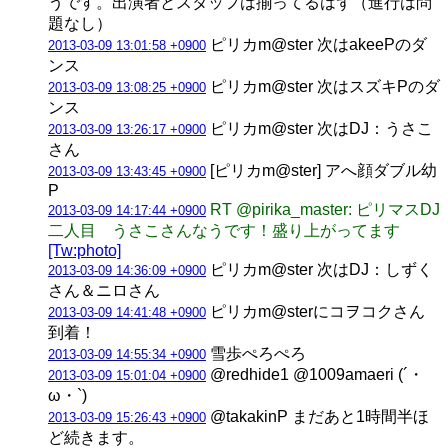
うです。出演者とスタッフは揃ってるはず（進行は問
題なし）
ピリカm@ster 次はakeePのダ
2013-03-09 13:01:58 +0900
ンス
ピリカm@ster 次はスズキPのダ
2013-03-09 13:08:25 +0900
ンス
ピリカm@ster 次はDJ：うさこ
2013-03-09 13:26:17 +0900
さん
[ピリカm@ster] アへ顔ダブル幼
2013-03-09 13:43:45 +0900
P
RT @pirika_master: ピリマスDJ
2013-03-09 14:17:44 +0900
二人目 うさこさんなうです！盛り上がってます
[Tw:photo]
ピリカm@ster 次はDJ：しずく
2013-03-09 14:36:09 +0900
さん＆ニロさん
ピリカm@sterにコヲコクさん
2013-03-09 14:41:48 +0900
到着！
雪歩ぺろぺろ
2013-03-09 14:55:34 +0900
@redhide1 @1009amaeri (´・
2013-03-09 15:01:04 +0900
ω・`)
@takakinP まだあと1時間半ほ
2013-03-09 15:26:43 +0900
ど続きます。