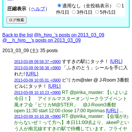
適用なし（全投稿表示）
1
圧縮表示
（
ヘルプ
）
件/1日
3件/1日
5件/1日
Back to the list
@h_hiro_'s posts on 2013_03_09
@__h_hiro__'s posts on 2013_03_09
2013_03_09 (土): 35 posts
すすきの駅にタッチ！
[URL]
2013-03-09 09:58:37 +0900
「ふきのとう」シールを手に入
2013-03-09 09:58:38 +0900
れた!
[URL]
ピリカm@ster @ J-Room 3番館
2013-03-09 10:05:01 +0900
ビルにタッチ！
[URL]
RT @pirika_master: 【いよいよ
2013-03-09 10:10:23 +0900
今日！】 アイドルマスターオンリークラブイベント
風オフ会「ピリカM@STER」 @J-Room3番館
open 11:30 start 12:00 close 17:00 #pirimas
[URL]
...
RT @pirika_master: 【会場がわ
2013-03-09 10:10:28 +0900
からないぜ！って方へ】本日11:00頃より、akeePとい
う人が南北線すすきの駅で待機しています。フライヤ