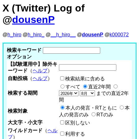
X (Twitter) Log of
@
dousenP
@
h_hiro
@
h_hiro_
@
__h_hiro__
@
dousenP
@
k000072
検索キーワード
オプション
【試験運用中】除外キ
ーワード
（
ヘルプ
）
自動投稿
（
ヘルプ
）
検索結果に含める
すべて
直近2年間
検索する期間
までの直近2年
間
本人の発言・RTともに
本
検索対象
人の発言のみ
RTのみ
大文字・小文字
区別しない
ワイルドカード
（
ヘル
利用する
プ
）