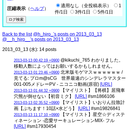
適用なし（全投稿表示）
1
圧縮表示
（
ヘルプ
）
件/1日
3件/1日
5件/1日
Back to the list
@h_hiro_'s posts on 2013_03_13
@__h_hiro__'s posts on 2013_03_13
2013_03_13 (水): 14 posts
@kikuchi_765 わかりました。
2013-03-13 00:42:19 +0900
移動人数によってはお願いするかもしれません。
北米版モゲマスｗｗｗｗｗｗ /
2013-03-13 01:23:46 +0900
見てる: プロm@sCG 世界最速のシンデレラマスター
001-005メドレーPV ‐ ニコニコ動画(原宿)
[URL]
【マイリスト】【将棋】居飛車
2013-03-13 01:44:32 +0900
穴熊が倒せない【初音ミク】
[URL]
#sm1866106
【マイリスト】いおりん拉致計
2013-03-13 02:35:52 +0900
画【ぷちます！10話×水どう】
[URL]
#sm19826841
【マイリスト】星空☆ディステ
2013-03-13 11:17:10 +0900
ィネーション -恋愛サーキュレーションMIX- フル
[URL]
#sm17930454