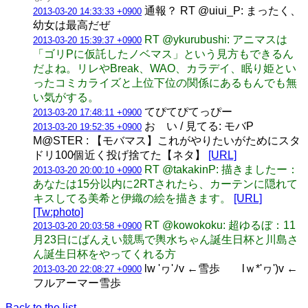
通報？ RT @uiui_P: まったく、
2013-03-20 14:33:33 +0900
幼女は最高だぜ
RT @ykurubushi: アニマスは
2013-03-20 15:39:37 +0900
「ゴリPに仮託したノベマス」という見方もできるん
だよね。リレやBreak、WAO、カラデイ、眠り姫とい
ったコミカライズと上位下位の関係にあるもんでも無
い気がする。
てぴてぴてっぴー
2013-03-20 17:48:11 +0900
お い / 見てる: モバP
2013-03-20 19:52:35 +0900
M@STER : 【モバマス】これがやりたいがためにスタ
ドリ100個近く投げ捨てた【ネタ】
[URL]
RT @takakinP: 描きましたー：
2013-03-20 20:00:10 +0900
あなたは15分以内に2RTされたら、カーテンに隠れて
キスしてる美希と伊織の絵を描きます。
[URL]
[Tw:photo]
RT @kowokoku: 超ゆるぼ：11
2013-03-20 20:03:58 +0900
月23日にばんえい競馬で輿水ちゃん誕生日杯と川島さ
ん誕生日杯をやってくれる方
lw 'ヮ'ﾉv ←雪歩 lｗ*'ヮ')v ←
2013-03-20 22:08:27 +0900
フルアーマー雪歩
Back to the list