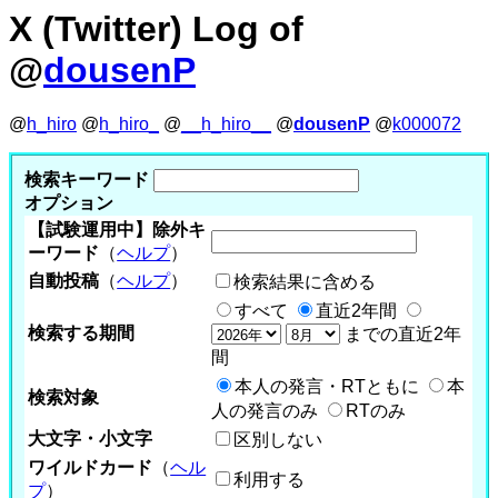
X (Twitter) Log of
@
dousenP
@
h_hiro
@
h_hiro_
@
__h_hiro__
@
dousenP
@
k000072
検索キーワード
オプション
【試験運用中】除外キ
ーワード
（
ヘルプ
）
自動投稿
（
ヘルプ
）
検索結果に含める
すべて
直近2年間
検索する期間
までの直近2年
間
本人の発言・RTともに
本
検索対象
人の発言のみ
RTのみ
大文字・小文字
区別しない
ワイルドカード
（
ヘル
利用する
プ
）