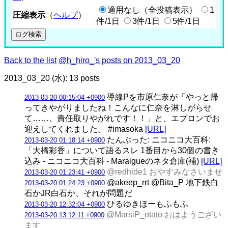
適用なし（全投稿表示）
1
圧縮表示
（
ヘルプ
）
件/1日
3件/1日
5件/1日
Back to the list
@h_hiro_'s posts on 2013_03_20
2013_03_20 (水): 13 posts
導線Pを市原仁奈が「やっと帰
2013-03-20 00:15:04 +0900
ってきやがりましたね！こんなに仁奈を淋しがらせ
て……。責任取りやがれです！！」と、エプロンでお
迎えしてくれました。 #imasoka
[URL]
たんぶった: ニコニコ大百科:
2013-03-20 01:18:14 +0900
「大橋彩香」について語るスレ 1番目から30個の書き
込み - ニコニコ大百科 - Maraigueのネタ倉庫(補)
[URL]
@redhide1 おやすみなさいませ
2013-03-20 01:23:41 +0900
@akeep_rrt @Bita_P 地下鉄白
2013-03-20 01:24:23 +0900
石かJR白石か、それが問題だ
ひるゆきほーもふもふ
2013-03-20 12:32:04 +0900
@MarsiP_otato おはようござい
2013-03-20 13:12:11 +0900
ます