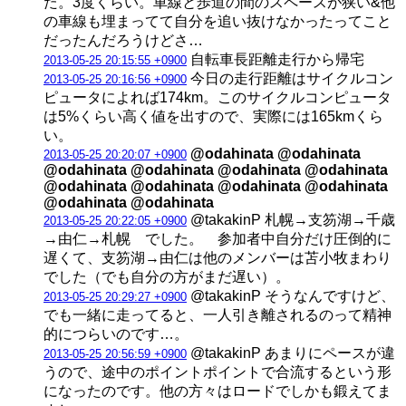
た。3度くらい。車線と歩道の間のスペースが狭い&他
の車線も埋まってて自分を追い抜けなかったってこと
だったんだろうけどさ…
自転車長距離走行から帰宅
2013-05-25 20:15:55 +0900
今日の走行距離はサイクルコン
2013-05-25 20:16:56 +0900
ピュータによれば174km。このサイクルコンピュータ
は5%くらい高く値を出すので、実際には165kmくら
い。
@odahinata @odahinata
2013-05-25 20:20:07 +0900
@odahinata @odahinata @odahinata @odahinata
@odahinata @odahinata @odahinata @odahinata
@odahinata @odahinata
@takakinP 札幌→支笏湖→千歳
2013-05-25 20:22:05 +0900
→由仁→札幌 でした。 参加者中自分だけ圧倒的に
遅くて、支笏湖→由仁は他のメンバーは苫小牧まわり
でした（でも自分の方がまだ遅い）。
@takakinP そうなんですけど、
2013-05-25 20:29:27 +0900
でも一緒に走ってると、一人引き離されるのって精神
的につらいのです…。
@takakinP あまりにペースが違
2013-05-25 20:56:59 +0900
うので、途中のポイントポイントで合流するという形
になったのです。他の方々はロードでしかも鍛えてま