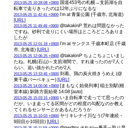
国道453号の札幌→支笏湖を自
2013-05-25 10:28:08 +0900
転車で走りきったのは12年ぶりになるな
I'm at 青葉公園 (千歳市, 北海道)
2013-05-25 11:42:41 +0900
[URL]
@takakinP 荒れは問題なかった
2013-05-25 11:49:49 +0900
ですね。砂利で走りにくい場所はところどころありま
したが
I'm at サンクス 千歳本町店 (千歳
2013-05-25 12:01:18 +0900
市, 北海道)
[URL]
@takakinP ちょこちょこいまし
2013-05-25 12:06:25 +0900
たね。札幌(石山)～支笏湖間で、すれ違ったのが7人く
らい、追い抜かれたのが2人
到着。鶏の炭火焼きうめえ (@
2013-05-25 13:33:45 +0900
東千歳バーベキュー)
[URL]
[まもなく始発列車] 稲士別駅(根
2013-05-25 14:00:06 +0900
室本線) 釧路方面始発 14:08 [auto]
いま自転車で走ってて思ったの
2013-05-25 15:03:15 +0900
だが、いま走ってる区間がどの程度の勾配なのか教え
てくれるセンサーとかあるんだろうか
ヤリキレナイ川なう(7年連続・
2013-05-25 15:10:03 +0900
9回目か10回目)
[URL]
@pwdtnx それが一番手っ取り早
2013-05-25 15:11:58 +0900