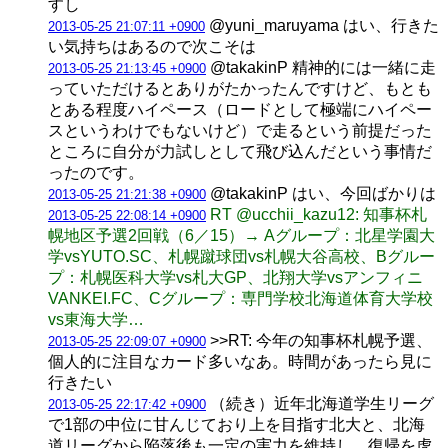
すし
@yuni_maruyama はい、行きた
2013-05-25 21:07:11 +0900
い気持ちはあるので次こそは
@takakinP 精神的には一緒に走
2013-05-25 21:13:45 +0900
っていただけるとありがたかったんですけど、もとも
とある程度ハイペース（ロードとして極端にハイペー
スというわけでもないけど）で走るという前提だった
ところに自分が力試しとして飛び込んだという事情だ
ったのです。
@takakinP はい、今回ばかりは
2013-05-25 21:21:38 +0900
RT @ucchii_kazu12: 知事杯札
2013-05-25 22:08:14 +0900
幌地区予選2回戦（6／15）→ Aグループ：北星学園大
学vsYUTO.SC、札幌蹴球団vs札幌大谷高校、Bグルー
プ：札幌医科大学vs札大GP、北翔大学vsアンフィニ
VANKEI.FC、Cグループ：専門学校北海道体育大学校
vs東海大学…
>>RT: 今年の知事杯札幌予選、
2013-05-25 22:09:07 +0900
個人的に注目なカード多いなあ。時間があったら見に
行きたい
（続き）近年北海道学生リーグ
2013-05-25 22:17:42 +0900
で1部の中位に甘んじており上を目指す北大と、北海
道リーグから陥落後も一定の実力を維持し、復帰を虎