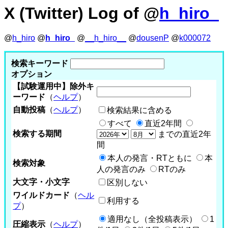
X (Twitter) Log of @
h_hiro_
@
h_hiro
@
h_hiro_
@
__h_hiro__
@
dousenP
@
k000072
検索キーワード
オプション
【試験運用中】除外キ
ーワード
（
ヘルプ
）
自動投稿
（
ヘルプ
）
検索結果に含める
すべて
直近2年間
検索する期間
までの直近2年
間
本人の発言・RTともに
本
検索対象
人の発言のみ
RTのみ
大文字・小文字
区別しない
ワイルドカード
（
ヘル
利用する
プ
）
適用なし（全投稿表示）
1
圧縮表示
（
ヘルプ
）