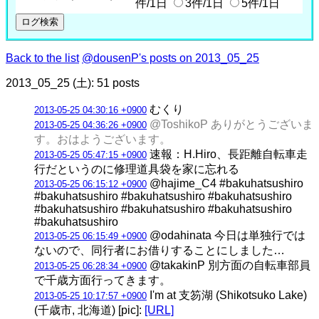
件/1日
3件/1日
5件/1日
Back to the list
@dousenP's posts on 2013_05_25
2013_05_25 (土): 51 posts
むくり
2013-05-25 04:30:16 +0900
@ToshikoP ありがとうございま
2013-05-25 04:36:26 +0900
す。おはようございます。
速報：H.Hiro、長距離自転車走
2013-05-25 05:47:15 +0900
行だというのに修理道具袋を家に忘れる
@hajime_C4 #bakuhatsushiro
2013-05-25 06:15:12 +0900
#bakuhatsushiro #bakuhatsushiro #bakuhatsushiro
#bakuhatsushiro #bakuhatsushiro #bakuhatsushiro
#bakuhatsushiro
@odahinata 今日は単独行では
2013-05-25 06:15:49 +0900
ないので、同行者にお借りすることにしました…
@takakinP 別方面の自転車部員
2013-05-25 06:28:34 +0900
で千歳方面行ってきます。
I'm at 支笏湖 (Shikotsuko Lake)
2013-05-25 10:17:57 +0900
(千歳市, 北海道) [pic]:
[URL]