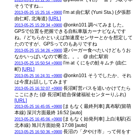
そうですね…
I'm at 由仁駅 (Yuni Sta.) (夕張郡
2013-05-25 15:25:16 +0900
由仁町, 北海道)
[URL]
@onkn101 調べてみました。
2013-05-25 15:29:34 +0900
GPSで位置を把握できる自転車版カーナビなんです
ね。/ どちらかといえば加速度センサーとかを想定して
たのですが、GPSってのもありですね
逆バーガー食べたいけどもうお
2013-05-25 15:34:26 +0900
なかいっぱいなので断念。。。 @ 由仁駅前
I'm at くにをの鮭キムチ (由仁
2013-05-25 15:50:54 +0900
町)
[URL]
@onkn101 そうでしたか、それ
2013-05-25 16:24:31 +0900
は今度お話ししてみます
長沼町営バスを追いかけてたら
2013-05-25 16:32:07 +0900
ここにきた (@ 長沼町総合保健福祉センターりふれ)
[URL]
[まもなく最終列車] 真布駅(留萌
2013-05-25 16:45:05 +0900
本線) 深川方面最終 16:52 [auto]
[まもなく始発列車] 上白滝駅(石
2013-05-25 16:45:06 +0900
北本線) 旭川方面始発 17:08 [auto]
長沼の「夕やけ市」って何をす
2013-05-25 16:50:36 +0900