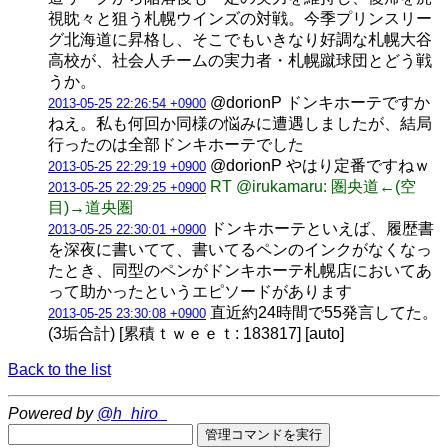
視眈々と狙う札幌ウインズの対戦。今季プリンスリー
グ北海道に昇格し、そこでもいきなり好調な札幌大谷
高校が、社会人チームの実力者・札幌蹴球団とどう戦
うか。
@dorionP ドンキホーテですか
2013-05-25 22:26:54 +0900
ねえ。私も何回か同様の悩みに遭遇しましたが、結局
行ったのは全部ドンキホーテでした
@dorionP やはり定番ですねｗ
2013-05-25 22:29:19 +0900
RT @irukamaru: 圏央道←(空
2013-05-25 22:29:25 +0900
目)→道央圏
ドンキホーテといえば、履歴書
2013-05-25 22:30:01 +0900
を深夜に書いてて、書いてるペンのインクがなくなっ
たとき、同型のペンがドンキホーテ札幌店においてあ
って助かったというエピソードがあります
直近約24時間で55発言してた。
2013-05-25 23:30:08 +0900
(3垢合計) [累積ｔｗｅｅｔ: 183817] [auto]
Back to the list
Powered by
@h_hiro_