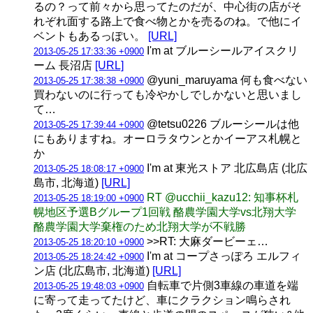
るの？って前々から思ってたのだが、中心街の店がそ
れぞれ面する路上で食べ物とかを売るのね。で他にイ
ベントもあるっぽい。
[URL]
I'm at ブルーシールアイスクリ
2013-05-25 17:33:36 +0900
ーム 長沼店
[URL]
@yuni_maruyama 何も食べない
2013-05-25 17:38:38 +0900
買わないのに行っても冷やかしでしかないと思いまし
て…
@tetsu0226 ブルーシールは他
2013-05-25 17:39:44 +0900
にもありますね。オーロラタウンとかイーアス札幌と
か
I'm at 東光ストア 北広島店 (北広
2013-05-25 18:08:17 +0900
島市, 北海道)
[URL]
RT @ucchii_kazu12: 知事杯札
2013-05-25 18:19:00 +0900
幌地区予選Bグループ1回戦 酪農学園大学vs北翔大学
酪農学園大学棄権のため北翔大学が不戦勝
>>RT: 大麻ダービーェ…
2013-05-25 18:20:10 +0900
I'm at コープさっぽろ エルフィ
2013-05-25 18:24:42 +0900
ン店 (北広島市, 北海道)
[URL]
自転車で片側3車線の車道を端
2013-05-25 19:48:03 +0900
に寄って走ってたけど、車にクラクション鳴らされ