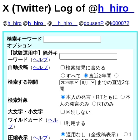
X (Twitter) Log of @
h_hiro_
@
h_hiro
@
h_hiro_
@
__h_hiro__
@
dousenP
@
k000072
検索キーワード
オプション
【試験運用中】除外キ
ーワード
（
ヘルプ
）
自動投稿
（
ヘルプ
）
検索結果に含める
すべて
直近2年間
検索する期間
までの直近2年
間
本人の発言・RTともに
本
検索対象
人の発言のみ
RTのみ
大文字・小文字
区別しない
ワイルドカード
（
ヘル
利用する
プ
）
適用なし（全投稿表示）
1
圧縮表示
（
ヘルプ
）