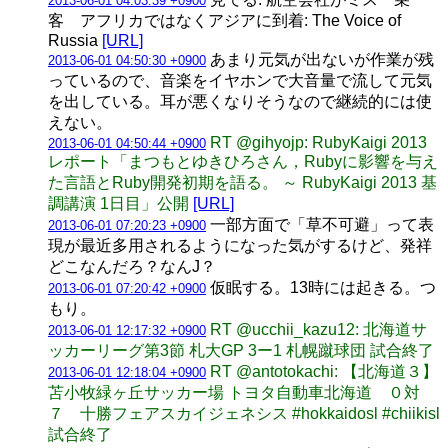
2013-06-01 04:03:39 +0900
客 アフリカではなくアジアに到着: The Voice of
Russia
[URL]
あまり元気が出ないが作業が残
2013-06-01 04:50:30 +0900
っているので、音楽をイヤホンで大音量で流して元気
を出している。耳が悪くなりそうなので継続的には使
えない。
RT @gihyojp: RubyKaigi 2013
2013-06-01 04:50:44 +0900
レポート「まつもとゆきひろさん，Rubyに影響を与え
た言語とRuby開発初期を語る。 ～ RubyKaigi 2013 基
調講演 1日目」公開
[URL]
一部方面で「草不可避」って表
2013-06-01 07:20:23 +0900
現が最近多用されるようになった気がするけど、発祥
どこなんだろ？なんJ？
仮眠する。13時には起きる。つ
2013-06-01 07:20:42 +0900
もり。
RT @ucchii_kazu12: 北海道サ
2013-06-01 12:17:32 +0900
ッカーリーグ第3節 札大GP 3ー1 札幌蹴球団 試合終了
RT @antotokachi: 【北海道３】
2013-06-01 12:18:04 +0900
苫小牧緑ヶ丘サッカー場 トヨタ自動車北海道 ０対
７ 十勝フェアスカイジェネシス #hokkaidosl #chiikisl
試合終了