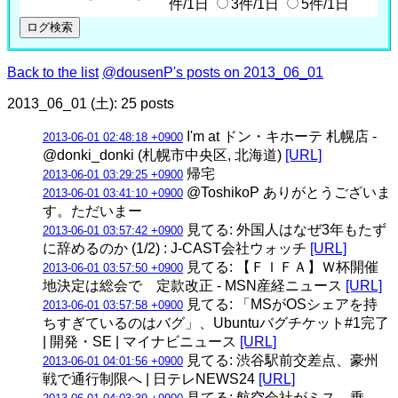
件/1日
3件/1日
5件/1日
Back to the list
@dousenP's posts on 2013_06_01
2013_06_01 (土): 25 posts
I'm at ドン・キホーテ 札幌店 -
2013-06-01 02:48:18 +0900
@donki_donki (札幌市中央区, 北海道)
[URL]
帰宅
2013-06-01 03:29:25 +0900
@ToshikoP ありがとうございま
2013-06-01 03:41:10 +0900
す。ただいまー
見てる: 外国人はなぜ3年もたず
2013-06-01 03:57:42 +0900
に辞めるのか (1/2) : J-CAST会社ウォッチ
[URL]
見てる: 【ＦＩＦＡ】Ｗ杯開催
2013-06-01 03:57:50 +0900
地決定は総会で 定款改正 - MSN産経ニュース
[URL]
見てる: 「MSがOSシェアを持
2013-06-01 03:57:58 +0900
ちすぎているのはバグ」、Ubuntuバグチケット#1完了
| 開発・SE | マイナビニュース
[URL]
見てる: 渋谷駅前交差点、豪州
2013-06-01 04:01:56 +0900
戦で通行制限へ | 日テレNEWS24
[URL]
見てる: 航空会社がミス 乗