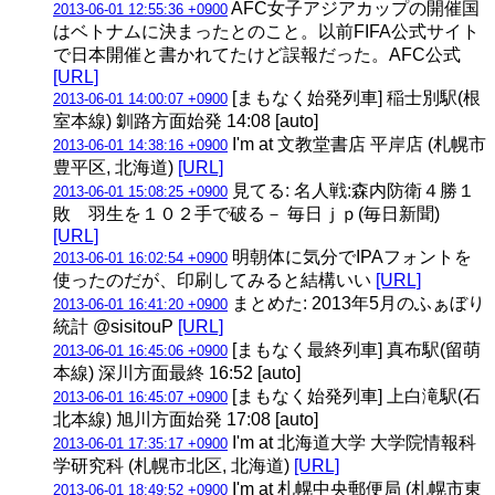
AFC女子アジアカップの開催国
2013-06-01 12:55:36 +0900
はベトナムに決まったとのこと。以前FIFA公式サイト
で日本開催と書かれてたけど誤報だった。AFC公式
[URL]
[まもなく始発列車] 稲士別駅(根
2013-06-01 14:00:07 +0900
室本線) 釧路方面始発 14:08 [auto]
I'm at 文教堂書店 平岸店 (札幌市
2013-06-01 14:38:16 +0900
豊平区, 北海道)
[URL]
見てる: 名人戦:森内防衛４勝１
2013-06-01 15:08:25 +0900
敗 羽生を１０２手で破る－ 毎日ｊｐ(毎日新聞)
[URL]
明朝体に気分でIPAフォントを
2013-06-01 16:02:54 +0900
使ったのだが、印刷してみると結構いい
[URL]
まとめた: 2013年5月のふぁぼり
2013-06-01 16:41:20 +0900
統計 @sisitouP
[URL]
[まもなく最終列車] 真布駅(留萌
2013-06-01 16:45:06 +0900
本線) 深川方面最終 16:52 [auto]
[まもなく始発列車] 上白滝駅(石
2013-06-01 16:45:07 +0900
北本線) 旭川方面始発 17:08 [auto]
I'm at 北海道大学 大学院情報科
2013-06-01 17:35:17 +0900
学研究科 (札幌市北区, 北海道)
[URL]
I'm at 札幌中央郵便局 (札幌市東
2013-06-01 18:49:52 +0900