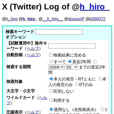
X (Twitter) Log of @
h_hiro_
@
h_hiro
@
h_hiro_
@
__h_hiro__
@
dousenP
@
k000072
検索キーワード
オプション
【試験運用中】除外キ
ーワード
（
ヘルプ
）
自動投稿
（
ヘルプ
）
検索結果に含める
すべて
直近2年間
検索する期間
までの直近2年
間
本人の発言・RTともに
本
検索対象
人の発言のみ
RTのみ
大文字・小文字
区別しない
ワイルドカード
（
ヘル
利用する
プ
）
適用なし（全投稿表示）
1
圧縮表示
（
ヘルプ
）