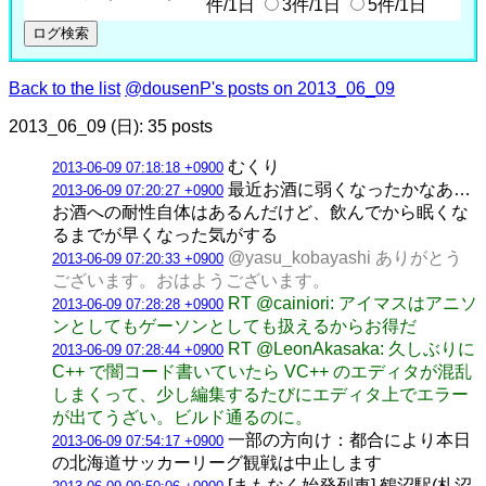
件/1日
3件/1日
5件/1日
Back to the list
@dousenP's posts on 2013_06_09
2013_06_09 (日): 35 posts
むくり
2013-06-09 07:18:18 +0900
最近お酒に弱くなったかなあ…
2013-06-09 07:20:27 +0900
お酒への耐性自体はあるんだけど、飲んでから眠くな
るまでが早くなった気がする
@yasu_kobayashi ありがとう
2013-06-09 07:20:33 +0900
ございます。おはようございます。
RT @cainiori: アイマスはアニソ
2013-06-09 07:28:28 +0900
ンとしてもゲーソンとしても扱えるからお得だ
RT @LeonAkasaka: 久しぶりに
2013-06-09 07:28:44 +0900
C++ で闇コード書いていたら VC++ のエディタが混乱
しまくって、少し編集するたびにエディタ上でエラー
が出てうざい。ビルド通るのに。
一部の方向け：都合により本日
2013-06-09 07:54:17 +0900
の北海道サッカーリーグ観戦は中止します
[まもなく始発列車] 鶴沼駅(札沼