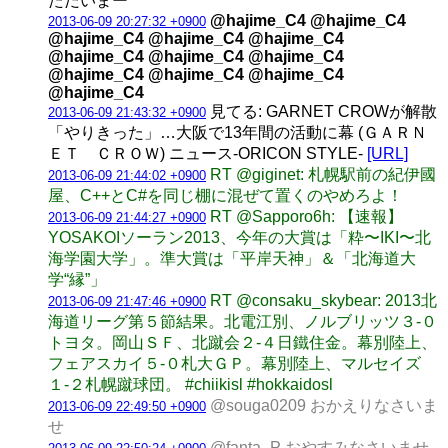
ただいまー
@hajime_C4 @hajime_C4
2013-06-09 20:27:32 +0900
@hajime_C4 @hajime_C4 @hajime_C4
@hajime_C4 @hajime_C4 @hajime_C4
@hajime_C4 @hajime_C4 @hajime_C4
@hajime_C4
見てる: GARNET CROWが解散
2013-06-09 21:43:32 +0900
「やりきった」…大阪で13年間の活動に幕 (ＧＡＲＮ
ＥＴ ＣＲＯＷ) ニュース-ORICON STYLE-
[URL]
RT @giginet: 札幌駅前の紀伊國
2013-06-09 21:44:02 +0900
屋、C++とC#を同じ棚に混ぜて置くのやめろよ！
RT @Sapporo6h: 【速報】
2013-06-09 21:44:27 +0900
YOSAKOIソーラン2013、今年の大賞は「粋〜IKI〜北
海学園大学」。準大賞は「平岸天神」＆「北海道大
学“縁”」
RT @consaku_skybear: 2013北
2013-06-09 21:47:46 +0900
海道リーグ第５節結果。北電江別、ノルブリッツ３-０
トヨタ。岡山ＳＦ、北蹴会２-４日鐵住金。幕別陸上、
フェアスカイ５-０札大ＧＰ。幕別陸上、マルセイズ
１-２札幌蹴球団。 #chiikisl #hokkaidosl
@souga0209 おかえりなさいま
2013-06-09 22:49:50 +0900
せ
@fanta_P おやすみなさいませ