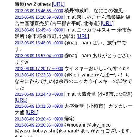
海道) w/ 2 others
[URL]
積丹神威岬、なにこの強風…
2013-06-09 15:46:35 +0900
I'm at 東しゃこたん漁業協同組
2013-06-09 16:16:59 +0900
合生産部直売所 (古平郡古平町, 北海道)
[URL]
I'm at ニッカウヰスキー 余市蒸
2013-06-09 16:45:46 +0900
溜所 (余市郡余市町, 北海道)
[URL]
@nagi_parn はい、旅行中で
2013-06-09 16:48:03 +0900
す。
@nagi_parn ありがとうござい
2013-06-09 16:57:04 +0900
ますw
ウイスキーおいしいです＾q＾
2013-06-09 17:20:17 +0900
@Kieli_white かんぱーい！ ち
2013-06-09 17:23:53 +0900
なみに呑んでたのは余市のニッカウイスキーの試飲で
した
I'm at 大盛食堂 (小樽市, 北海道)
2013-06-09 18:24:48 +0900
[URL]
大盛食堂（小樽市）カツカレー
2013-06-09 18:31:50 +0900
大盛
[URL]
帰宅
2013-06-09 20:20:46 +0900
@moeani @sky_nico
2013-06-09 20:26:36 +0900
@yasu_kobayashi @saharaP ありがとうございます。