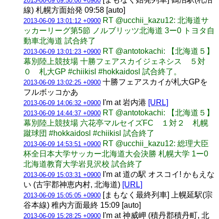
2013-06-09 09:50:06 +0900
線) 札幌方面始発 09:58 [auto]
RT @ucchii_kazu12: 北海道サ
2013-06-09 13:01:12 +0900
ッカーリーグ第5節 ノルブリッツ北海道 3ー0 トヨタ自
動車北海道 試合終了
RT @antotokachi: 【北海道５】
2013-06-09 13:01:23 +0900
幕別陸上競技場 十勝フェアスカイジェネシス ５対
０ 札大GP #chiikisl #hokkaidosl 試合終了。
十勝フェアスカイが札大GPを
2013-06-09 13:02:25 +0900
フルボッコかあ
I'm at 岩内港
[URL]
2013-06-09 14:06:32 +0900
RT @antotokachi: 【北海道５】
2013-06-09 14:44:37 +0900
幕別陸上競技場 六花亭マルセイズFC １対２ 札幌
蹴球団 #hokkaidosl #chiikisl 試合終了
RT @ucchii_kazu12: 総理大臣
2013-06-09 14:53:51 +0900
杯全日本大学サッカー北海道大会決勝 札幌大学 1ー0
北海道教育大学岩見沢校 試合終了
I'm at 道の駅 オスコイ! かもえな
2013-06-09 15:03:31 +0900
い (古宇郡神恵内村, 北海道)
[URL]
[まもなく最終列車] 上幌延駅(宗
2013-06-09 15:05:05 +0900
谷本線) 稚内方面最終 15:09 [auto]
I'm at 神威岬 (積丹郡積丹町, 北
2013-06-09 15:28:25 +0900