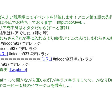
l: 6/29に帯広ばんえい競馬場にてイベントを開催します！アニメ
待ちしております！ http://t.co/3vvt…
目はリア充中身はオタクだから(すっとぼけ)
チケの結果はレアでした（姉ヶ崎）
きでしまむらさんPとか手に入れるより絵描いてこの人はしまむらさん好
#nicoch937 #デレラジ
nicoch937 #デレラジ
URL]
#nicoch937 #デレラジ
よｗｗｗｗｗｗｗｗｗｗ
[URL]
#nicoch937 #デレラジ
och937 #デレラジ
美真美
[Tw:photo]
具合はDo-Dai？ って聞きながら互いの汗がキラメキラリしてて、かなり
ayの中でコーヒー１杯のイマージュを共有し…