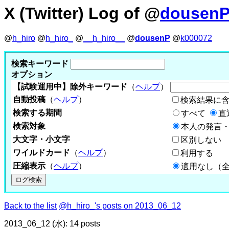
X (Twitter) Log of @
dousen
@
h_hiro
@
h_hiro_
@
__h_hiro__
@
dousenP
@
k000072
検索キーワード
オプション
【試験運用中】除外キーワード
（
ヘルプ
）
自動投稿
（
ヘルプ
）
検索結果に
検索する期間
すべて
直
検索対象
本人の発言・
大文字・小文字
区別しない
ワイルドカード
（
ヘルプ
）
利用する
圧縮表示
（
ヘルプ
）
適用なし（
Back to the list
@h_hiro_'s posts on 2013_06_12
2013_06_12 (水): 14 posts