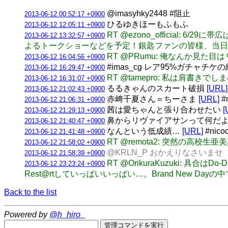
@imasyhky2448 #阻止
2013-06-12 00:52:17 +0900
ひるゆきほーもふもふ
2013-06-12 12:05:11 +0900
RT @ezono_officia
2013-06-12 13:32:57 +0900
よるトークショーなどを予定！銀匙ファンの皆様、当日は帯広でお
RT @PRumu: 俺なんか見た
2013-06-12 16:04:56 +0900
#imas_cg レア95%ガチャ
2013-06-12 16:29:47 +0900
RT @tamepro: 私は肩書
2013-06-12 16:31:07 +0900
るるきゃんのスカート破損
[URL]
2013-06-12 21:02:43 +0900
赤﨑千夏さん＝ちーさま
[URL]
#
2013-06-12 21:06:31 +0900
茜は愛ちゃんと張り合わせたい
[
2013-06-12 21:29:13 +0900
鼻からリヴァイアサンって何だ
2013-06-12 21:40:47 +0900
なんという低成績…
[URL]
#nic
2013-06-12 21:41:48 +0900
RT @remota2: 突然の高校生亜
2013-06-12 21:58:02 +0900
@KRLN_P おかえりなさいませ
2013-06-12 21:58:39 +0900
RT @OrikuraKuzuki: 
2013-06-12 23:23:24 +0900
Rest@rtしていっぱいいっぱい…。Brand New D
Back to the list
Powered by
@h_hiro_