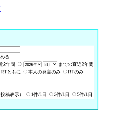
P
含める
近2年間
までの直近2年間
RTともに
本人の発言のみ
RTのみ
全投稿表示）
1件/1日
3件/1日
5件/1日