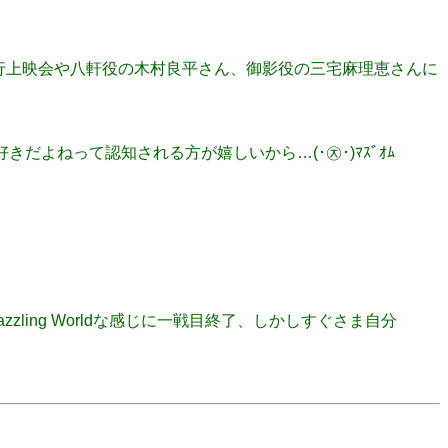
第１話の先行上映会や八軒役の木村良平さん、御影役の三宅麻理恵さんに
きだよねって認知される方が嬉しいから…(･㉨･)ﾏｽﾞｵﾑ
Dazzling Worldな感じに一戦目終了、しかしすぐさま自分