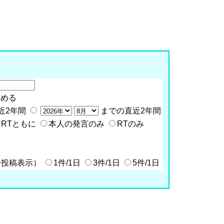
含める
近2年間
までの直近2年間
RTともに
本人の発言のみ
RTのみ
全投稿表示）
1件/1日
3件/1日
5件/1日