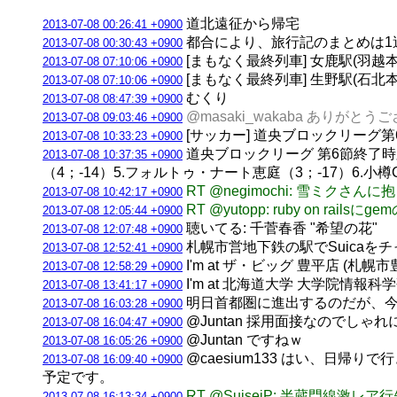
道北遠征から帰宅
2013-07-08 00:26:41 +0900
都合により、旅行記のまとめは1
2013-07-08 00:30:43 +0900
[まもなく最終列車] 女鹿駅(羽越本線) 
2013-07-08 07:10:06 +0900
[まもなく最終列車] 生野駅(石北本線) 
2013-07-08 07:10:06 +0900
むくり
2013-07-08 08:47:39 +0900
@masaki_wakaba ありが
2013-07-08 09:03:46 +0900
[サッカー] 道央ブロックリーグ第6節 B
2013-07-08 10:33:23 +0900
道央ブロックリーグ 第6節終了時順位 1
2013-07-08 10:37:35 +0900
（4；-14）5.フォルトゥ・ナート恵庭（3；-17）6.小樽Cher
RT @negimochi: 雪ミクさんに抱
2013-07-08 10:42:17 +0900
RT @yutopp: ruby on rails
2013-07-08 12:05:44 +0900
聴いてる: 千菅春香 "希望の花"
2013-07-08 12:07:48 +0900
札幌市営地下鉄の駅でSuica
2013-07-08 12:52:41 +0900
I'm at ザ・ビッグ 豊平店 (札幌
2013-07-08 12:58:29 +0900
I'm at 北海道大学 大学院情報科
2013-07-08 13:41:17 +0900
明日首都圏に進出するのだが、今
2013-07-08 16:03:28 +0900
@Juntan 採用面接なのでしゃ
2013-07-08 16:04:47 +0900
@Juntan ですねｗ
2013-07-08 16:05:26 +0900
@caesium133 はい、日
2013-07-08 16:09:40 +0900
予定です。
RT @SuiseiP: 半蔵門線激レア
2013-07-08 16:13:34 +0900