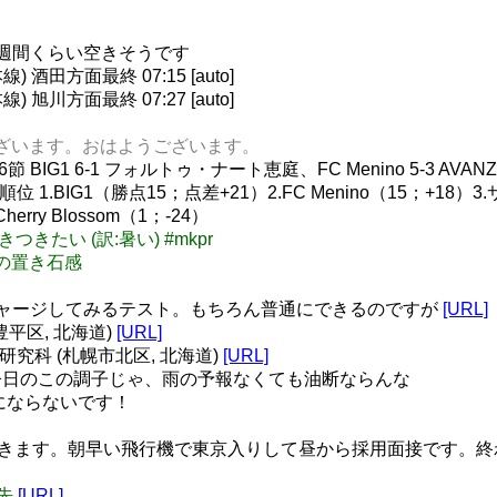
週間くらい空きそうです
酒田方面最終 07:15 [auto]
旭川方面最終 07:27 [auto]
とうございます。おはようございます。
IG1 6-1 フォルトゥ・ナート恵庭、FC Menino 5-3 AVANZ
.BIG1（勝点15；点差+21）2.FC Menino（15；+18）3
ry Blossom（1；-24）
きつきたい (訳:暑い) #mkpr
にgemの置き石感
をチャージしてみるテスト。もちろん普通にできるのですが
[URL]
市豊平区, 北海道)
[URL]
学研究科 (札幌市北区, 北海道)
[URL]
日のこの調子じゃ、雨の予報なくても油断ならんな
れにならないです！
帰りで行きます。朝早い飛行機で東京入りして昼から採用面接です
行先
[URL]