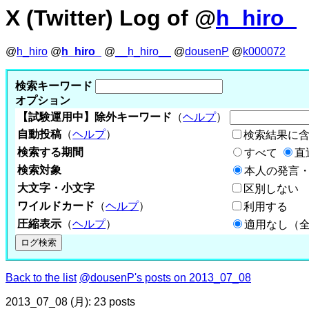
X (Twitter) Log of @
h_hiro_
@
h_hiro
@
h_hiro_
@
__h_hiro__
@
dousenP
@
k000072
検索キーワード
オプション
【試験運用中】除外キーワード
（
ヘルプ
）
自動投稿
（
ヘルプ
）
検索結果に
検索する期間
すべて
直
検索対象
本人の発言・
大文字・小文字
区別しない
ワイルドカード
（
ヘルプ
）
利用する
圧縮表示
（
ヘルプ
）
適用なし（
Back to the list
@dousenP's posts on 2013_07_08
2013_07_08 (月): 23 posts