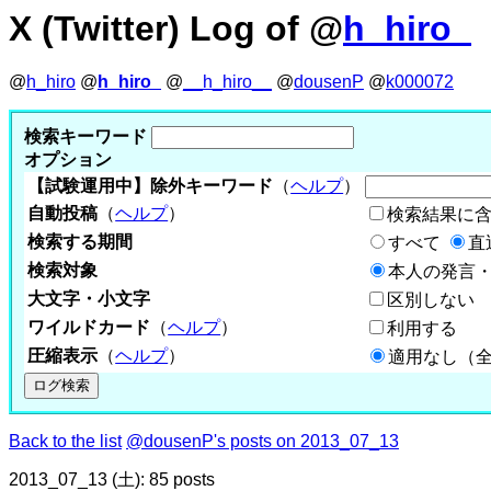
X (Twitter) Log of @
h_hiro_
@
h_hiro
@
h_hiro_
@
__h_hiro__
@
dousenP
@
k000072
検索キーワード
オプション
【試験運用中】除外キーワード
（
ヘルプ
）
自動投稿
（
ヘルプ
）
検索結果に
検索する期間
すべて
直
検索対象
本人の発言・
大文字・小文字
区別しない
ワイルドカード
（
ヘルプ
）
利用する
圧縮表示
（
ヘルプ
）
適用なし（
Back to the list
@dousenP's posts on 2013_07_13
2013_07_13 (土): 85 posts