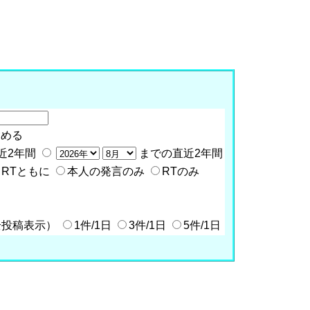
含める
近2年間
までの直近2年間
RTともに
本人の発言のみ
RTのみ
全投稿表示）
1件/1日
3件/1日
5件/1日