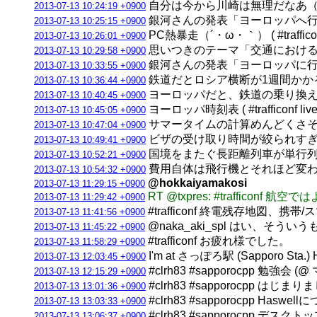
自分は今から川崎は無理だなあ（棒読） ( #
2013-07-13 10:24:19 +0900
銀河さんの発表「ヨーロッパへ行こう」 ( #
2013-07-13 10:25:15 +0900
PC熱暴走（´・ω・｀） ( #trafficonf
2013-07-13 10:26:01 +0900
思いつきのテーマ「交通におけるアナログと
2013-07-13 10:29:58 +0900
銀河さんの発表「ヨーロッパに行こう！
2013-07-13 10:33:55 +0900
鉄道だとロシア横断が1週間かかる ( #tra
2013-07-13 10:36:44 +0900
ヨーロッパだと、鉄道の乗り換え案内も他
2013-07-13 10:40:45 +0900
ヨーロッパ時刻表 ( #trafficonf live
2013-07-13 10:45:05 +0900
サマータイムの計算めんどくさそうだなあ ( 
2013-07-13 10:47:04 +0900
ビザの受け取り時間が絞られすぎ… ( #tra
2013-07-13 10:49:41 +0900
国境をまたぐ長距離列車が単行列車…流石
2013-07-13 10:52:21 +0900
費用自体は飛行機とそれほど変わらないのか (
2013-07-13 10:54:32 +0900
@hokkaiyamakosi
2013-07-13 11:29:15 +0900
RT @txpres: #traf
2013-07-13 11:29:42 +0900
#trafficonf 終電残存地図
2013-07-13 11:41:56 +0900
@naka_aki_spl はい、そうい
2013-07-13 11:45:22 +0900
#trafficonf お疲れ様でした。
2013-07-13 11:58:29 +0900
I'm at さっぽろ駅 (Sapporo St
2013-07-13 12:03:45 +0900
#clrh83 #sapporocpp 勉強
2013-07-13 12:15:29 +0900
#clrh83 #sapporocpp はじまり
2013-07-13 13:01:36 +0900
#clrh83 #sapporocpp Haswel
2013-07-13 13:03:33 +0900
#clrh83 #sapporocp
2013-07-13 13:06:37 +0900