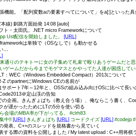
イラの拡張機能。「配列変数aの要素すべてについて」をa[:]といった具
 釧路方面始発 14:08 [auto]
ロソフト・太田氏。.NET micro Frameworkについて
pporocpp Ust配信を開始しました。
[URL]
 micro frameworkは単独で（OSなしで）も動かせる
ない…
L]
れ、どうせ従来通りのテキトーに女の子集めて札束で殴りあうゲーム
殴り合えないゲームだから今までモゲマスとかやってた人達が困惑して
んのLT：WEC（Windows Embedded Compact）2013について
 CR-Z のpartnerにWindows CEの名前が
 WEC2013はサポート7年～12年と、OSSの組み込み向けOSに比べ
さん。Code2013＠定山渓の告知
Code2013での企画。きんぎょばち（教え合う場）、俺ならこう書く、Code
ネットワークが遅かったためにLTの5分を使い切る
来たら会場のMBA率が下がってる。 #clrh83
募集中!!
[URL]
きんぎょばち
[URL]
コードクイズ
[URL]
#codejp #
 ほっとさんの発表。C++のスレッドを規格書から見ていく
発表する際の資料を公開しました / My latest upload : C++用将棋ライ