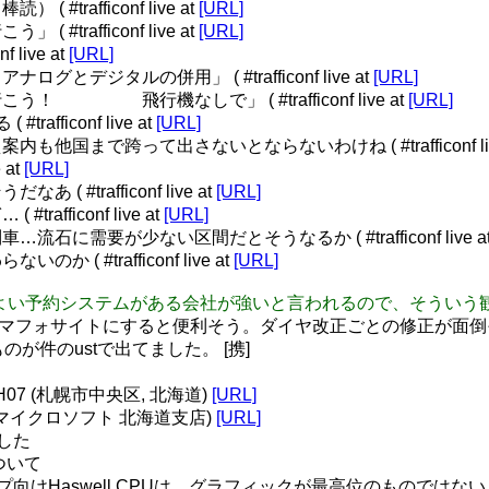
trafficonf live at
[URL]
trafficonf live at
[URL]
 live at
[URL]
デジタルの併用」 ( #trafficonf live at
[URL]
 飛行機なしで」 ( #trafficonf live at
[URL]
fficonf live at
[URL]
国まで跨って出さないとならないわけね ( #trafficonf liv
 at
[URL]
#trafficonf live at
[URL]
fficonf live at
[URL]
に需要が少ない区間だとそうなるか ( #trafficonf live a
 #trafficonf live at
[URL]
ficonf 航空ではよい予約システムがある会社が強いと言われるので
、携帯/スマフォサイトにすると便利そう。ダイヤ改正ごとの修正が面倒そ
うものが件のustで出てました。 [携]
a.) H07 (札幌市中央区, 北海道)
[URL]
会 (@ マイクロソフト 北海道支店)
[URL]
ました
lについて
p デスクトップ向けHaswell CPUは、グラフィックが最高位の