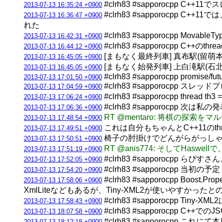
#clrh83 #sapporocp
2013-07-13 16:35:24 +0900
#clrh83 #sapporoc
2013-07-13 16:36:47 +0900
れた
#clrh83 #sapporocpp Movable
2013-07-13 16:42:31 +0900
#clrh83 #sapporocpp C
2013-07-13 16:44:12 +0900
[まもなく最終列車] 真布駅(留萌本線) 
2013-07-13 16:45:05 +0900
[まもなく始発列車] 上白滝駅(石北本線)
2013-07-13 16:45:05 +0900
#clrh83 #sapporocpp promise/fut
2013-07-13 17:01:50 +0900
#clrh83 #sapporocpp ス
2013-07-13 17:04:59 +0900
#clrh83 #sapporocpp t
2013-07-13 17:06:24 +0900
#clrh83 #sapporocpp 次は私
2013-07-13 17:06:36 +0900
RT @mentaro: 将棋の探索を
2013-07-13 17:48:54 +0900
これは自分もちゃんとC++11のth
2013-07-13 17:49:51 +0900
椅子の肘掛けでどんがらがっし
2013-07-13 17:50:51 +0900
RT @anis774: そしてHaswell
2013-07-13 17:51:19 +0900
#clrh83 #sapporocpp らぴ
2013-07-13 17:52:05 +0900
#clrh83 #sapporocpp 当
2013-07-13 17:54:20 +0900
#clrh83 #sapporocpp B
2013-07-13 17:58:06 +0900
XmlLiteなどもあるが、Tiny-XML2が使いやすかった
#clrh83 #sapporocpp Tin
2013-07-13 17:58:43 +0900
#clrh83 #sapporocpp C++
2013-07-13 18:07:58 +0900
#clrh83 #sapporocpp こ
2013-07-13 18:12:18 +0900