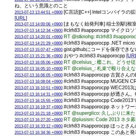
ね、という意識とのこと
[C言語][C++] Intelコンパ
2013-07-13 13:44:51 +0900
[URL]
[まもなく始発列車] 稲士別駅(根室本線)
2013-07-13 14:00:06 +0900
#clrh83 #sapporocpp マイク
2013-07-13 14:12:34 +0900
RT @stknohg: #clrh83 #sa
2013-07-13 14:20:01 +0900
#clrh83 #sapporocpp .NET
2013-07-13 14:21:29 +0900
gist.githubにコードを保存でき
2013-07-13 15:07:47 +0900
おやつ #clrh83 #sapporocpp
[UR
2013-07-13 15:21:36 +0900
RT @celsius_: 艦こ
2013-07-13 16:05:06 +0900
RT @celsius_: 札束で
2013-07-13 16:05:10 +0900
#clrh83 #sapporocpp 古賀さ
2013-07-13 16:06:05 +0900
#clrh83 #sapporocpp MUGEN
2013-07-13 16:08:04 +0900
#clrh83 #sapporocpp
2013-07-13 16:10:51 +0900
#clrh83 #sapporocpp 紗透
2013-07-13 16:14:31 +0900
#clrh83 #sapporocpp 
2013-07-13 16:15:55 +0900
#clrh83 #sapporocpp 
2013-07-13 16:19:37 +0900
RT @superglico: 久しぶりに
2013-07-13 16:21:18 +0900
RT @plusism: Code 2013 ネタ
2013-07-13 16:27:20 +0900
#clrh83 #sapporocpp
2013-07-13 16:33:12 +0900
#clrh83 #sapporocpp このあと
2013-07-13 16:34:36 +0900