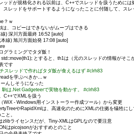
p C++11でスレッドが規格化される以前は、C++でスレッドを扱う
pp C++11では、スレッドをサポートするようになったことに付随
Type？ｗ
++のthreadは、コピーはできないがムーブはできる
深川方面最終 16:52 [auto]
 旭川方面始発 17:08 [auto]
ure
レッドプログラミングでタダ飯！
hread th3 = std::move(th1); とすると、th1は（元
の発表です
マルチスレッドで作ればタダ飯が食えるはず #clrh83
readを学ぶべきか…ｗ
ゃーんしそうになった
で。駒は.Net Gadgeteerで実物を動かす。 #clrh83
すさん。C++でXMLを扱う
初の予定（WiX - Windows用インストーラー作成ツール）から変更
oost.PropertyTreeやRapidXmlは、高速化のためにXMLの
とのこと。
y-XML2はzlibライセンスだが、Tiny-XMLはGPLなので要注意
でのJSONはpicojsonがおすすめとのこと
れにて本日の全発表終了です