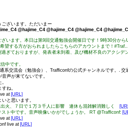
りがとうございます。ただいまー
ime_C4 @hajime_C4 @hajime_C4 @hajime_C4 @hajime_C
さんおはようございます。本日は第9回交通勉強会開催日です！9時30分
望する方がおられましたらこちらのアカウントまで！#Traf
ただいま予定時刻過ぎておりますが、発表者未到着、及び機材不良のア
信中です。
nf_: 交通系交流会（勉強会）、Trafficonfの公式チャンネルです。. 
のですが音声が来てないです。
た。
てますね。
ve at
[URL]
いでよいと思います。
北海道特急出火、７日で１万３千人に影響 連休も混雑解消難しく
[UR
放送テスト中です。音声映像いかがでしょうか。 RT @Trafficonf:
[U
ve at
[URL]
 live at
[URL]