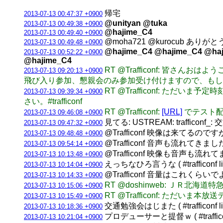
帰宅
2013-07-13 00:47:37 +0900
@unityan @tuka
2013-07-13 00:49:38 +0900
@hajime_C4
2013-07-13 00:49:40 +0900
@moha721 @kurocub あ
2013-07-13 00:49:48 +0900
@hajime_C4 @hajime_C4 @haj
2013-07-13 00:52:22 +0900
@hajime_C4
RT @Trafficonf: 皆
2013-07-13 09:20:13 +0900
飛び入り参加、懇親会のみ参加受け付けますので、もし希
RT @Trafficonf: 
2013-07-13 09:39:34 +0900
さい。#trafficonf
RT @Trafficonf:
[URL]
でテスト配
2013-07-13 09:46:08 +0900
見てる: USTREAM: traffico
2013-07-13 09:47:32 +0900
@Trafficonf 映像は来てる
2013-07-13 09:48:48 +0900
@Trafficonf 音声も流れてきまし
2013-07-13 09:54:14 +0900
@Trafficonf 映像も音声も流れ
2013-07-13 10:13:48 +0900
えっちなひろ言うな ( #trafficonf li
2013-07-13 10:14:04 +0900
@Trafficonf 音量はこれくら
2013-07-13 10:14:33 +0900
RT @doshinweb: ＪＲ
2013-07-13 10:15:06 +0900
RT @Trafficonf: ただいま本
2013-07-13 10:15:49 +0900
交通勉強会はじまた ( #trafficonf li
2013-07-13 10:18:36 +0900
プロデューサーと提督ｗ ( #trafficonf
2013-07-13 10:21:04 +0900