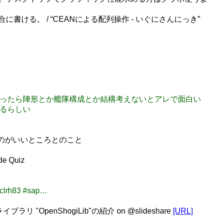
合に書ける。 / “CEANによる配列操作 - いぐにさんにっき”
だと思ったら陣形とか艦隊構成とか結構考えないとアレで面白い
いるらしい
て長いのがいいところとのこと
 Quiz
clrh83 #sap…
ブラリ "OpenShogiLib"の紹介 on @slideshare
[URL]