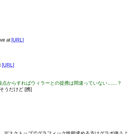
e at
[URL]
t
[URL]
、そういう観点からすればウィラーとの提携は間違っていない……？
うだけど [携]
ものではない。デスクトップでグラフィック性能求める方はグラボ使うよ