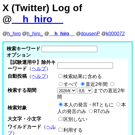
X (Twitter) Log of
@
__h_hiro__
@
h_hiro
@
h_hiro_
@
__h_hiro__
@
dousenP
@
k000072
検索キーワード
オプション
【試験運用中】除外キ
ーワード
（
ヘルプ
）
自動投稿
（
ヘルプ
）
検索結果に含める
すべて
直近2年間
検索する期間
までの直近2年
間
本人の発言・RTともに
本
検索対象
人の発言のみ
RTのみ
大文字・小文字
区別しない
ワイルドカード
（
ヘル
利用する
プ
）