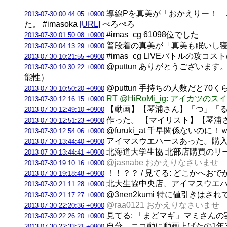
導線Pを真美が「おかえりー！ 
2013-07-30 00:44:05 +0900
た。 #imasoka
[URL]
ぺろぺろ
#imas_cg 61098位でした
2013-07-30 01:50:08 +0900
普段着の真美が「真美も眠いし寝る
2013-07-30 04:13:29 +0900
#imas_cg LIVEバトル
2013-07-30 10:21:55 +0900
@puttun ありがとうござい
2013-07-30 10:30:22 +0900
能性）
@puttun 手持ちの人数だと7
2013-07-30 10:50:20 +0900
RT @HiRoMi_ig: ア
2013-07-30 12:16:15 +0900
【動画】【琴浦さん】「つ」「
2013-07-30 12:49:10 +0900
作った。 【マイリスト】【琴浦
2013-07-30 12:51:23 +0900
@furuki_at 千早関係ないのに！
2013-07-30 12:54:06 +0900
アイマスウエハースあった。購入
2013-07-30 13:44:40 +0900
北海道大学生協 北部店購買のリ
2013-07-30 13:44:41 +0900
@jasnabe おかえりなさいませ
2013-07-30 19:10:16 +0900
！！？？ / 見てる: どこかへおで
2013-07-30 19:18:48 +0900
北大生協中央店、アイマスウエハ
2013-07-30 21:11:28 +0900
@3nen2kumi 特に値引きはさ
2013-07-30 21:17:27 +0900
@raa0121 おかえりなさいませ
2013-07-30 22:20:36 +0900
見てる: 「まどマギ」マミさんの
2013-07-30 22:26:20 +0900
自分、ニコ動に動画上げたの1年
2013-07-30 22:33:21 +0900