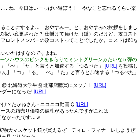
……ね、今日はいーっぱい遊ぼう！ やなこと忘れるくらい楽
ことにするよ…、おやすみー」と、おやすみの挨拶をしました。 #
の攻コストの扱い変更された？ 仕掛けて負けた（鍵）のだけど、攻コ
ます。フロントメンバーの攻コストってことでしたか。コストは6
0くらいいたはずなのですよね。
イカツのスイーツハウスのピンクをきらりでミントグリーンみたいな
る」「ぺ」「た」と言うと加速する「つるぺた」
[URL]
を投稿しま
さん】「つ」「る」「ぺ」「た」と言うと加速する「つるぺた
ｗ
 @ 北海道大学生協 北部店購買にタッチ！
[URL]
ーダーになった!
[URL]
かけ？たかねさん - ニコニコ動画:Q
[URL]
ースの箱売り価格の値札があったんですがこれは
れてなかったです…ｗ
実物大マスケット銃が買えるぞ ティロ・フィナーレしようぜ！
3ヶ月ぶりだった