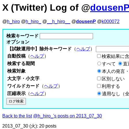
X (Twitter) Log of @
dousen
@
h_hiro
@
h_hiro_
@
__h_hiro__
@
dousenP
@
k000072
検索キーワード
オプション
【試験運用中】除外キーワード
（
ヘルプ
）
自動投稿
（
ヘルプ
）
検索結果に
検索する期間
すべて
直
検索対象
本人の発言・
大文字・小文字
区別しない
ワイルドカード
（
ヘルプ
）
利用する
圧縮表示
（
ヘルプ
）
適用なし（
Back to the list
@h_hiro_'s posts on 2013_07_30
2013_07_30 (火): 20 posts