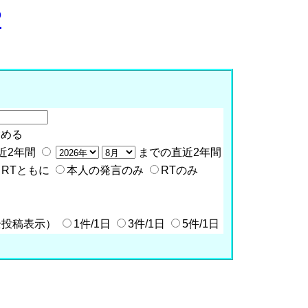
P
含める
近2年間
までの直近2年間
RTともに
本人の発言のみ
RTのみ
全投稿表示）
1件/1日
3件/1日
5件/1日