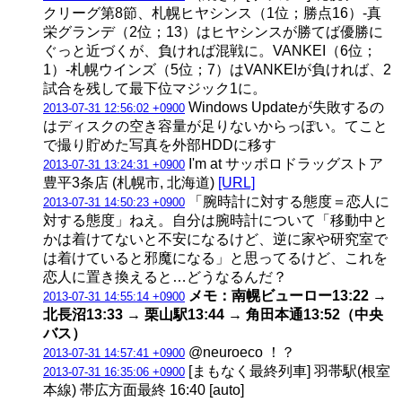
クリーグ第8節、札幌ヒヤシンス（1位；勝点16）-真
栄グランデ（2位；13）はヒヤシンスが勝てば優勝に
ぐっと近づくが、負ければ混戦に。VANKEI（6位；
1）-札幌ウインズ（5位；7）はVANKEIが負ければ、2
試合を残して最下位マジック1に。
Windows Updateが失敗するの
2013-07-31 12:56:02 +0900
はディスクの空き容量が足りないからっぽい。てこと
で撮り貯めた写真を外部HDDに移す
I'm at サッポロドラッグストア
2013-07-31 13:24:31 +0900
豊平3条店 (札幌市, 北海道)
[URL]
「腕時計に対する態度＝恋人に
2013-07-31 14:50:23 +0900
対する態度」ねえ。自分は腕時計について「移動中と
かは着けてないと不安になるけど、逆に家や研究室で
は着けていると邪魔になる」と思ってるけど、これを
恋人に置き換えると…どうなるんだ？
メモ：南幌ビューロー13:22 →
2013-07-31 14:55:14 +0900
北長沼13:33 → 栗山駅13:44 → 角田本通13:52（中央
バス）
@neuroeco ！？
2013-07-31 14:57:41 +0900
[まもなく最終列車] 羽帯駅(根室
2013-07-31 16:35:06 +0900
本線) 帯広方面最終 16:40 [auto]