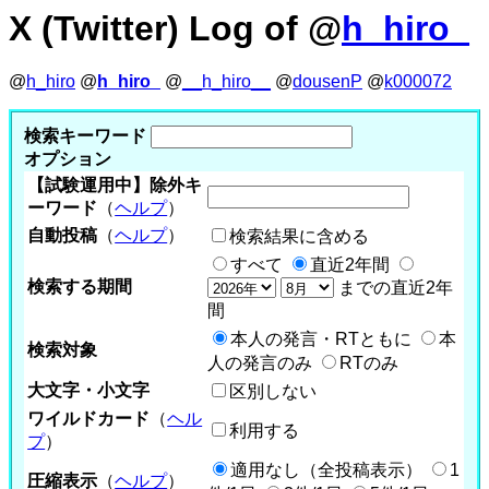
X (Twitter) Log of @
h_hiro_
@
h_hiro
@
h_hiro_
@
__h_hiro__
@
dousenP
@
k000072
検索キーワード
オプション
【試験運用中】除外キ
ーワード
（
ヘルプ
）
自動投稿
（
ヘルプ
）
検索結果に含める
すべて
直近2年間
検索する期間
までの直近2年
間
本人の発言・RTともに
本
検索対象
人の発言のみ
RTのみ
大文字・小文字
区別しない
ワイルドカード
（
ヘル
利用する
プ
）
適用なし（全投稿表示）
1
圧縮表示
（
ヘルプ
）