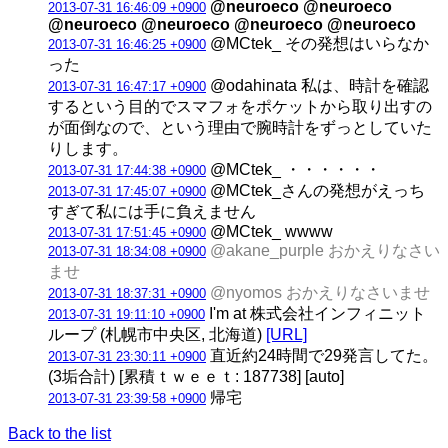
@neuroeco @neuroeco
2013-07-31 16:46:09 +0900
@neuroeco @neuroeco @neuroeco @neuroeco
@MCtek_ その発想はいらなか
2013-07-31 16:46:25 +0900
った
@odahinata 私は、時計を確認
2013-07-31 16:47:17 +0900
するという目的でスマフォをポケットから取り出すの
が面倒なので、という理由で腕時計をずっとしていた
りします。
@MCtek_ ・・・・・・
2013-07-31 17:44:38 +0900
@MCtek_さんの発想がえっち
2013-07-31 17:45:07 +0900
すぎて私には手に負えません
@MCtek_ wwww
2013-07-31 17:51:45 +0900
@akane_purple おかえりなさい
2013-07-31 18:34:08 +0900
ませ
@nyomos おかえりなさいませ
2013-07-31 18:37:31 +0900
I'm at 株式会社インフィニット
2013-07-31 19:11:10 +0900
ループ (札幌市中央区, 北海道)
[URL]
直近約24時間で29発言してた。
2013-07-31 23:30:11 +0900
(3垢合計) [累積ｔｗｅｅｔ: 187738] [auto]
帰宅
2013-07-31 23:39:58 +0900
Back to the list