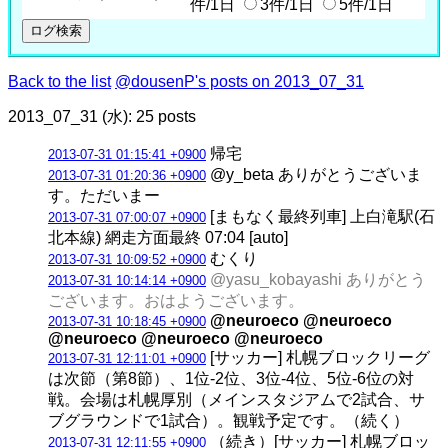
件/1日
3件/1日
5件/1日
Back to the list
@dousenP's posts on 2013_07_31
2013_07_31 (水): 25 posts
帰宅
2013-07-31 01:15:41 +0900
@y_beta ありがとうございま
2013-07-31 01:20:36 +0900
す。ただいまー
[まもなく最終列車] 上白滝駅(石
2013-07-31 07:00:07 +0900
北本線) 網走方面最終 07:04 [auto]
むくり
2013-07-31 10:09:52 +0900
@yasu_kobayashi ありがとう
2013-07-31 10:14:14 +0900
ございます。おはようございます。
@neuroeco @neuroeco
2013-07-31 10:18:45 +0900
@neuroeco @neuroeco @neuroeco
[サッカー] 札幌ブロックリーグ
2013-07-31 12:11:01 +0900
は次節（第8節）、1位-2位、3位-4位、5位-6位の対
戦。会場は札幌厚別（メインスタジアムで2試合、サ
ブグラウンドで1試合）。観戦予定です。（続く）
（続き）[サッカー] 札幌ブロッ
2013-07-31 12:11:55 +0900