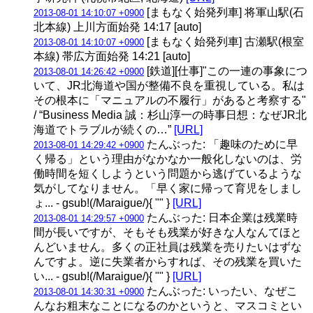
[まもなく始発列車] 将軍山駅(石
2013-08-01 14:10:07 +0900
北本線) 上川方面始発 14:17 [auto]
[まもなく始発列車] 古瀬駅(根室
2013-08-01 14:10:07 +0900
本線) 帯広方面始発 14:21 [auto]
[鉄道][仕事]"この一連の事象につ
2013-08-01 14:26:42 +0900
いて、JR北海道や国が整備不良を重視している。私は
その根本に「マニュアルの不履行」があると考察する"
/ “Business Media 誠：杉山淳一の時事日想：なぜJR北
海道でトラブルが続くの…”
[URL]
たんぶった: 「趣味のために早
2013-08-01 14:29:42 +0900
く帰る」という理由がなかなか一般化しないのは、労
働時間を短くしようという問題から逃げているような
気がしてなりません。「早く家に帰って育児をしまし
ょ... - gsub!(/Maraigue/){ "" }
[URL]
たんぶった: 日本企業は残業時
2013-08-01 14:29:57 +0900
間が長いですが、そもそも残業が好きな人なんてほと
んどいません。多くの正社員は残業を売りたいはずな
んですよ。逆に失業者からすれば、その残業を買いた
い... - gsub!(/Maraigue/){ "" }
[URL]
たんぶった: いったい、なぜこ
2013-08-01 14:30:31 +0900
んなお粗末なことになるのかというと、マスコミとい