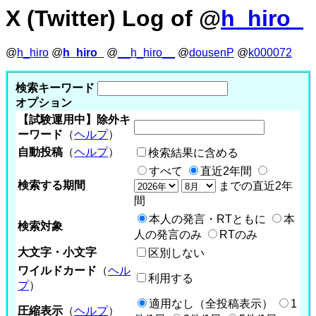
X (Twitter) Log of @
h_hiro_
@
h_hiro
@
h_hiro_
@
__h_hiro__
@
dousenP
@
k000072
検索キーワード
オプション
【試験運用中】除外キ
ーワード
（
ヘルプ
）
自動投稿
（
ヘルプ
）
検索結果に含める
すべて
直近2年間
検索する期間
までの直近2年
間
本人の発言・RTともに
本
検索対象
人の発言のみ
RTのみ
大文字・小文字
区別しない
ワイルドカード
（
ヘル
利用する
プ
）
適用なし（全投稿表示）
1
圧縮表示
（
ヘルプ
）