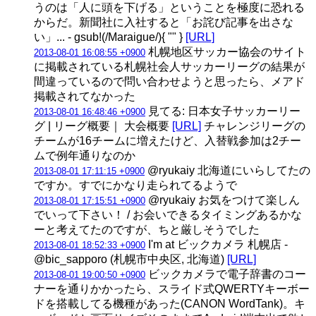
うのは「人に頭を下げる」ということを極度に恐れる
からだ。新聞社に入社すると「お詫び記事を出さな
い」... - gsub!(/Maraigue/){ "" }
[URL]
札幌地区サッカー協会のサイト
2013-08-01 16:08:55 +0900
に掲載されている札幌社会人サッカーリーグの結果が
間違っているので問い合わせようと思ったら、メアド
掲載されてなかった
見てる: 日本女子サッカーリー
2013-08-01 16:48:46 +0900
グ | リーグ概要｜ 大会概要
[URL]
チャレンジリーグの
チームが16チームに増えたけど、入替戦参加は2チー
ムで例年通りなのか
@ryukaiy 北海道にいらしてたの
2013-08-01 17:11:15 +0900
ですか。すでにかなり走られてるようで
@ryukaiy お気をつけて楽しん
2013-08-01 17:15:51 +0900
でいって下さい！ / お会いできるタイミングあるかな
ーと考えてたのですが、ちと厳しそうでした
I'm at ビックカメラ 札幌店 -
2013-08-01 18:52:33 +0900
@bic_sapporo (札幌市中央区, 北海道)
[URL]
ビックカメラで電子辞書のコー
2013-08-01 19:00:50 +0900
ナーを通りかかったら、スライド式QWERTYキーボー
ドを搭載してる機種があった(CANON WordTank)。キ