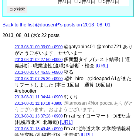
件/1日
3件/1日
5件/1日
Back to the list
@dousenP's posts on 2013_08_01
2013_08_01 (木): 22 posts
@gatyapin401 @moha721 あり
2013-08-01 00:03:00 +0900
がとうございます。ただいまー
多面型タイプ(テスト結果)｜適
2013-08-01 02:27:50 +0900
職診断 - 職業適性(適職)を診断・検査
[URL]
寝る
2013-08-01 04:45:55 +0900
.@h_hiro_ のIdeapad A1がまた
2013-08-01 07:25:39 +0900
リブートしました (本日 1回目，通算 16回目)
#rebootter
むくり
2013-08-01 11:04:44 +0900
@tamosan @toripocca ありがと
2013-08-01 11:10:18 +0900
うございます。おはようございます。
I'm at セイコーマート つぼた店
2013-08-01 13:37:28 +0900
(札幌市北区, 北海道)
[URL]
I'm at 北海道大学 大学院情報科
2013-08-01 13:49:46 +0900
学研究科 (札幌市北区, 北海道)
[URL]