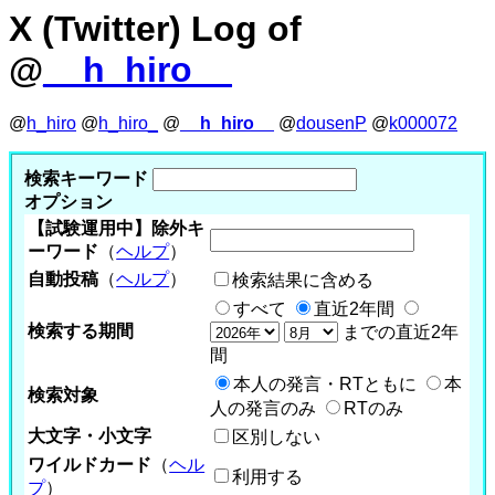
X (Twitter) Log of
@
__h_hiro__
@
h_hiro
@
h_hiro_
@
__h_hiro__
@
dousenP
@
k000072
検索キーワード
オプション
【試験運用中】除外キ
ーワード
（
ヘルプ
）
自動投稿
（
ヘルプ
）
検索結果に含める
すべて
直近2年間
検索する期間
までの直近2年
間
本人の発言・RTともに
本
検索対象
人の発言のみ
RTのみ
大文字・小文字
区別しない
ワイルドカード
（
ヘル
利用する
プ
）