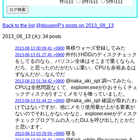
件/1日
3件/1日
5件/1日
Back to the list
@dousenP's posts on 2013_08_13
2013_08_13 (火): 34 posts
将棋ウォーズ登録してみた
2013-08-13 00:09:41 +0900
外付けHDDのディスクチェック
2013-08-13 01:27:45 +0900
をしてるのなら、パソコン全体はそこまで重くならん
だろ、と思ったのだがだいぶ重い。CPUも余裕あるは
ずなんだが…なんでだ
@naka_aki_spl 調べてみたら、
2013-08-13 01:34:42 +0900
CPUは全然問題なくて、explorer.exeが(=おそらくチェ
ックディスクが) すごくメモリを喰っていました。
@naka_aki_spl 確認が取れたわ
2013-08-13 01:44:22 +0900
けではないですが、他にメモリ使用量が上がる要素が
ないのでそれしかないかなと。explorer.exeがディスク
チェックプログラムの入ったDLLを呼び出したとかだ
と思います。
寝る
2013-08-13 03:29:59 +0900
@Kieli_white @sayasayare あ