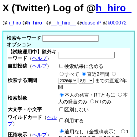
X (Twitter) Log of @
h_hiro_
@
h_hiro
@
h_hiro_
@
__h_hiro__
@
dousenP
@
k000072
検索キーワード
オプション
【試験運用中】除外キ
ーワード
（
ヘルプ
）
自動投稿
（
ヘルプ
）
検索結果に含める
すべて
直近2年間
検索する期間
までの直近2年
間
本人の発言・RTともに
本
検索対象
人の発言のみ
RTのみ
大文字・小文字
区別しない
ワイルドカード
（
ヘル
利用する
プ
）
適用なし（全投稿表示）
1
圧縮表示
（
ヘルプ
）