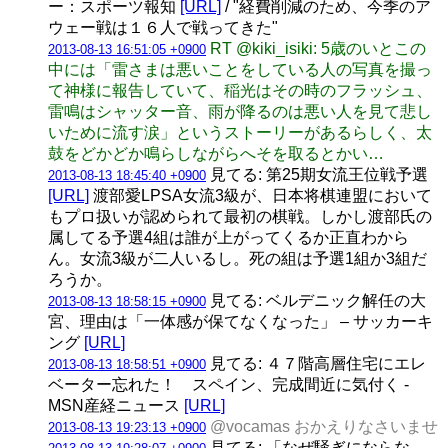
ー：スポーツ報知
[URL]
/ "経費削減のため、今季のア
ウェー戦は１６人で戦ってきた"
RT @kiki_isiki: 5歳のいとこの
2013-08-13 16:51:05 +0900
中には「雷さまは悪いことをしている人の写真を撮っ
て神様に報告していて、稲光はその時のフラッシュ、
雷鳴はシャッター音、雨が降るのは悪い人を見て悲し
いために流す涙」というストーリーがあるらしく、太
鼓をどかどか鳴らしながらへそを取るとかい…
見てる: 第25期女流王位戦予選
2013-08-13 18:45:40 +0900
[URL]
渡部愛LPSA女流3級が、日本将棋連盟において
もプロ扱いが認められて最初の棋戦。しかし渡部氏の
属してる予選4組は誰が上がってくるか正直わから
ん。女流3級が二人いるし。死の組は予選1組か3組だ
ろうか。
見てる: ベルデニック解任の大
2013-08-13 18:58:15 +0900
宮、理由は「一体感が保てなくなった」 – サッカーキ
ング
[URL]
見てる: ４７階高層住宅にエレ
2013-08-13 18:58:51 +0900
ベーター忘れた！ スペイン、完成間近に気付く -
MSN産経ニュース
[URL]
@vocamas おかえりなさいませ
2013-08-13 19:23:13 +0900
見てる: 「なぜ騒ぎにならな