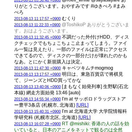
2013-08-13 03:36:40 +0900
りがとうございます。おやすみです #ゆきぺろ #まみ
ぺろ
むくり
2013-08-13 11:17:57 +0900
@ToshikoP ありがとうございま
2013-08-13 11:22:33 +0900
す。おはようございます。
不調だった外付けHDD、ディス
2013-08-13 11:32:45 +0900
クチェックでもちょこちょこ止まってしまう。ファイ
ル一覧は見えたり、一部のファイルは正常にアクセス
できてるので、ディスクの一部分だけが壊れたのかも
なあ。とにかく新規購入は決定。
キャベツキムチmogmog
2013-08-13 11:47:30 +0900
明日は、東急百貨店で将棋見
2013-08-13 13:17:57 +0900
て、ジーンズとHDD買ってかな
[まもなく始発列車] 生野駅(石北
2013-08-13 13:40:06 +0900
本線) 網走方面始発 13:46 [auto]
I'm at サッポロドラッグストア
2013-08-13 14:55:34 +0900
ー豊平3条店 (札幌市, 北海道)
[URL]
I'm at 北海道大学 大学院情報科
2013-08-13 15:40:31 +0900
学研究科 (札幌市北区, 北海道)
[URL]
RT @mishiki: 香港の人の話を効
2013-08-13 16:07:28 +0900
いていると、日本のアニメをネットで観るのは全然