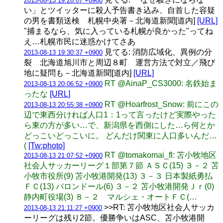
2013-08-13 19:28:07 +0900
い」とツイッターに殺人予告書き込み、自首した容疑
の男を書類送検 札幌中央署－北海道新聞[道内]
[URL]
"捕まるなら、気に入っている札幌が良かった"ってね
え…札幌市民に迷惑かけてさあ
見てる: 消防広域化、異例の分
2013-08-13 19:30:37 +0900
裂 北海道旭川市と周辺８町 運営方法で対立／飛び
地に疑問も－北海道新聞[道内]
[URL]
RT @AinaP_CS3000: 名鉄始ま
2013-08-13 20:06:52 +0900
ったな
[URL]
RT @Hoarfrost_Snow: 前にこの
2013-08-13 20:55:38 +0900
辺で東西分ければ人口1：1って言ったけど実際やった
ら東の方が多い…で、新潟県を西側にした…ら何とか
どっこいどっこいに。 どんだけ関東に人口多いんだ…
(
[Tw:photo]
RT @tomakomai_fl: 苫小牧地区
2013-08-13 21:07:52 +0900
社会人サッカーリーグ１部第７節 ＡＳＣ(15) ３－２ 苫
小牧市役所(9) 苫小牧港開発(13) ３－３ 日本製紙勇払
ＦＣ(13) バロンドール(6) ３－２ 苫小牧港開発Ｊｒ(0)
静内町役場(3) ８－２ マルシェ・オートＦＣ(…
>>RT: 苫小牧地区社会人サッカ
2013-08-13 21:11:27 +0900
ーリーグは残り2節。優勝争いはASC、苫小牧港開