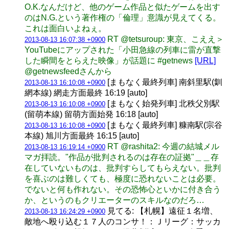
O.K.なんだけど、他のゲーム作品と似たゲームを出す
のはN.G.という著作権の「倫理」意識が見えてくる。
これは面白いよねぇ。
RT @tetsuroup: 東京、こええ＞
2013-08-13 16:07:38 +0900
YouTubeにアップされた「小田急線の列車に雷が直撃
した瞬間をとらえた映像」が話題に #getnews
[URL]
@getnewsfeedさんから
[まもなく最終列車] 南斜里駅(釧
2013-08-13 16:10:08 +0900
網本線) 網走方面最終 16:19 [auto]
[まもなく始発列車] 北秩父別駅
2013-08-13 16:10:08 +0900
(留萌本線) 留萌方面始発 16:18 [auto]
[まもなく最終列車] 糠南駅(宗谷
2013-08-13 16:10:08 +0900
本線) 旭川方面最終 16:15 [auto]
RT @rashita2: 今週の結城メル
2013-08-13 16:19:14 +0900
マガ拝読。"作品が批判されるのは存在の証拠"＿＿存
在していないものは、批判すらしてもらえない。批判
を喜ぶのは難しくても、極度に恐れないことは必要。
でないと何も作れない。その恐怖心といかに付き合う
か、というのもクリエーターのスキルなのだろ…
見てる: 【札幌】遠征１名増、
2013-08-13 16:24:29 +0900
敵地へ殴り込む１７人のコンサ！：Ｊリーグ：サッカ