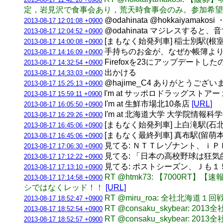
定，岩見沢で食事会あり，荒天時食事会のみ。参加希望
@odahinata @hokkaiyamako
2013-08-17 12:01:08 +0900
@odahinata マジレスする
2013-08-17 12:04:52 +0900
[まもなく始発列車] 稲士別駅(根室本線)
2013-08-17 14:00:08 +0900
手持ちのお金が、なぜか帳簿より
2013-08-17 14:16:09 +0900
Firefoxを23にアップデート
2013-08-17 14:32:54 +0900
出かける
2013-08-17 14:33:03 +0900
@hajime_C4 ありがとうござい
2013-08-17 15:25:13 +0900
I'm at サッポロドラッグストアー
2013-08-17 15:59:11 +0900
I'm at 生鮮市場北10条店
[URL]
2013-08-17 16:05:50 +0900
I'm at 北海道大学 大学院情報科
2013-08-17 16:29:26 +0900
[まもなく始発列車] 上白滝駅(石北本線)
2013-08-17 16:45:06 +0900
[まもなく最終列車] 真布駅(留萌本線) 
2013-08-17 16:45:06 +0900
見てる: ＮＴＴレゾナント、ｉ
2013-08-17 17:06:30 +0900
見てる: 「日本の高校野球は狂気的
2013-08-17 17:12:22 +0900
見てる: ポストシーズン、Ｊも
2013-08-17 17:13:10 +0900
RT @htmk73: 【7000R
2013-08-17 17:14:58 +0900
シではなくレッド！！
[URL]
RT @miru_roa: 全社北海道１
2013-08-17 18:52:47 +0900
RT @consaku_skybear: 
2013-08-17 18:52:54 +0900
RT @consaku_skybear: 
2013-08-17 18:52:57 +0900