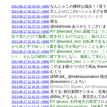
なんじゃこの痛快な端歩！ / 見
2013-08-17 00:18:59 +0900
久しぶりにこのハッシュタグを発
2013-08-17 00:42:17 +0900
@sisitouP おやすみなさいませ
2013-08-17 01:02:39 +0900
寝る
2013-08-17 01:28:10 +0900
@odahinata ありがとうござ
2013-08-17 01:37:23 +0900
RT @twisted_hiro
2013-08-17 01:42:12 +0900
目で見ただけで脳裏に焼き付くものではなく、紙の上に
RT @twisted_hiro
2013-08-17 01:42:15 +0900
がら目と手でゆっくり書き進む方が気がつくことも多い
RT @twisted_hiro
2013-08-17 01:42:17 +0900
い）。そんなの絶対に後で見やしない。撮影して安心し
RT @twisted_hiro:
2013-08-17 01:42:20 +0900
このまま眠りつづけて死ぬ #nemurits
2013-08-17 10:48:21 +0900
むくり
2013-08-17 11:00:20 +0900
@MCtek_ @hokkaiyamakosi 
2013-08-17 11:01:13 +0900
@neuroeco にえろい
2013-08-17 11:16:15 +0900
@moha721 @gaku_zzr @
2013-08-17 11:16:26 +0900
見てる: 朝日新聞デジタル：北海
2013-08-17 11:38:20 +0900
@Bita_P なんと… 発言読んで
2013-08-17 11:41:02 +0900
RT @ruixs: 石狩地方の雨雲ワ
2013-08-17 11:42:07 +0900
RT @hokkaiyamakosi
2013-08-17 11:42:16 +0900