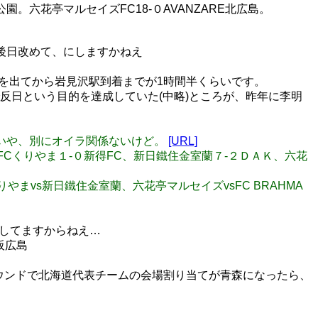
動公園。六花亭マルセイズFC18-０AVANZARE北広島。
また後日改めて、にしますかねえ
も、家を出てから岩見沢駅到着までが1時間半くらいです。
反日という目的を達成していた(中略)ところが、昨年に李明
た。 いや、別にオイラ関係ないけど。
[URL]
、サンクFCくりやま１-０新得FC、新日鐵住金室蘭７-２ＤＡＫ、六花
Cくりやまvs新日鐵住金室蘭、六花亭マルセイズvsFC BRAHMA
をしてますからねえ…
阪広島
ウンドで北海道代表チームの会場割り当てが青森になったら、