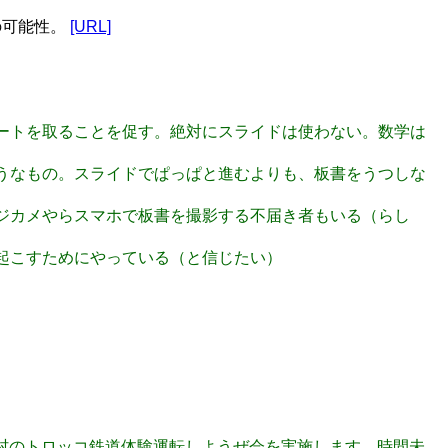
の可能性。
[URL]
生にもノートを取ることを促す。絶対にスライドは使わない。数学は
がつくようなもの。スライドでぱっぱと進むよりも、板書をうつしな
最近はデジカメやらスマホで板書を撮影する不届き者もいる（らし
原稿に起こすためにやっている（と信じたい）
 )と三笠鉄道村のトロッコ鉄道体験運転しようぜ会を実施します。時間未