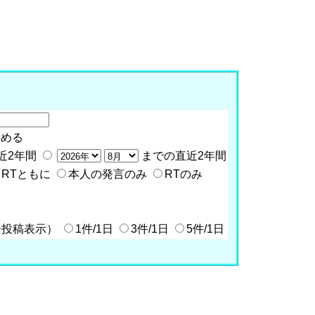
含める
近2年間
までの直近2年間
RTともに
本人の発言のみ
RTのみ
全投稿表示）
1件/1日
3件/1日
5件/1日