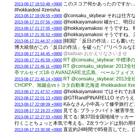
このスコア何かあったのですか… RT
2013-08-17 18:53:48 +0900
#hokkaidosl #zensha
@consaku_skybear 
2013-08-17 19:09:55 +0900
@hokkaiyamakosi 確
2013-08-17 21:07:56 +0900
@hokkaiyamakosi そう
2013-08-17 21:27:05 +0900
@hokkaiyamakosi そ
2013-08-17 21:35:52 +0900
[韓国]"「反日の作法」にも書
2013-08-17 21:44:37 +0900
博大統領がこの「反日の作法」を破った" / “リベラルな日
@tadsan おかえりなさいませ
2013-08-17 21:44:45 +0900
RT @consaku_skybe
2013-08-17 21:45:59 +0900
RT @consaku_skybea
2013-08-17 21:46:11 +0900
亭マルセイズ18-０AVANZARE北広島、ぺールフェイス
RT @consaku_skybea
2013-08-17 21:46:14 +0900
CHOPP、旭蹴会vsトヨタ自動車北海道 #hokkaidosl #ze
@hokkaiyamakosi ではそれ
2013-08-17 21:47:57 +0900
@GTRandPINARELLO
2013-08-17 22:01:13 +0900
#みなさん小中高って修学旅行ど
2013-08-17 22:08:09 +0900
見てる: ブラックバイト:被害学生
2013-08-17 22:19:23 +0900
見てる: 第37回全国地域サッ
2013-08-17 22:27:53 +0900
行くことちょっと本気で考える。2次ラウンドは別の用
直近約24時間で85発言してた。(3垢合計
2013-08-17 23:30:08 +0900