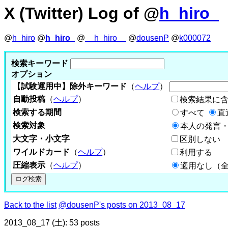
X (Twitter) Log of @
h_hiro_
@
h_hiro
@
h_hiro_
@
__h_hiro__
@
dousenP
@
k000072
検索キーワード
オプション
【試験運用中】除外キーワード
（
ヘルプ
）
自動投稿
（
ヘルプ
）
検索結果に
検索する期間
すべて
直
検索対象
本人の発言・
大文字・小文字
区別しない
ワイルドカード
（
ヘルプ
）
利用する
圧縮表示
（
ヘルプ
）
適用なし（
Back to the list
@dousenP's posts on 2013_08_17
2013_08_17 (土): 53 posts