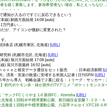
者を緩く募集します。参加希望者ない場合，私とえっちなひ…
si ・・・・・・
と、音で通知が入るのですぐに反応できるという
 釧路方面始発 14:08 [auto]
1万円多い…
したのだが、アイコンが微妙に変更された？
ます。
 北8条店 (札幌市東区, 北海道)
[URL]
学研究科 (札幌市北区, 北海道)
[URL]
 旭川方面始発 17:08 [auto]
深川方面最終 16:52 [auto]
Ｐｈｏｎｅと格安データ通信をセット販売 ：日本経済新聞
[U
」済美・安楽の敗退に安堵する米国人記者 | 日刊SPA!
[URL]
１５年から導入 戦略会議で２案に絞る：Ｊリーグ：サッカー：
T】【速報】初代ポケモン赤・緑が原作のTVアニメ『ポケットモンスター 
回戦「サンクFCくりやま 1-0 新得FC」#zensha
[URL]
2013全社北海道１回戦＠中標津運動公園。新日鐵住金室蘭７-２Ｄ・Ａ・Ｋ。 #
2013全社北海道１回戦＠中標津運動公園。六花亭マルセイズFC18-０AVANZ