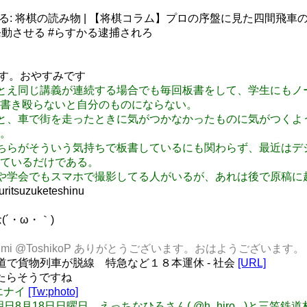
てる: 将棋の読み物 | 【将棋コラム】プロの序盤に見た四間飛車
動させる #らすかる逮捕されろ
います。おやすみです
: 講義では、たとえ同じ講義が連続する場合でも毎回板書をして、学
書き殴らないと自分のものにならない。
: 自転車で走ると、車で街を走ったときに気がつかなかったものに気
。
: ところが、こちらがそういう気持ちで板書しているにも関わらず、
ているだけである。
 シンポジウムや学会でもスマホで撮影してる人がいるが、あれは後で
uzuketeshinu
残念(´・ω・｀)
sagasumi @ToshikoP ありがとうございます。おはようございます。
道で貨物列車が脱線 特急など１８本運休 - 社会
[URL]
みたらそうですね
ロエナイ
[Tw:photo]
: 【緩募】明日8月18日日曜日，えっちなひろさん( @h_hiro_