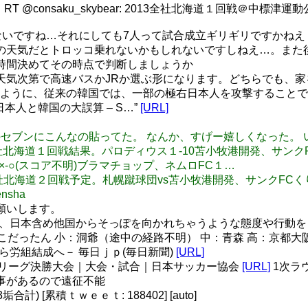
 @consaku_skybear: 2013全社北海道１回戦＠中標津運
それは仕方ないですね…それにしても7人って試合成立ギリギリですかねえ
かに、明日の天気だとトロッコ乗れないかもしれないですしねえ…。
ですね、時間決めてその時点で判断しましょうか
うですね、天気次第で高速バスかJRか選ぶ形になります。どちらで
いたように、従来の韓国では、一部の極右日本人を攻撃することで
本人と韓国の大誤算 – S…”
[URL]
ar: 中標津のセブンにこんなの貼ってた。 なんか、すげー嬉しくなっ
r: 2013全社北海道１回戦結果。パロディウス１-10苫小牧港開発
×-○(スコア不明)ブラマチョップ、ネムロFC１…
r: 2013全社北海道２回戦予定。札幌蹴球団vs苫小牧港開発、サンクF
nsha
でお願いします。
 そのうえ、日本含め他国からそっぽを向かれちゃうような態度や行動
こだったん 小：洞爺（途中の経路不明） 中：青森 高：京都大
ら労組結成へ－ 毎日ｊｐ(毎日新聞)
[URL]
カーリーグ決勝大会｜大会・試合｜日本サッカー協会
[URL]
1次ラ
事があるので遠征不能
) [累積ｔｗｅｅｔ: 188402] [auto]